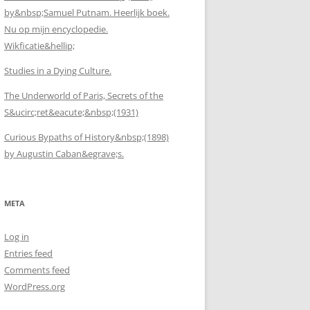
by&nbsp;Samuel Putnam. Heerlijk boek.
Nu op mijn encyclopedie.
Wikficatie&hellip;
Studies in a Dying Culture.
The Underworld of Paris, Secrets of the
S&ucirc;ret&eacute;&nbsp;(1931)
Curious Bypaths of History&nbsp;(1898)
by Augustin Caban&egrave;s.
META
Log in
Entries feed
Comments feed
WordPress.org