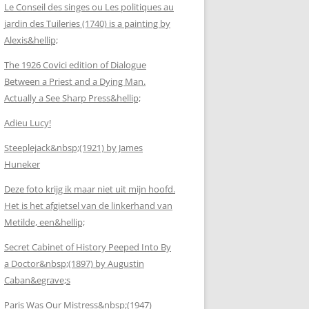
Le Conseil des singes ou Les politiques au
jardin des Tuileries (1740) is a painting by
Alexis&hellip;
The 1926 Covici edition of Dialogue
Between a Priest and a Dying Man.
Actually a See Sharp Press&hellip;
Adieu Lucy!
Steeplejack&nbsp;(1921) by James
Huneker
Deze foto krijg ik maar niet uit mijn hoofd.
Het is het afgietsel van de linkerhand van
Metilde, een&hellip;
Secret Cabinet of History Peeped Into By
a Doctor&nbsp;(1897) by Augustin
Caban&egrave;s
Paris Was Our Mistress&nbsp;(1947)