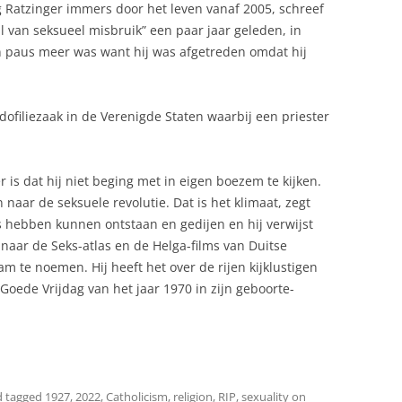
g Ratzinger immers door het leven vanaf 2005, schreef
l van seksueel misbruik” een paar jaar geleden, in
en paus meer was want hij was afgetreden omdat hij
dofiliezaak in de Verenigde Staten waarbij een priester
 is dat hij niet beging met in eigen boezem te kijken.
 naar de seksuele revolutie. Dat is het klimaat, zegt
s hebben kunnen ontstaan en gedijen en hij verwijst
 naar de Seks-atlas en de Helga-films van Duitse
am te noemen. Hij heeft het over de rijen kijklustigen
Goede Vrijdag van het jaar 1970 in zijn geboorte-
 tagged
1927
,
2022
,
Catholicism
,
religion
,
RIP
,
sexuality
on