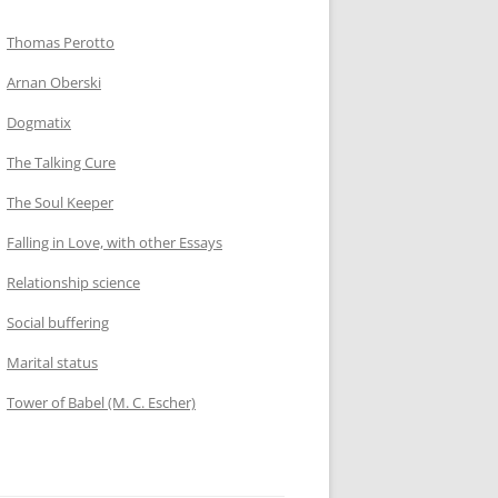
Thomas Perotto
Arnan Oberski
Dogmatix
The Talking Cure
The Soul Keeper
Falling in Love, with other Essays
Relationship science
Social buffering
Marital status
Tower of Babel (M. C. Escher)