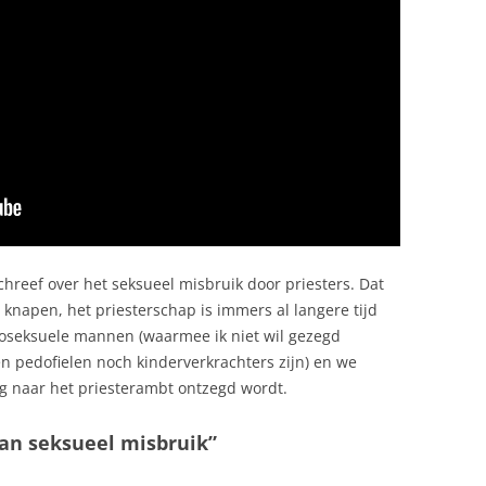
chreef over het seksueel misbruik door priesters. Dat
 knapen, het priesterschap is immers al langere tijd
moseksuele mannen (waarmee ik niet wil gezegd
 pedofielen noch kinderverkrachters zijn) en we
g naar het priesterambt ontzegd wordt.
van seksueel misbruik”