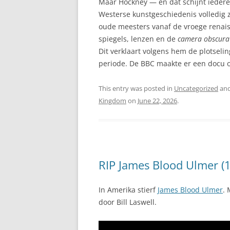
Maar Hockney — en dat schijnt iederee
Westerse kunstgeschiedenis volledig 
oude meesters vanaf de vroege renais
spiegels, lenzen en de
camera obscura
Dit verklaart volgens hem de plotseli
periode. De BBC maakte er een docu o
This entry was posted in
Uncategorized
and
Kingdom
on
June 22, 2026
.
RIP James Blood Ulmer (
In Amerika stierf
James Blood Ulmer
.
door Bill Laswell.