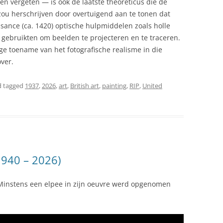
n vergeten — is ook de laatste theoreticus die de
zou herschrijven door overtuigend aan te tonen dat
sance (ca. 1420) optische hulpmiddelen zoals holle
gebruikten om beelden te projecteren en te traceren.
nge toename van het fotografische realisme in die
ver.
 tagged
1937
,
2026
,
art
,
British art
,
painting
,
RIP
,
United
1940 – 2026)
 Minstens een elpee in zijn oeuvre werd opgenomen