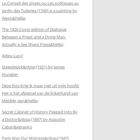
Le Conseil des singes ou Les politiques au
jardin des Tuileries (1740) is a painting by
Alexis&hellip;
The 1926 Covici edition of Dialogue
Between a Priest and a Dying Man.
Actually a See Sharp Press&hellip;
Adieu Lucy!
Steeplejack&nbsp;(1921) by James
Huneker
Deze foto krijg ik maar niet uit mijn hoofd.
Het is het afgietsel van de linkerhand van
Metilde, een&hellip;
Secret Cabinet of History Peeped Into By
a Doctor&nbsp;(1897) by Augustin
Caban&egrave;s
Paris Was Our Mistress&nbsp;(1947)