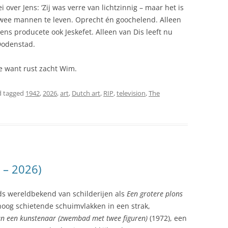
 over Jens: ‘Zij was verre van lichtzinnig – maar het is
 twee mannen te leven. Oprecht én goochelend. Alleen
ens producete ook Jeskefet. Alleen van Dis leeft nu
 Dodenstad.
e want rust zacht Wim.
 tagged
1942
,
2026
,
art
,
Dutch art
,
RIP
,
television
,
The
 – 2026)
s wereldbekend van schilderijen als
Een grotere plons
mhoog schietende schuimvlakken in een strak,
an een kunstenaar (zwembad met twee figuren)
(1972), een