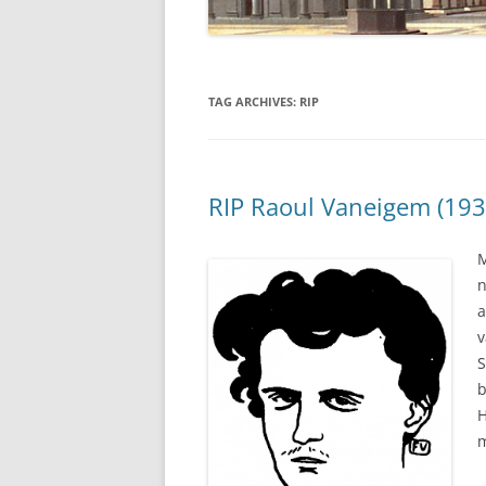
TAG ARCHIVES:
RIP
RIP Raoul Vaneigem (193
M
n
a
S
b
H
m