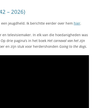
42 – 2026)
s een jeugdheld. Ik berichtte eerder over hem
hier
.
 en televisiemaker. In elk van die hoedanigheden was
 Op drie pagina’s in het boek
Het carnaval van het zijn
loer en zijn stuk voor herdershonden
Going to the dogs
.