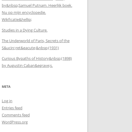
by&nbsp;Samuel Putnam. Heerlijk boek.
Nu op mijn encyclopedie.
Wikficatie&hellip;
Studies in a Dying Culture.
The Underworld of Paris, Secrets of the
S&ucirc;ret&eacute;&nbsp;(1931)
Curious Bypaths of History&nbsp;(1898)
by Augustin Caban&egrave;s.
META
Log in
Entries feed
Comments feed
WordPress.org