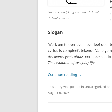
H
V
‘Raoul is dood, lang leve Raoul.’ –Comte
s
de Lautréamont
s
Slogan
‘Werk om te overleven, overleef door
cyclus is compleet’, tekende Vaneigem
des jeunes générations
‘ een boek dat i
The revolution of everyday life
.
Continue reading
→
This entry was posted in
Uncategorized
and
August 6, 2026
.