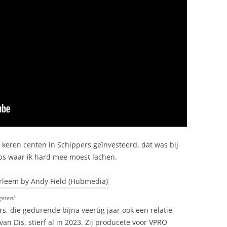
e keren centen in Schippers geïnvesteerd, dat was bij
ips waar ik hard mee moest lachen.
geten!
s, die gedurende bijna veertig jaar ook een relatie
an Dis, stierf al in 2023. Zij producete voor VPRO