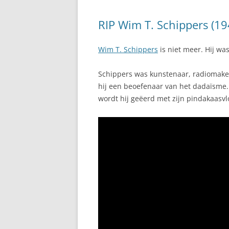
RIP Wim T. Schippers (19
Wim T. Schippers
is niet meer. Hij wa
Schippers was kunstenaar, radiomaker
hij een beoefenaar van het dadaïsme.
wordt hij geëerd met zijn pindakaasv