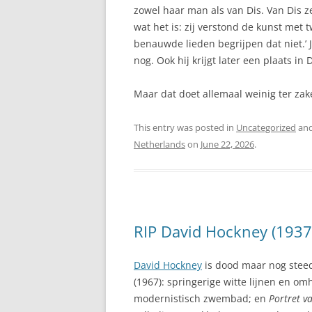
zowel haar man als van Dis. Van Dis zei
wat het is: zij verstond de kunst met
benauwde lieden begrijpen dat niet.’ J
nog. Ook hij krijgt later een plaats in
Maar dat doet allemaal weinig ter zak
This entry was posted in
Uncategorized
and
Netherlands
on
June 22, 2026
.
RIP David Hockney (1937
David Hockney
is dood maar nog steed
(1967): springerige witte lijnen en o
modernistisch zwembad; en
Portret v