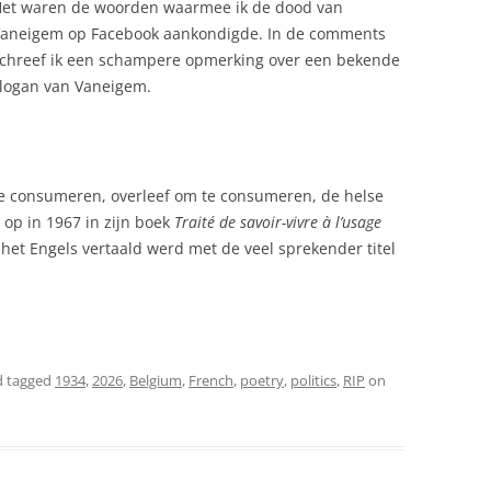
et waren de woorden waarmee ik de dood van
aneigem op Facebook aankondigde. In de comments
chreef ik een schampere opmerking over een bekende
logan van Vaneigem.
 te consumeren, overleef om te consumeren, de helse
 op in 1967 in zijn boek
Traité de savoir-vivre à l’usage
n het Engels vertaald werd met de veel sprekender titel
 tagged
1934
,
2026
,
Belgium
,
French
,
poetry
,
politics
,
RIP
on