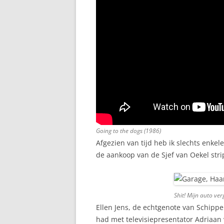
Going to the dogs
(1986)
Afgezien van tijd heb ik slechts enkel
de aankoop van de Sjef van Oekel str
Shit! Mijn auto ver
Ellen Jens, de echtgenote van Schipper
had met televisiepresentator Adriaan v