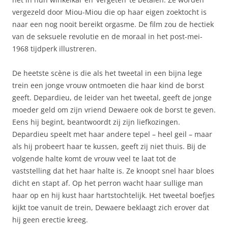
vergezeld door Miou-Miou die op haar eigen zoektocht is
naar een nog nooit bereikt orgasme. De film zou de hectiek
van de seksuele revolutie en de moraal in het post-mei-
1968 tijdperk illustreren.
De heetste scène is die als het tweetal in een bijna lege
trein een jonge vrouw ontmoeten die haar kind de borst
geeft. Depardieu, de leider van het tweetal, geeft de jonge
moeder geld om zijn vriend Dewaere ook de borst te geven.
Eens hij begint, beantwoordt zij zijn liefkozingen.
Depardieu speelt met haar andere tepel – heel geil – maar
als hij probeert haar te kussen, geeft zij niet thuis. Bij de
volgende halte komt de vrouw veel te laat tot de
vaststelling dat het haar halte is. Ze knoopt snel haar bloes
dicht en stapt af. Op het perron wacht haar sullige man
haar op en hij kust haar hartstochtelijk. Het tweetal boefjes
kijkt toe vanuit de trein, Dewaere beklaagt zich erover dat
hij geen erectie kreeg.