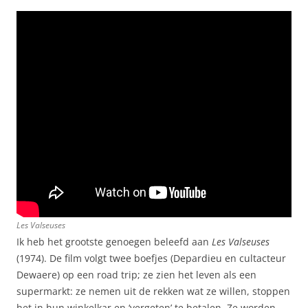
Les Valseuses
Ik heb het grootste genoegen beleefd aan
Les Valseuses
(1974). De film volgt twee boefjes (Depardieu en cultacteur
Dewaere) op een road trip; ze zien het leven als een
supermarkt: ze nemen uit de rekken wat ze willen, stoppen
het in hun winkelkar en ‘vergeten’ te betalen. Ze worden