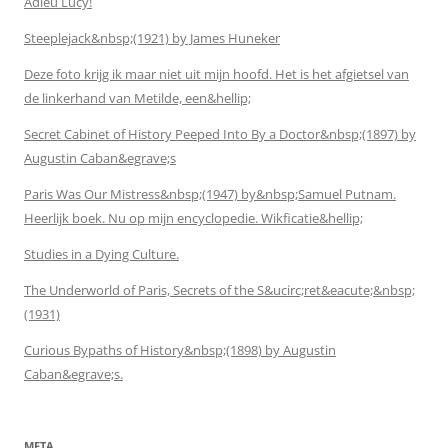
Adieu Lucy!
Steeplejack&nbsp;(1921) by James Huneker
Deze foto krijg ik maar niet uit mijn hoofd. Het is het afgietsel van
de linkerhand van Metilde, een&hellip;
Secret Cabinet of History Peeped Into By a Doctor&nbsp;(1897) by
Augustin Caban&egrave;s
Paris Was Our Mistress&nbsp;(1947) by&nbsp;Samuel Putnam.
Heerlijk boek. Nu op mijn encyclopedie. Wikficatie&hellip;
Studies in a Dying Culture.
The Underworld of Paris, Secrets of the S&ucirc;ret&eacute;&nbsp;
(1931)
Curious Bypaths of History&nbsp;(1898) by Augustin
Caban&egrave;s.
META