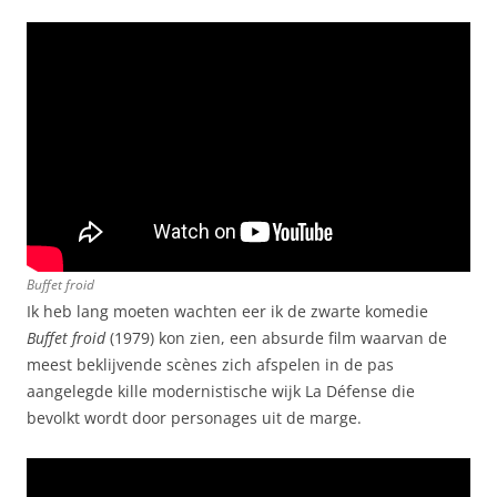
Buffet froid
Ik heb lang moeten wachten eer ik de zwarte komedie
Buffet froid
(1979) kon zien, een absurde film waarvan de
meest beklijvende scènes zich afspelen in de pas
aangelegde kille modernistische wijk La Défense die
bevolkt wordt door personages uit de marge.