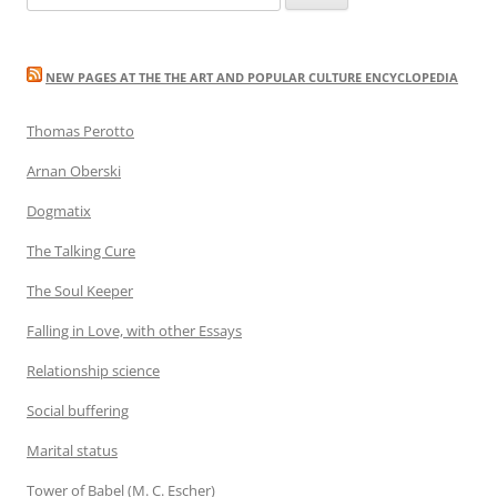
for:
NEW PAGES AT THE THE ART AND POPULAR CULTURE ENCYCLOPEDIA
Thomas Perotto
Arnan Oberski
Dogmatix
The Talking Cure
The Soul Keeper
Falling in Love, with other Essays
Relationship science
Social buffering
Marital status
Tower of Babel (M. C. Escher)