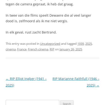
tegen de camera gepraat, ik heb dat graag.
In twee van die films speelt Dewaere die al veel langer
dood is, zelfmoord als ik me niet vergis.
In elk geval, rust zacht Bertrand.
This entry was posted in
Uncategorized
and tagged
1939
,
2025
,
cinema
,
France
,
French cinema
,
RIP
on
January 26, 2025
.
Post
←
RIP Elliot Ingber (1941 –
RIP Marianne Faithfull (1946 –
navigation
2025)
2025)
→
Search