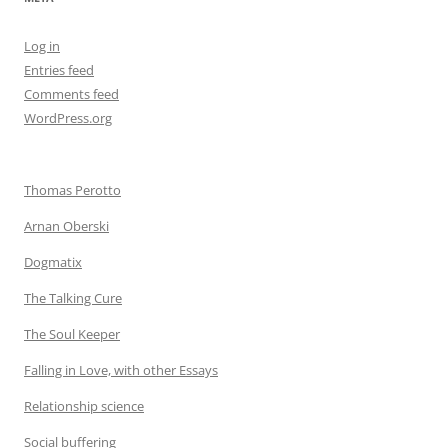
Log in
Entries feed
Comments feed
WordPress.org
Thomas Perotto
Arnan Oberski
Dogmatix
The Talking Cure
The Soul Keeper
Falling in Love, with other Essays
Relationship science
Social buffering