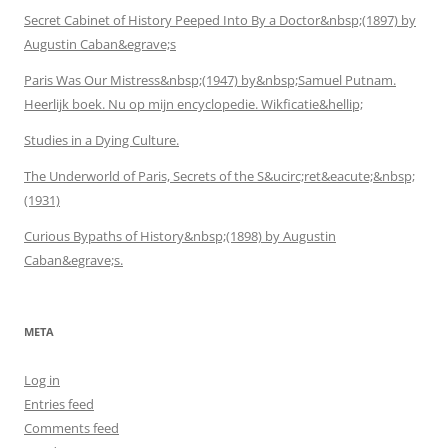
Secret Cabinet of History Peeped Into By a Doctor&nbsp;(1897) by
Augustin Caban&egrave;s
Paris Was Our Mistress&nbsp;(1947) by&nbsp;Samuel Putnam.
Heerlijk boek. Nu op mijn encyclopedie. Wikficatie&hellip;
Studies in a Dying Culture.
The Underworld of Paris, Secrets of the S&ucirc;ret&eacute;&nbsp;
(1931)
Curious Bypaths of History&nbsp;(1898) by Augustin
Caban&egrave;s.
META
Log in
Entries feed
Comments feed