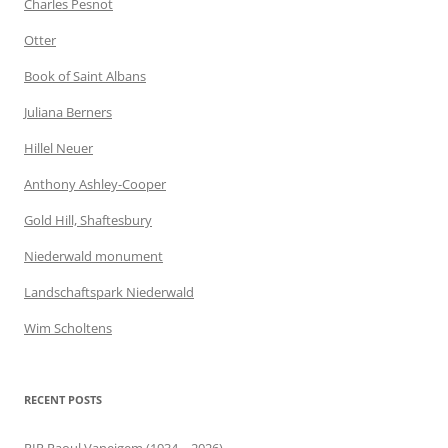
Charles Pesnot
Otter
Book of Saint Albans
Juliana Berners
Hillel Neuer
Anthony Ashley-Cooper
Gold Hill, Shaftesbury
Niederwald monument
Landschaftspark Niederwald
Wim Scholtens
RECENT POSTS
RIP Raoul Vaneigem (1934 – 2026)