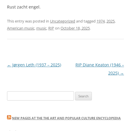
Rust zacht engel.
This entry was posted in
Uncategorized
and tagged
1974
,
2025
,
American music
,
music
,
RIP
on
October 18, 2025
.
Post
←
Jørgen Leth (1937 – 2025)
RIP Diane Keaton (1946 –
navigation
2025)
→
Search
for:
NEW PAGES AT THE THE ART AND POPULAR CULTURE ENCYCLOPEDIA