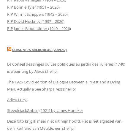
RIP Bonnie Tyler (1951 – 2026)
RIP Wim T. Schippers (1942 – 2026)
RIP David Hockney (1937 – 2026)
RIP James Blood Ulmer (1940 – 2026)
JAHSONIC’S MICROBLOG (2009-17)
Le Conseil des singes ou Les politiques au jardin des Tuileries (1740)
is a painting by Alexis&hellip;
The 1926 Covici edition of Dialogue Between a Priest and a Dying
Man. Actually a See Sharp Press&hellip;
Adieu Lucy!
Steeplejack&nbsp;(1921) by James Huneker
Deze foto krijg ik maar niet uit mijn hoofd. Het is het afgietsel van
de linkerhand van Metilde, een&hellip;