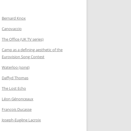
Bernard Knox
Canovaccio
The Office (UK TV series)
Camp as a defining aesthetic of the
Eurovision Song Contest
Waterloo (song)
Daffyd Thomas
The Lost Echo
Léon Génonceaux
François Ducasse
Joseph-Eugène Lacroix