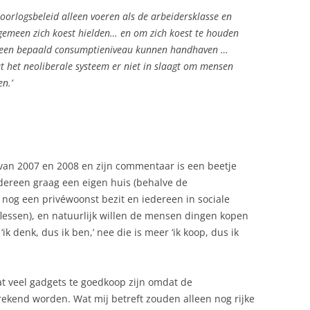
 oorlogsbeleid alleen voeren als de arbeidersklasse en
lgemeen zich koest hielden… en om zich koest te houden
 een bepaald consumptieniveau kunnen handhaven …
 dat het neoliberale systeem er niet in slaagt om mensen
n.’
 van 2007 en 2008 en zijn commentaar is een beetje
iedereen graag een eigen huis (behalve de
nog een privéwoonst bezit en iedereen in sociale
flessen), en natuurlijk willen de mensen dingen kopen
ik denk, dus ik ben,’ nee die is meer ‘ik koop, dus ik
dat veel gadgets te goedkoop zijn omdat de
errekend worden. Wat mij betreft zouden alleen nog rijke