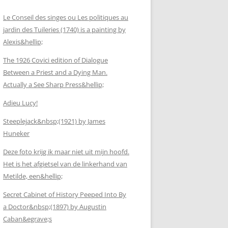
Le Conseil des singes ou Les politiques au
jardin des Tuileries (1740) is a painting by
Alexis&hellip;
The 1926 Covici edition of Dialogue
Between a Priest and a Dying Man.
Actually a See Sharp Press&hellip;
Adieu Lucy!
Steeplejack&nbsp;(1921) by James
Huneker
Deze foto krijg ik maar niet uit mijn hoofd.
Het is het afgietsel van de linkerhand van
Metilde, een&hellip;
Secret Cabinet of History Peeped Into By
a Doctor&nbsp;(1897) by Augustin
Caban&egrave;s