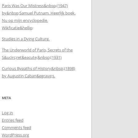
Paris Was Our Mistress&nbsp;(1947)
by&nbsp;Samuel Putnam. Heerlijk boek.
Nu op mijn encyclopedie.
Wikficatie&hellip;
Studies in a Dying Culture.
The Underworld of Paris, Secrets of the
S&ucirc;ret&eacute;&nbsp;(1931)
Curious Bypaths of History&nbsp;(1898)
by Augustin Caban&egrave;s.
META
Log in
Entries feed
Comments feed
WordPress.org