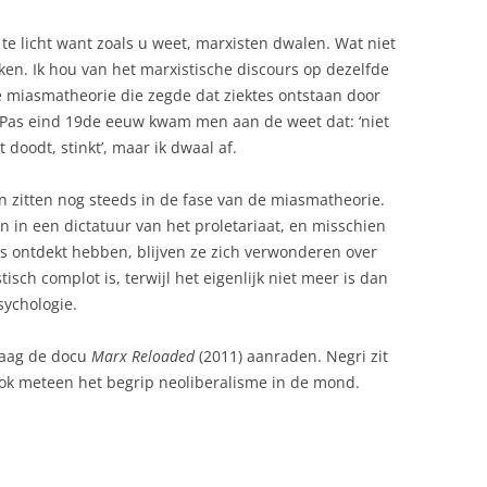
 te licht want zoals u weet, marxisten dwalen. Wat niet
jken. Ik hou van het marxistische discours op dezelfde
 miasmatheorie die zegde dat ziektes ontstaan door
. Pas eind 19de eeuw kwam men aan de weet dat: ‘niet
t doodt, stinkt’, maar ik dwaal af.
en zitten nog steeds in de fase van de miasmatheorie.
 in een dictatuur van het proletariaat, en misschien
s ontdekt hebben, blijven ze zich verwonderen over
tisch complot is, terwijl het eigenlijk niet meer is dan
ychologie.
graag de docu
Marx Reloaded
(2011) aanraden. Negri zit
ook meteen het begrip neoliberalisme in de mond.