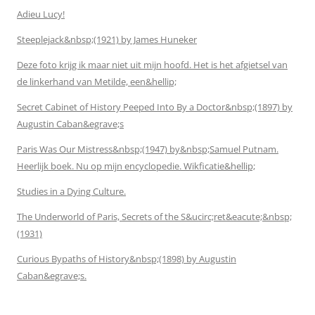
Adieu Lucy!
Steeplejack&nbsp;(1921) by James Huneker
Deze foto krijg ik maar niet uit mijn hoofd. Het is het afgietsel van
de linkerhand van Metilde, een&hellip;
Secret Cabinet of History Peeped Into By a Doctor&nbsp;(1897) by
Augustin Caban&egrave;s
Paris Was Our Mistress&nbsp;(1947) by&nbsp;Samuel Putnam.
Heerlijk boek. Nu op mijn encyclopedie. Wikficatie&hellip;
Studies in a Dying Culture.
The Underworld of Paris, Secrets of the S&ucirc;ret&eacute;&nbsp;
(1931)
Curious Bypaths of History&nbsp;(1898) by Augustin
Caban&egrave;s.