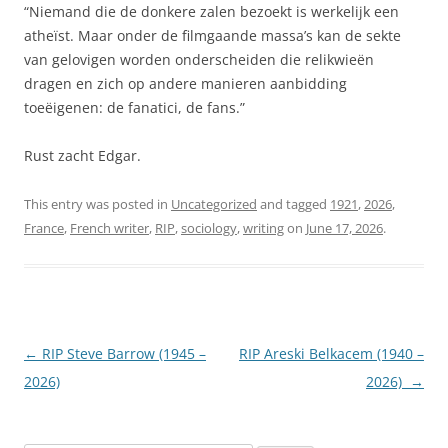
“Niemand die de donkere zalen bezoekt is werkelijk een
atheïst. Maar onder de filmgaande massa’s kan de sekte
van gelovigen worden onderscheiden die relikwieën
dragen en zich op andere manieren aanbidding
toeëigenen: de fanatici, de fans.”
Rust zacht Edgar.
This entry was posted in
Uncategorized
and tagged
1921
,
2026
,
France
,
French writer
,
RIP
,
sociology
,
writing
on
June 17, 2026
.
Post
←
RIP Steve Barrow (1945 –
RIP Areski Belkacem (1940 –
navigation
2026)
2026)
→