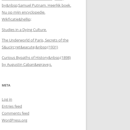
by&nbsp;Samuel Putnam. Heerlijk boek.
Nu op mijn encyclopedie.
Wikficatie&hellip;
Studies in a Dying Culture.
The Underworld of Paris, Secrets of the
S&ucirc;ret&eacute;&nbsp;(1931)
Curious Bypaths of History&nbsp;(1898)
by Augustin Caban&egrave;s.
META
Log in
Entries feed
Comments feed
WordPress.org