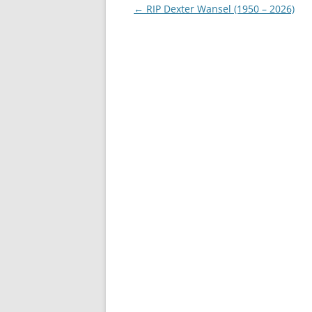
Post
←
RIP Dexter Wansel (1950 – 2026)
navigation