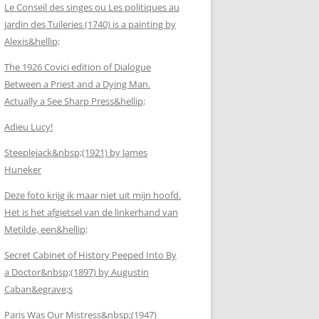
Le Conseil des singes ou Les politiques au
jardin des Tuileries (1740) is a painting by
Alexis&hellip;
The 1926 Covici edition of Dialogue
Between a Priest and a Dying Man.
Actually a See Sharp Press&hellip;
Adieu Lucy!
Steeplejack&nbsp;(1921) by James
Huneker
Deze foto krijg ik maar niet uit mijn hoofd.
Het is het afgietsel van de linkerhand van
Metilde, een&hellip;
Secret Cabinet of History Peeped Into By
a Doctor&nbsp;(1897) by Augustin
Caban&egrave;s
Paris Was Our Mistress&nbsp;(1947)