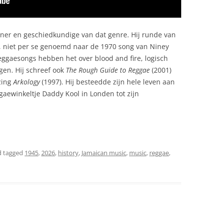
ner en geschiedkundige van dat genre. Hij runde van
e, niet per se genoemd naar de 1970 song van Niney
reggaesongs hebben het over blood and fire, logisch
en. Hij schreef ook
The Rough Guide to Reggae
(2001)
zing
Arkology
(1997). Hij besteedde zijn hele leven aan
gaewinkeltje Daddy Kool in Londen tot zijn
 tagged
1945
,
2026
,
history
,
Jamaican music
,
music
,
reggae
,