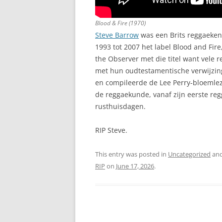
Blood & Fire (1970)
Steve Barrow
was een Brits reggaeken
1993 tot 2007 het label Blood and Fir
the Observer met die titel want vele 
met hun oudtestamentische verwijzing
en compileerde de Lee Perry-bloemle
de reggaekunde, vanaf zijn eerste reg
rusthuisdagen.
RIP Steve.
This entry was posted in
Uncategorized
and
RIP
on
June 17, 2026
.