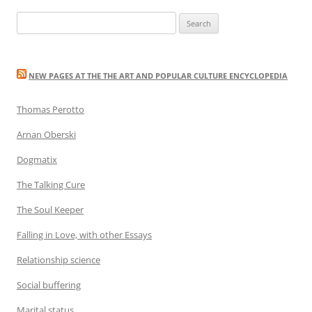
navigation
Search
for:
NEW PAGES AT THE THE ART AND POPULAR CULTURE ENCYCLOPEDIA
Thomas Perotto
Arnan Oberski
Dogmatix
The Talking Cure
The Soul Keeper
Falling in Love, with other Essays
Relationship science
Social buffering
Marital status