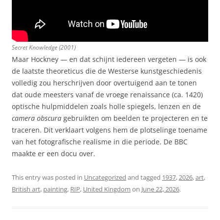
Secret Knowledge (2001)
Maar Hockney — en dat schijnt iedereen vergeten — is ook
de laatste theoreticus die de Westerse kunstgeschiedenis
volledig zou herschrijven door overtuigend aan te tonen
dat oude meesters vanaf de vroege renaissance (ca. 1420)
optische hulpmiddelen zoals holle spiegels, lenzen en de
camera obscura
gebruikten om beelden te projecteren en te
traceren. Dit verklaart volgens hem de plotselinge toename
van het fotografische realisme in die periode. De BBC
maakte er een docu over.
This entry was posted in
Uncategorized
and tagged
1937
,
2026
,
art
,
British art
,
painting
,
RIP
,
United Kingdom
on
June 22, 2026
.