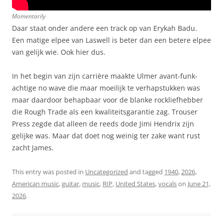
Momentarily
Daar staat onder andere een track op van Erykah Badu.
Een matige elpee van Laswell is beter dan een betere elpee
van gelijk wie. Ook hier dus.
In het begin van zijn carrière maakte Ulmer avant-funk-
achtige no wave die maar moeilijk te verhapstukken was
maar daardoor behapbaar voor de blanke rockliefhebber
die Rough Trade als een kwaliteitsgarantie zag. Trouser
Press zegde dat alleen de reeds dode Jimi Hendrix zijn
gelijke was. Maar dat doet nog weinig ter zake want rust
zacht James.
This entry was posted in
Uncategorized
and tagged
1940
,
2026
,
American music
,
guitar
,
music
,
RIP
,
United States
,
vocals
on
June 21,
2026
.