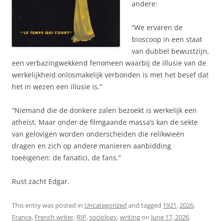
andere:
“We ervaren de
bioscoop in een staat
van dubbel bewustzijn,
een verbazingwekkend fenomeen waarbij de illusie van de
werkelijkheid onlosmakelijk verbonden is met het besef dat
het in wezen een illusie is.”
“Niemand die de donkere zalen bezoekt is werkelijk een
atheïst. Maar onder de filmgaande massa’s kan de sekte
van gelovigen worden onderscheiden die relikwieën
dragen en zich op andere manieren aanbidding
toeëigenen: de fanatici, de fans.”
Rust zacht Edgar.
This entry was posted in
Uncategorized
and tagged
1921
,
2026
,
France
,
French writer
,
RIP
,
sociology
,
writing
on
June 17, 2026
.