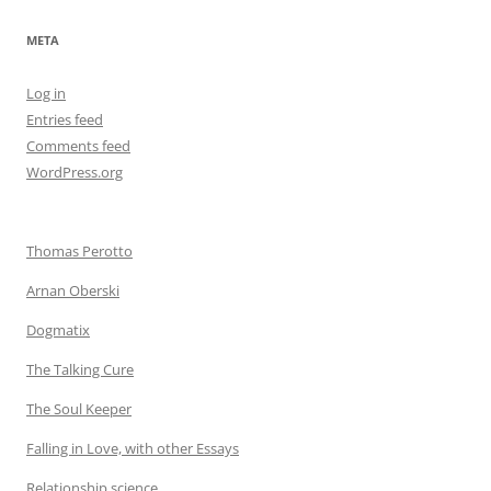
META
Log in
Entries feed
Comments feed
WordPress.org
Thomas Perotto
Arnan Oberski
Dogmatix
The Talking Cure
The Soul Keeper
Falling in Love, with other Essays
Relationship science