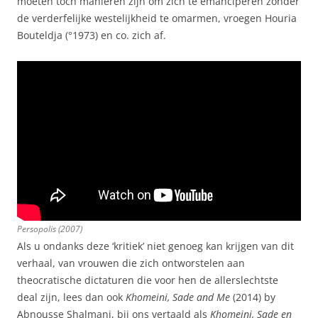
moeten toch manieren zijn om zich te emanciperen zonder
de verderfelijke westelijkheid te omarmen, vroegen Houria
Bouteldja (°1973) en co. zich af.
Persopolis (2007)
Als u ondanks deze ‘kritiek’ niet genoeg kan krijgen van dit
verhaal, van vrouwen die zich ontworstelen aan
theocratische dictaturen die voor hen de allerslechtste
deal zijn, lees dan ook
Khomeini, Sade and Me
(2014) by
Abnousse Shalmani, bij ons vertaald als
Khomeini, Sade en