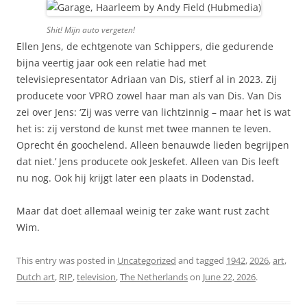
Shit! Mijn auto vergeten!
Ellen Jens, de echtgenote van Schippers, die gedurende
bijna veertig jaar ook een relatie had met
televisiepresentator Adriaan van Dis, stierf al in 2023. Zij
producete voor VPRO zowel haar man als van Dis. Van Dis
zei over Jens: ‘Zij was verre van lichtzinnig – maar het is wat
het is: zij verstond de kunst met twee mannen te leven.
Oprecht én goochelend. Alleen benauwde lieden begrijpen
dat niet.’ Jens producete ook Jeskefet. Alleen van Dis leeft
nu nog. Ook hij krijgt later een plaats in Dodenstad.
Maar dat doet allemaal weinig ter zake want rust zacht
Wim.
This entry was posted in
Uncategorized
and tagged
1942
,
2026
,
art
,
Dutch art
,
RIP
,
television
,
The Netherlands
on
June 22, 2026
.