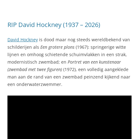
RIP David Hockney (1937 – 2026)
David Hockney
is dood maar nog steeds wereldbekend van
schilderijen als
Een grotere plons
(1967): springerige witte
lijnen en omhoog schietende schuimvlakken in een strak,
modernistisch zwembad; en
Portret van een kunstenaar
(zwembad met twee figuren)
(1972), een volledig aangeklede
man aan de rand van een zwembad peinzend kijkend naar
een onderwaterzwemmer.