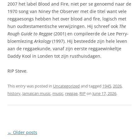
2007 het label Blood and Fire, niet per se genoemd naar de
1970 song van Niney the Observer met die titel want vele
reggaesongs hebben het over blood and fire, logisch met
hun oudtestamentische verwijzingen. Hij schreef ook
The
Rough Guide to Reggae
(2001) en compileerde de Lee Perry-
bloemlezing
Arkology
(1997). Hij besteedde zijn hele leven
aan de reggaekunde, vanaf zijn eerste reggaewinkeltje
Daddy Kool in Londen tot zijn rusthuisdagen.
RIP Steve.
This entry was posted in
Uncategorized
and tagged
1945
,
2026
,
history
,
Jamaican music
,
music
,
reggae
,
RIP
on
June 17, 2026
.
Post
←
Older posts