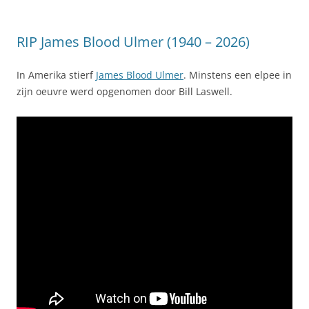
RIP James Blood Ulmer (1940 – 2026)
In Amerika stierf
James Blood Ulmer
. Minstens een elpee in
zijn oeuvre werd opgenomen door Bill Laswell.