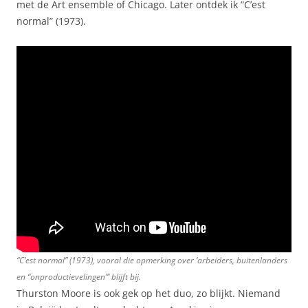
met de Art ensemble of Chicago. Later ontdek ik “C’est
normal” (1973).
“C’est normal” (1973), vooral die opmerking over ‘arbeiders, buitenlanders
en “onproductievelingen”‘ blijft bij.
Thurston Moore is ook gek op het duo, zo blijkt. Niemand