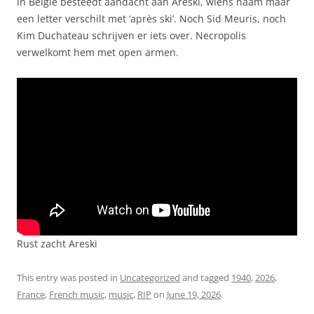
in België besteedt aandacht aan Areski, wiens naam maar
een letter verschilt met ‘après ski’. Noch Sid Meuris, noch
Kim Duchateau schrijven er iets over. Necropolis
verwelkomt hem met open armen.
Rust zacht Areski
This entry was posted in
Uncategorized
and tagged
1940
,
2026
,
France
,
French music
,
music
,
RIP
on
June 19, 2026
.