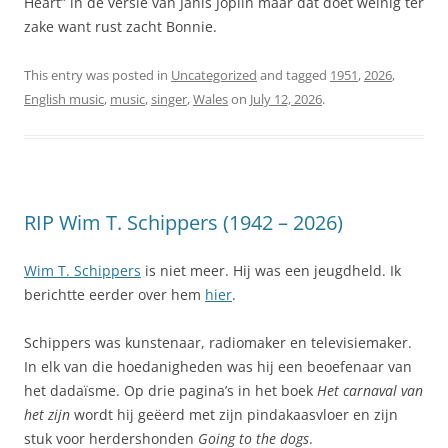
Heart” in de versie van Janis Joplin maar dat doet weinig ter
zake want rust zacht Bonnie.
This entry was posted in
Uncategorized
and tagged
1951
,
2026
,
English music
,
music
,
singer
,
Wales
on
July 12, 2026
.
RIP Wim T. Schippers (1942 – 2026)
Wim T. Schippers
is niet meer. Hij was een jeugdheld. Ik
berichtte eerder over hem
hier
.
Schippers was kunstenaar, radiomaker en televisiemaker.
In elk van die hoedanigheden was hij een beoefenaar van
het dadaïsme. Op drie pagina’s in het boek
Het carnaval van
het zijn
wordt hij geëerd met zijn pindakaasvloer en zijn
stuk voor herdershonden
Going to the dogs
.