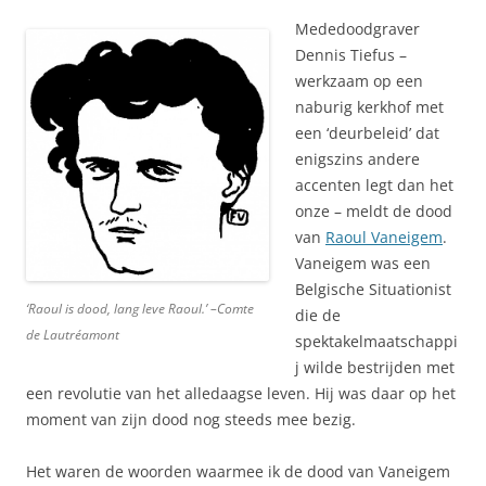
Mededoodgraver
Dennis Tiefus –
werkzaam op een
naburig kerkhof met
een ‘deurbeleid’ dat
enigszins andere
accenten legt dan het
onze – meldt de dood
van
Raoul Vaneigem
.
Vaneigem was een
Belgische Situationist
‘Raoul is dood, lang leve Raoul.’ –Comte
die de
de Lautréamont
spektakelmaatschappi
j wilde bestrijden met
een revolutie van het alledaagse leven. Hij was daar op het
moment van zijn dood nog steeds mee bezig.
Het waren de woorden waarmee ik de dood van Vaneigem