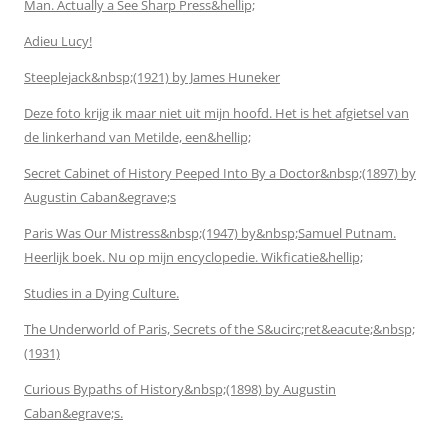
Man. Actually a See Sharp Press&hellip;
Adieu Lucy!
Steeplejack&nbsp;(1921) by James Huneker
Deze foto krijg ik maar niet uit mijn hoofd. Het is het afgietsel van
de linkerhand van Metilde, een&hellip;
Secret Cabinet of History Peeped Into By a Doctor&nbsp;(1897) by
Augustin Caban&egrave;s
Paris Was Our Mistress&nbsp;(1947) by&nbsp;Samuel Putnam.
Heerlijk boek. Nu op mijn encyclopedie. Wikficatie&hellip;
Studies in a Dying Culture.
The Underworld of Paris, Secrets of the S&ucirc;ret&eacute;&nbsp;
(1931)
Curious Bypaths of History&nbsp;(1898) by Augustin
Caban&egrave;s.