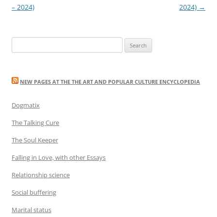
navigation
– 2024)
2024)
→
Search
for:
NEW PAGES AT THE THE ART AND POPULAR CULTURE ENCYCLOPEDIA
Dogmatix
The Talking Cure
The Soul Keeper
Falling in Love, with other Essays
Relationship science
Social buffering
Marital status