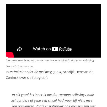
Interview met Selleslags, onder andere hoe hij er in slaagde de Rolling
Stones te interviewen.
In
Intimiteit onder de melkweg
(1994) schrijft Herman de
Coninck over de fotograaf:
‘In elk geval herinner ik me dat Herman Selleslags vaak
zei dat deze of gene een smoel had waar hij niets mee
kon aanvangen. Zoals er natuurlijk ook mensen zijn met