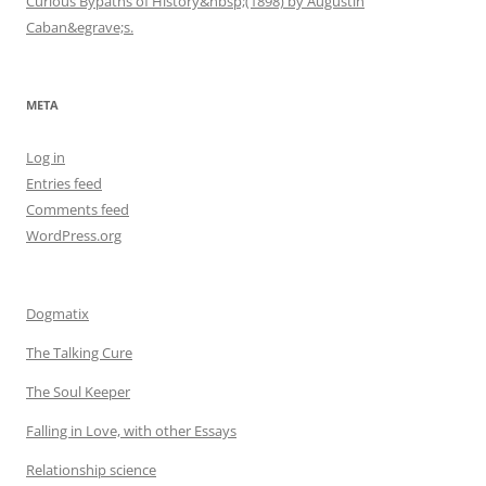
Curious Bypaths of History&nbsp;(1898) by Augustin
Caban&egrave;s.
META
Log in
Entries feed
Comments feed
WordPress.org
Dogmatix
The Talking Cure
The Soul Keeper
Falling in Love, with other Essays
Relationship science