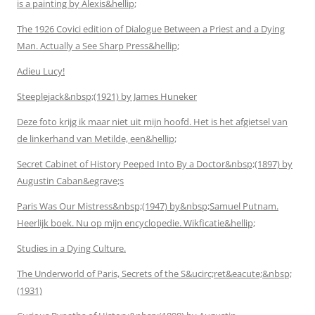
is a painting by Alexis&hellip;
The 1926 Covici edition of Dialogue Between a Priest and a Dying
Man. Actually a See Sharp Press&hellip;
Adieu Lucy!
Steeplejack&nbsp;(1921) by James Huneker
Deze foto krijg ik maar niet uit mijn hoofd. Het is het afgietsel van
de linkerhand van Metilde, een&hellip;
Secret Cabinet of History Peeped Into By a Doctor&nbsp;(1897) by
Augustin Caban&egrave;s
Paris Was Our Mistress&nbsp;(1947) by&nbsp;Samuel Putnam.
Heerlijk boek. Nu op mijn encyclopedie. Wikficatie&hellip;
Studies in a Dying Culture.
The Underworld of Paris, Secrets of the S&ucirc;ret&eacute;&nbsp;
(1931)