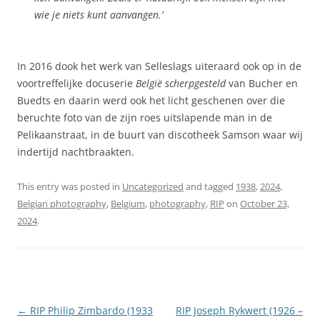
wie je niets kunt aanvangen.’
In 2016 dook het werk van Selleslags uiteraard ook op in de
voortreffelijke docuserie
België scherpgesteld
van Bucher en
Buedts en daarin werd ook het licht geschenen over die
beruchte foto van de zijn roes uitslapende man in de
Pelikaanstraat, in de buurt van discotheek Samson waar wij
indertijd nachtbraakten.
This entry was posted in
Uncategorized
and tagged
1938
,
2024
,
Belgian photography
,
Belgium
,
photography
,
RIP
on
October 23,
2024
.
Post
←
RIP Philip Zimbardo (1933
RIP Joseph Rykwert (1926 –