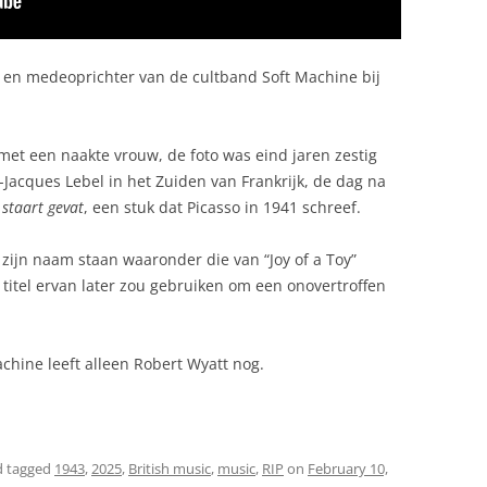
 en medeoprichter van de cultband Soft Machine bij
met een naakte vrouw, de foto was eind jaren zestig
Jacques Lebel in het Zuiden van Frankrijk, de dag na
 staart gevat
, een stuk dat Picasso in 1941 schreef.
 zijn naam staan waaronder die van “Joy of a Toy”
 titel ervan later zou gebruiken om een onovertroffen
achine leeft alleen Robert Wyatt nog.
 tagged
1943
,
2025
,
British music
,
music
,
RIP
on
February 10,