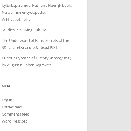
by&nbsp;Samuel Putnam. Heerlijk boek.
Nu op mijn encyclopedie.
Wikficatie&hellip;
Studies in a Dying Culture.
The Underworld of Paris, Secrets of the
S&ucirc;ret&eacute;&nbsp;(1931)
Curious Bypaths of History&nbsp;(1898)
by Augustin Caban&egrave;s.
META
Log in
Entries feed
Comments feed
WordPress.org