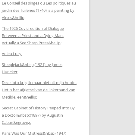
Le Conseil des singes ou Les politiques au
jardin des Tuileries (1740) is a painting by
Alexis&hellip;
The 1926 Covici edition of Dialogue
Between a Priest and a Dying Man.
Actually a See Sharp Press&hellip;
Adieu Lucy!
Steeplejack&nbsp;(1921) by James
Huneker
Deze foto krijg ik maar niet uit mijn hoofd.
Het is het afgietsel van de linkerhand van
Metilde, een&hellip;
Secret Cabinet of History Peeped Into By
a Doctor&nbsp;(1897) by Augustin
Caban&egrave;s
Paris Was Our Mistress&nbsp;(1947)