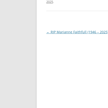
2025
.
Post
←
RIP Marianne Faithfull (1946 – 2025
navigation