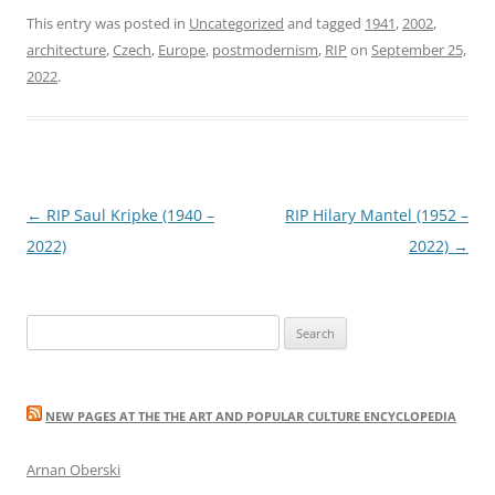
This entry was posted in
Uncategorized
and tagged
1941
,
2002
,
architecture
,
Czech
,
Europe
,
postmodernism
,
RIP
on
September 25,
2022
.
Post
←
RIP Saul Kripke (1940 –
RIP Hilary Mantel (1952 –
navigation
2022)
2022)
→
Search
for:
NEW PAGES AT THE THE ART AND POPULAR CULTURE ENCYCLOPEDIA
Arnan Oberski