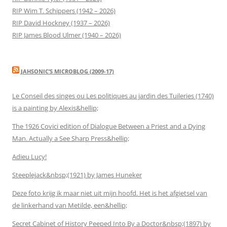
RIP Wim T. Schippers (1942 – 2026)
RIP David Hockney (1937 – 2026)
RIP James Blood Ulmer (1940 – 2026)
JAHSONIC’S MICROBLOG (2009-17)
Le Conseil des singes ou Les politiques au jardin des Tuileries (1740)
is a painting by Alexis&hellip;
The 1926 Covici edition of Dialogue Between a Priest and a Dying
Man. Actually a See Sharp Press&hellip;
Adieu Lucy!
Steeplejack&nbsp;(1921) by James Huneker
Deze foto krijg ik maar niet uit mijn hoofd. Het is het afgietsel van
de linkerhand van Metilde, een&hellip;
Secret Cabinet of History Peeped Into By a Doctor&nbsp;(1897) by