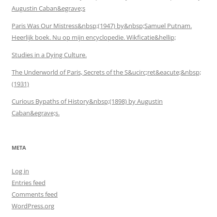
Augustin Caban&egrave;s
Paris Was Our Mistress&nbsp;(1947) by&nbsp;Samuel Putnam.
Heerlijk boek. Nu op mijn encyclopedie. Wikficatie&hellip;
Studies in a Dying Culture.
The Underworld of Paris, Secrets of the S&ucirc;ret&eacute;&nbsp;
(1931)
Curious Bypaths of History&nbsp;(1898) by Augustin
Caban&egrave;s.
META
Log in
Entries feed
Comments feed
WordPress.org