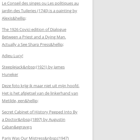
Le Conseil des singes ou Les politiques au
jardin des Tuileries (1740) is a painting by
Alexis&hellip;
The 1926 Covici edition of Dialogue
Between a Priest and a Dying Man.
Actually a See Sharp Press&hellip;
Adieu Lucy!
Steeplejack&nbsp;(1921) by James
Huneker
Deze foto krijg ik maar niet uit mijn hoofd.
Het is het afgietsel van de linkerhand van
Metilde, een&hellip;
Secret Cabinet of History Peeped Into By
a Doctor&nbsp;(1897) by Augustin
Caban&egrave;s
Paris Was Our Mistress&nbsp;(1947)