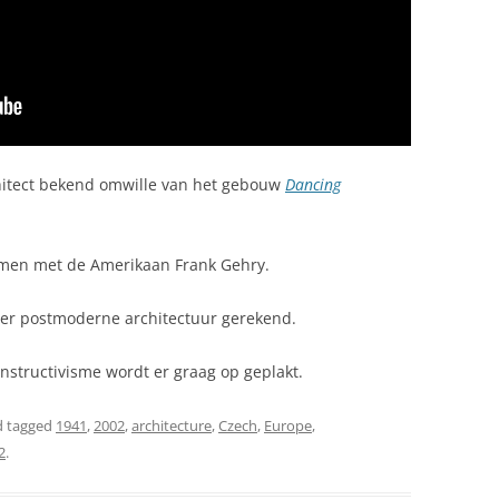
hitect bekend omwille van het gebouw
Dancing
samen met de Amerikaan Frank Gehry.
der postmoderne architectuur gerekend.
nstructivisme wordt er graag op geplakt.
 tagged
1941
,
2002
,
architecture
,
Czech
,
Europe
,
2
.