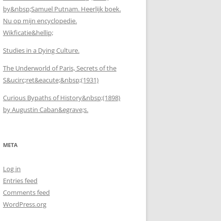
by&nbsp;Samuel Putnam. Heerlijk boek.
Nu op mijn encyclopedie.
Wikficatie&hellip;
Studies in a Dying Culture.
The Underworld of Paris, Secrets of the
S&ucirc;ret&eacute;&nbsp;(1931)
Curious Bypaths of History&nbsp;(1898)
by Augustin Caban&egrave;s.
META
Log in
Entries feed
Comments feed
WordPress.org