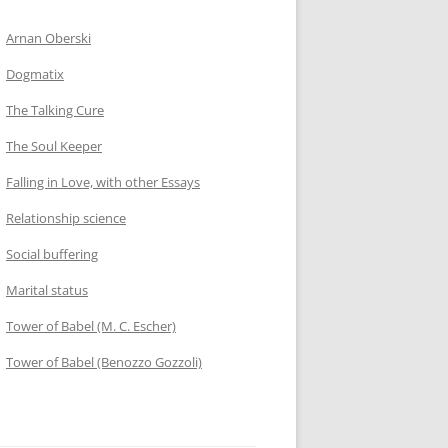
Arnan Oberski
Dogmatix
The Talking Cure
The Soul Keeper
Falling in Love, with other Essays
Relationship science
Social buffering
Marital status
Tower of Babel (M. C. Escher)
Tower of Babel (Benozzo Gozzoli)