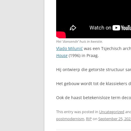
Het ‘dansende’ huis in kwestie.
Vlado Milunić
was een Tsjechisch arc
House
(1996) in Praag.
Hij ontwierp die getorste structuur 
Het gebouw wordt tot de klassiekers 
Ook de haast betekenisloze term deco
This entry was posted in
Uncategorized
and
postmodernism
,
RIP
on
September 25, 202