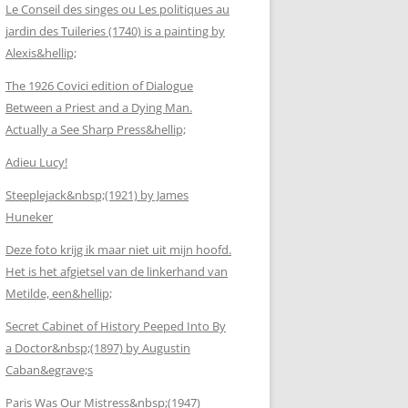
Le Conseil des singes ou Les politiques au
jardin des Tuileries (1740) is a painting by
Alexis&hellip;
The 1926 Covici edition of Dialogue
Between a Priest and a Dying Man.
Actually a See Sharp Press&hellip;
Adieu Lucy!
Steeplejack&nbsp;(1921) by James
Huneker
Deze foto krijg ik maar niet uit mijn hoofd.
Het is het afgietsel van de linkerhand van
Metilde, een&hellip;
Secret Cabinet of History Peeped Into By
a Doctor&nbsp;(1897) by Augustin
Caban&egrave;s
Paris Was Our Mistress&nbsp;(1947)