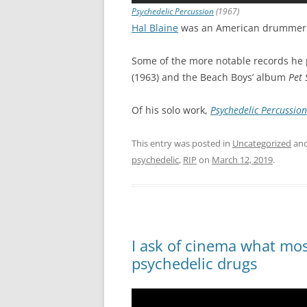
Psychedelic Percussion
(1967)
Hal Blaine
was an American drummer
Some of the more notable records he p
(1963) and the Beach Boys’ album
Pet
Of his solo work,
Psychedelic Percussion
This entry was posted in
Uncategorized
and
psychedelic
,
RIP
on
March 12, 2019
.
I ask of cinema what mo
psychedelic drugs