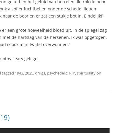
lend geluid en het geluid van borrelen. Ik trok de boor
lonk alsof er luchtbellen onder de schedel liepen
k naar de boor en er zat een stukje bot in. Eindelijk!’
 er een grote hoeveelheid bloed uit. In de spiegel zag
an met de hartslag van de hersenen. Ik was opgetogen.
d ik ook mijn twijfel overwonnen.’
mothy Leary gelegd.
 tagged
1943
,
2025
,
drugs
,
psychedelic
,
RIP
,
spirituality
on
019)