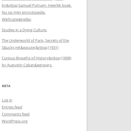
by&nbsp;Samuel Putnam. Heerlijk boek.
Nu op mijn encyclopedie.
Wikficatie&hellip;
Studies in a Dying Culture.
The Underworld of Paris, Secrets of the
S&ucirc;ret&eacute;&nbsp;(1931)
Curious Bypaths of History&nbsp;(1898)
by Augustin Caban&egrave;s.
META
Log in
Entries feed
Comments feed
WordPress.org