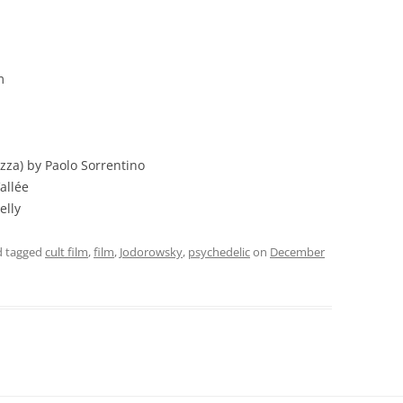
m
zza) by Paolo Sorrentino
allée
elly
 tagged
cult film
,
film
,
Jodorowsky
,
psychedelic
on
December