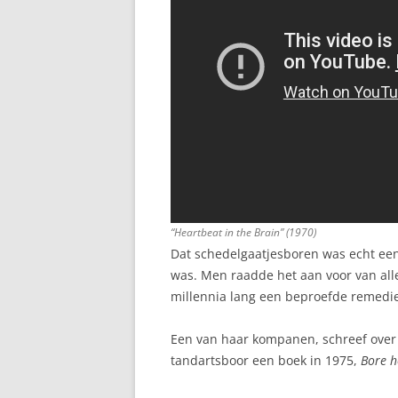
“Heartbeat in the Brain” (1970)
Dat schedelgaatjesboren was echt een
was. Men raadde het aan voor van alle
millennia lang een beproefde remedie
Een van haar kompanen, schreef over z
tandartsboor een boek in 1975,
Bore h