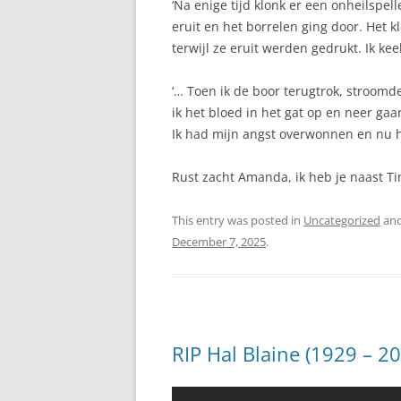
‘Na enige tijd klonk er een onheilspel
eruit en het borrelen ging door. Het k
terwijl ze eruit werden gedrukt. Ik kee
‘… Toen ik de boor terugtrok, stroomde
ik het bloed in het gat op en neer ga
Ik had mijn angst overwonnen en nu ha
Rust zacht Amanda, ik heb je naast Ti
This entry was posted in
Uncategorized
and
December 7, 2025
.
RIP Hal Blaine (1929 – 2