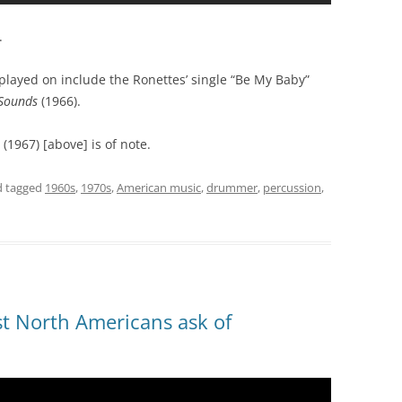
.
layed on include the Ronettes’ single “Be My Baby”
 Sounds
(1966).
(1967) [above] is of note.
 tagged
1960s
,
1970s
,
American music
,
drummer
,
percussion
,
st North Americans ask of