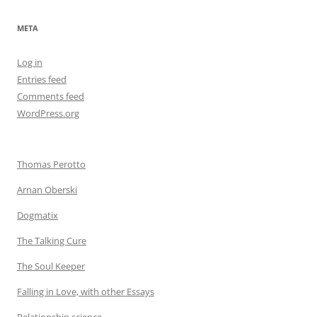
META
Log in
Entries feed
Comments feed
WordPress.org
Thomas Perotto
Arnan Oberski
Dogmatix
The Talking Cure
The Soul Keeper
Falling in Love, with other Essays
Relationship science