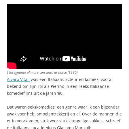
L’insegnante al mare con tutta la classe
(1980)
Alvaro Vitali
was een Italiaans acteur en komiek, vooral
bekend om zijn rol als Pierino in een reeks Italiaanse
komediefilms uit de jaren ‘80.
Dat waren sekskomedies, een genre waar ik een bijzonder
zwak voor heb, smoelentrekkerij en al. Over de mannen die
er in voorkomen, stuk voor stuk klungelige sukkels, schreef
de Italiaanse academicus Giacomo Manzoli: