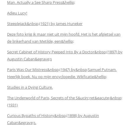
Man. Actually a See Sharp Press&hellip;
Adieu Lucy!
Steeplejack&nbsp;(1921) by James Huneker
Deze foto krijg ik maar niet uit mijn hoofd. Het is het afgietsel van
de linkerhand van Metilde, een&hellip;
Secret Cabinet of History Peeped Into By a Doctor&nbsp;(1897) by
Augustin Caban&egrave;s
Paris Was Our Mistress&nbsp;(1947) by&nbsp;Samuel Putnam.
Heerlijk boek. Nu op mijn encyclopedie. Wikficatie&hellip;
Studies in a Dying Culture.
The Underworld of Paris, Secrets of the S&ucirc;ret&eacute;&nbsp;
(1931)
Curious Bypaths of History&nbsp;(1898) by Augustin
Caban&egrave;s.