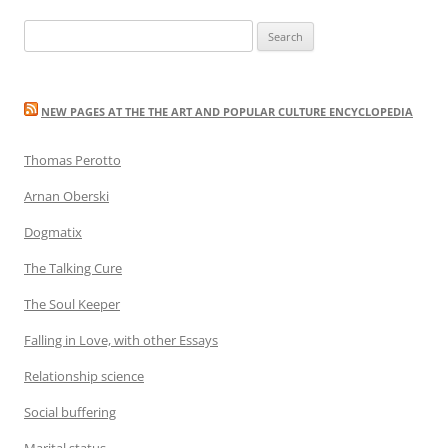
Search
for:
NEW PAGES AT THE THE ART AND POPULAR CULTURE ENCYCLOPEDIA
Thomas Perotto
Arnan Oberski
Dogmatix
The Talking Cure
The Soul Keeper
Falling in Love, with other Essays
Relationship science
Social buffering
Marital status