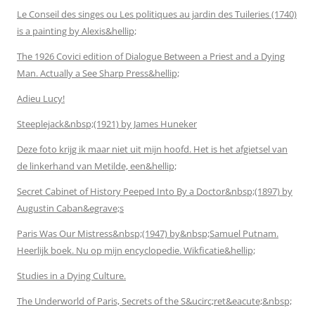
Le Conseil des singes ou Les politiques au jardin des Tuileries (1740)
is a painting by Alexis&hellip;
The 1926 Covici edition of Dialogue Between a Priest and a Dying
Man. Actually a See Sharp Press&hellip;
Adieu Lucy!
Steeplejack&nbsp;(1921) by James Huneker
Deze foto krijg ik maar niet uit mijn hoofd. Het is het afgietsel van
de linkerhand van Metilde, een&hellip;
Secret Cabinet of History Peeped Into By a Doctor&nbsp;(1897) by
Augustin Caban&egrave;s
Paris Was Our Mistress&nbsp;(1947) by&nbsp;Samuel Putnam.
Heerlijk boek. Nu op mijn encyclopedie. Wikficatie&hellip;
Studies in a Dying Culture.
The Underworld of Paris, Secrets of the S&ucirc;ret&eacute;&nbsp;