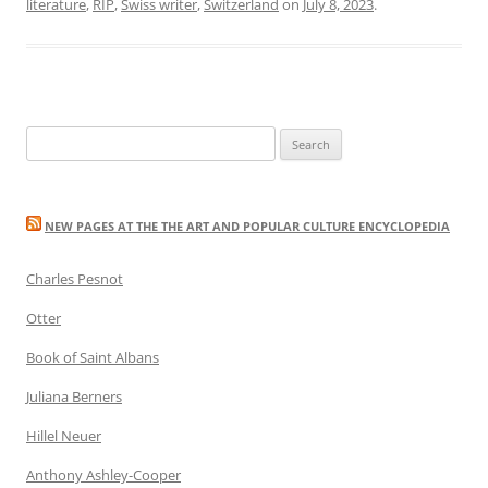
literature
,
RIP
,
Swiss writer
,
Switzerland
on
July 8, 2023
.
Search
for:
NEW PAGES AT THE THE ART AND POPULAR CULTURE ENCYCLOPEDIA
Charles Pesnot
Otter
Book of Saint Albans
Juliana Berners
Hillel Neuer
Anthony Ashley-Cooper