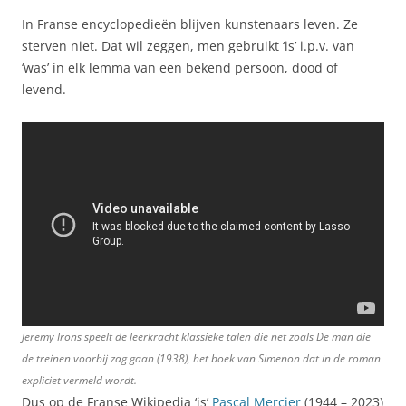
In Franse encyclopedieën blijven kunstenaars leven. Ze
sterven niet. Dat wil zeggen, men gebruikt ‘is’ i.p.v. van
‘was’ in elk lemma van een bekend persoon, dood of
levend.
Jeremy Irons speelt de leerkracht klassieke talen die net zoals
De man die
de treinen voorbij zag gaan
(1938), het boek van Simenon dat in de roman
expliciet vermeld wordt.
Dus op de Franse Wikipedia ‘is’
Pascal Mercier
(1944 – 2023)