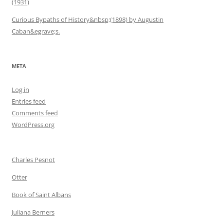
(1931)
Curious Bypaths of History&nbsp;(1898) by Augustin
Caban&egrave;s.
META
Log in
Entries feed
Comments feed
WordPress.org
Charles Pesnot
Otter
Book of Saint Albans
Juliana Berners