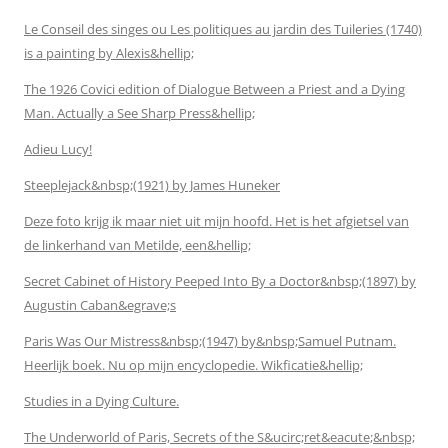
Le Conseil des singes ou Les politiques au jardin des Tuileries (1740)
is a painting by Alexis&hellip;
The 1926 Covici edition of Dialogue Between a Priest and a Dying
Man. Actually a See Sharp Press&hellip;
Adieu Lucy!
Steeplejack&nbsp;(1921) by James Huneker
Deze foto krijg ik maar niet uit mijn hoofd. Het is het afgietsel van
de linkerhand van Metilde, een&hellip;
Secret Cabinet of History Peeped Into By a Doctor&nbsp;(1897) by
Augustin Caban&egrave;s
Paris Was Our Mistress&nbsp;(1947) by&nbsp;Samuel Putnam.
Heerlijk boek. Nu op mijn encyclopedie. Wikficatie&hellip;
Studies in a Dying Culture.
The Underworld of Paris, Secrets of the S&ucirc;ret&eacute;&nbsp;