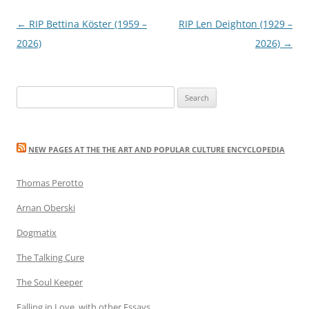
Post
←
RIP Bettina Köster (1959 –
RIP Len Deighton (1929 –
navigation
2026)
2026)
→
Search
for:
NEW PAGES AT THE THE ART AND POPULAR CULTURE ENCYCLOPEDIA
Thomas Perotto
Arnan Oberski
Dogmatix
The Talking Cure
The Soul Keeper
Falling in Love, with other Essays