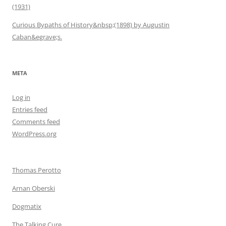
(1931)
Curious Bypaths of History&nbsp;(1898) by Augustin
Caban&egrave;s.
META
Log in
Entries feed
Comments feed
WordPress.org
Thomas Perotto
Arnan Oberski
Dogmatix
The Talking Cure