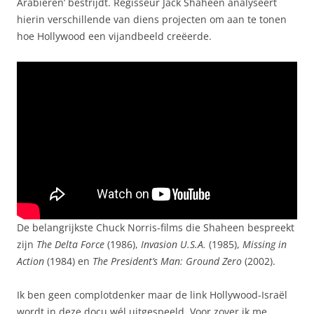
Arabieren’ bestrijdt. Regisseur Jack Shaheen analyseert
hierin verschillende van diens projecten om aan te tonen
hoe Hollywood een vijandbeeld creëerde.
De belangrijkste Chuck Norris-films die Shaheen bespreekt
zijn
The Delta Force
(1986),
Invasion U.S.A.
(1985),
Missing in
Action
(1984) en
The President’s Man: Ground Zero
(2002).
Ik ben geen complotdenker maar de link Hollywood-Israël
wordt in deze docu wél uitgespeeld. Voor zover ik me