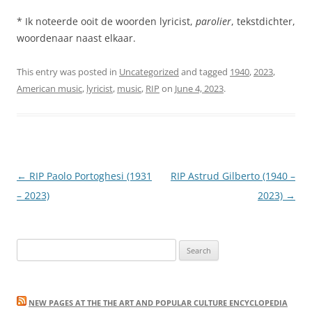
* Ik noteerde ooit de woorden lyricist,
parolier
, tekstdichter,
woordenaar naast elkaar.
This entry was posted in
Uncategorized
and tagged
1940
,
2023
,
American music
,
lyricist
,
music
,
RIP
on
June 4, 2023
.
Post
←
RIP Paolo Portoghesi (1931
RIP Astrud Gilberto (1940 –
navigation
– 2023)
2023)
→
Search
for:
NEW PAGES AT THE THE ART AND POPULAR CULTURE ENCYCLOPEDIA