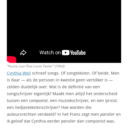
“You’ve Lost That Lovin’ Feelin'” (1964)
Cynthia Weil
schreef songs. Of songteksten. Of beide. Men
is daar — als de persoon in kwestie geen vertolker is —
zelden duidelijk over. Wat is de definitie van een
songschrijver eigenlijk? Maakt men altijd het onderscheid
tussen een
componist
, een muziekschrijver, en een
lyricist
,
een liedjestekstenschrijver? Hoe worden die
auteursrechten verdeeld? In het Frans zegt men
parolier
en
ik geloof dat Cynthia eerder
parolier
dan componist was.