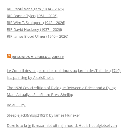
RIP Raoul Vaneigem (1934 – 2026)
RIP Bonnie Tyler (1951 – 2026)
RIP Wim T. Schippers (1942 – 2026)
RIP David Hockney (1937 – 2026)
RIP James Blood Ulmer (1940 – 2026)
JAHSONIC’S MICROBLOG (2009-17)
Le Conseil des singes ou Les politiques au jardin des Tuileries (1740)
is a painting by Alexis&hellip;
The 1926 Covici edition of Dialogue Between a Priest and a Dying
Man. Actually a See Sharp Press&hellip;
Adieu Lucy!
Steeplejack&nbsp;(1921) by James Huneker
Deze foto krijg ik maar niet uit mijn hoofd. Het is het afgietsel van