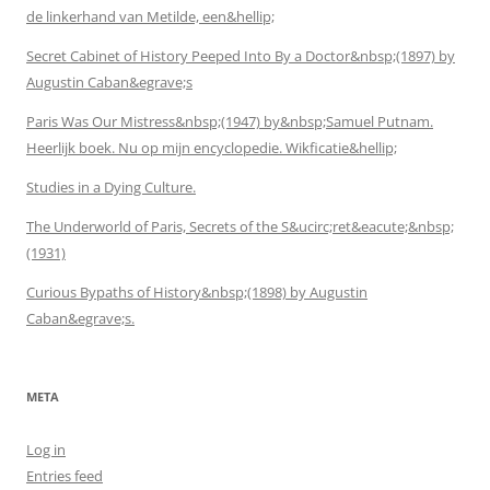
de linkerhand van Metilde, een&hellip;
Secret Cabinet of History Peeped Into By a Doctor&nbsp;(1897) by
Augustin Caban&egrave;s
Paris Was Our Mistress&nbsp;(1947) by&nbsp;Samuel Putnam.
Heerlijk boek. Nu op mijn encyclopedie. Wikficatie&hellip;
Studies in a Dying Culture.
The Underworld of Paris, Secrets of the S&ucirc;ret&eacute;&nbsp;
(1931)
Curious Bypaths of History&nbsp;(1898) by Augustin
Caban&egrave;s.
META
Log in
Entries feed