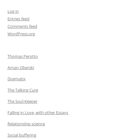
Log in
Entries feed
Comments feed
WordPress.org
Thomas Perotto
Arnan Oberski
Dogmatix
The Talking Cure
The Soul Keeper
Falling in Love, with other Essays
Relationship science
Social buffering