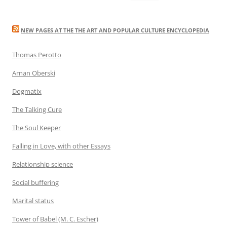
for:
NEW PAGES AT THE THE ART AND POPULAR CULTURE ENCYCLOPEDIA
Thomas Perotto
Arnan Oberski
Dogmatix
The Talking Cure
The Soul Keeper
Falling in Love, with other Essays
Relationship science
Social buffering
Marital status
Tower of Babel (M. C. Escher)