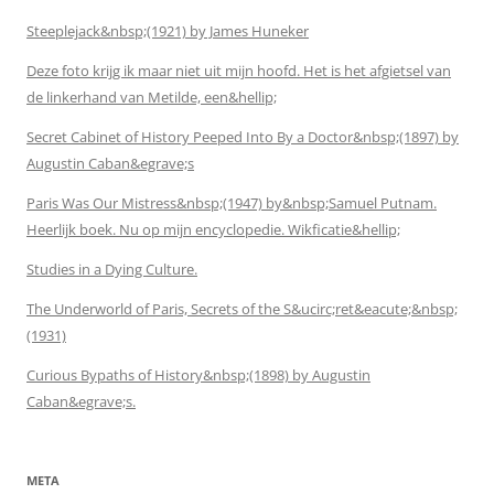
Steeplejack&nbsp;(1921) by James Huneker
Deze foto krijg ik maar niet uit mijn hoofd. Het is het afgietsel van
de linkerhand van Metilde, een&hellip;
Secret Cabinet of History Peeped Into By a Doctor&nbsp;(1897) by
Augustin Caban&egrave;s
Paris Was Our Mistress&nbsp;(1947) by&nbsp;Samuel Putnam.
Heerlijk boek. Nu op mijn encyclopedie. Wikficatie&hellip;
Studies in a Dying Culture.
The Underworld of Paris, Secrets of the S&ucirc;ret&eacute;&nbsp;
(1931)
Curious Bypaths of History&nbsp;(1898) by Augustin
Caban&egrave;s.
META