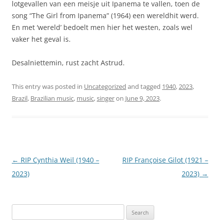
lotgevallen van een meisje uit Ipanema te vallen, toen de
song “The Girl from Ipanema” (1964) een wereldhit werd.
En met ‘wereld’ bedoelt men hier het westen, zoals wel
vaker het geval is.
Desalniettemin, rust zacht Astrud.
This entry was posted in
Uncategorized
and tagged
1940
,
2023
,
Brazil
,
Brazilian music
,
music
,
singer
on
June 9, 2023
.
Post
←
RIP Cynthia Weil (1940 –
RIP Françoise Gilot (1921 –
navigation
2023)
2023)
→
Search