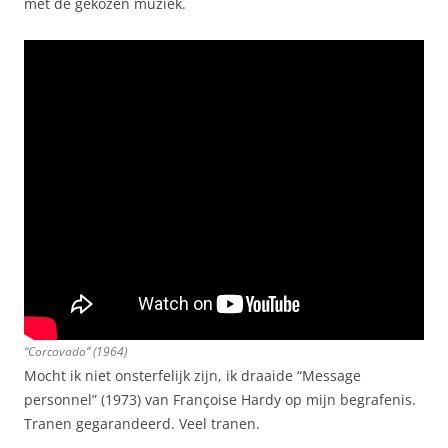
met de gekozen muziek.
“Corcovado” (1964)
Mocht ik niet onsterfelijk zijn, ik draaide “Message
personnel” (1973) van Françoise Hardy op mijn begrafenis.
Tranen gegarandeerd. Veel tranen.