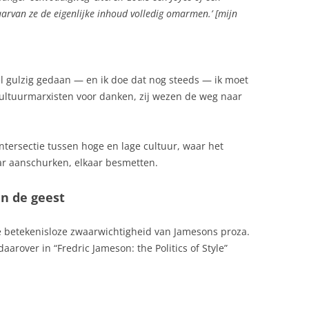
van ze de eigenlijke inhoud volledig omarmen.’ [mijn
l gulzig gedaan — en ik doe dat nog steeds — ik moet
cultuurmarxisten voor danken, zij wezen de weg naar
 intersectie tussen hoge en lage cultuur, waar het
aar aanschurken, elkaar besmetten.
n de geest
 betekenisloze zwaarwichtigheid van Jamesons proza.
rover in “Fredric Jameson: the Politics of Style”