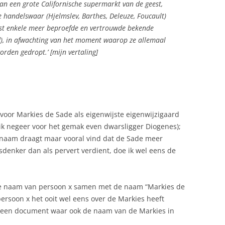
van een grote Californische supermarkt van de geest,
 handelswaar (Hjelmslev, Barthes, Deleuze, Foucault)
ast enkele meer beproefde en vertrouwde bekende
ud), in afwachting van het moment waarop ze allemaal
rden gedropt.’ [mijn vertaling]
oor Markies de Sade als eigenwijste eigenwijzigaard
ik negeer voor het gemak even dwarsligger Diogenes);
n naam draagt maar vooral vind dat de Sade meer
sdenker dan als pervert verdient, doe ik wel eens de
 de naam van persoon x samen met de naam “Markies de
ersoon x het ooit wel eens over de Markies heeft
n een document waar ook de naam van de Markies in