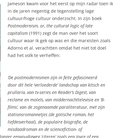
Jameson kwam voor het eerst op mijn radar toen ik
in de jaren negentig de tegenstelling lage
cultuur/hoge cultuur onderzocht. In zijn boek
Postmodernism, or, the cultural logic of late
capitalism
(1991) zegt de man over het soort
cultuur waar ik gek op was en die marxisten zoals
Adorno et al. verachtten omdat het niet tot doel
had het volk te verheffen:
‘De postmodernismen zijn in feite gefascineerd
door dit hele ‘verloederde’ landschap van kitsch en
prullaria, van tv-series en Reader’s Digest, van
reclame en motels, van middernachttelevisie en ‘B-
films’, van de zogenaamde paraliteratuur, met zijn
stationsromannetjes (de gotische roman, het
liefdesverhaal), de populaire biografie, de
misdaadroman en de sciencefiction- of
langer eenvoudigweg ‘citeren’ zoals een Joyce of een