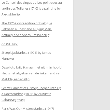
Le Conseil des singes ou Les politiques au
jardin des Tuileries (1740) is a painting by
Alexis&hellip;
The 1926 Covici edition of Dialogue
Between a Priest and a Dying Man.
Actually a See Sharp Press&hellip;
Adieu Lucy!
Steeplejack&nbsp;(1921) by James
Huneker
Deze foto krijg ik maar niet uit mijn hoofd.
Het is het afgietsel van de linkerhand van
Metilde, een&hellip;
Secret Cabinet of History Peeped Into By
a Doctor&nbsp;(1897) by Augustin
Caban&egrave;s
Paris Was Our Mistress&nbsp;(1947)