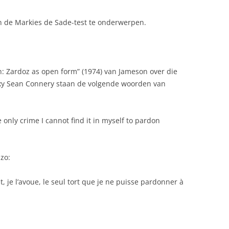
an de Markies de Sade-test te onderwerpen.
sh: Zardoz as open form” (1974) van Jameson over die
xy Sean Connery staan de volgende woorden van
e only crime I cannot find it in myself to pardon
 zo:
st, je l’avoue, le seul tort que je ne puisse pardonner à