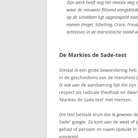
‘Zijn werk heeft nog het meeste weg 
waar de nieuwste flitsend aangeklede
op de schabben ligt opgestapeld na
namen (Hegel, Schelling, Croce, Fre
achteloos in de marxistische mand wo
De Markies de Sade-test
Omdat ik een grote bewondering heb v
in de geschiedenis van de mensheid (
ik ook aan de aandoening lijd die zij
respect als radicale theofoob en dwar
‘Markies de Sade-test’ met mensen.
Die test bestaat eruit dat ik gewoon
Sade” google. Zo kom aan de weet of p
gehad of persoon x’s naam opduikt i
voorkomt.