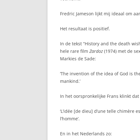
Fredric Jameson lijkt mij ideaal om a
Het resultaat is positief.
In de tekst “History and the death wi
hele rare film
Zardoz
(1974) met de se
Markies de Sade:
‘The invention of the idea of God is th
mankind.’
In het oorspronkelijke Frans klinkt dat
‘L’idée [de dieu] d’une telle chimère e
l’homme’.
En in het Nederlands zo: