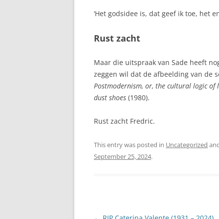
‘Het godsidee is, dat geef ik toe, het
Rust zacht
Maar die uitspraak van Sade heeft no
zeggen wil dat de afbeelding van de 
Postmodernism, or, the cultural logic of 
dust shoes
(1980).
Rust zacht Fredric.
This entry was posted in
Uncategorized
and
September 25, 2024
.
Post
←
RIP Caterina Valente (1931 – 2024)