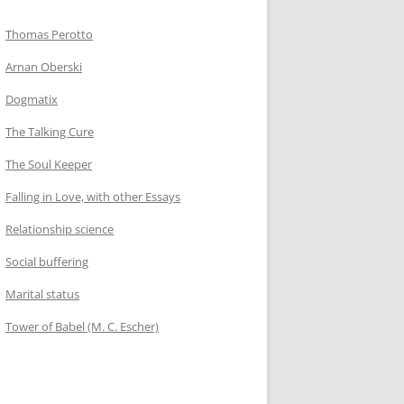
Thomas Perotto
Arnan Oberski
Dogmatix
The Talking Cure
The Soul Keeper
Falling in Love, with other Essays
Relationship science
Social buffering
Marital status
Tower of Babel (M. C. Escher)