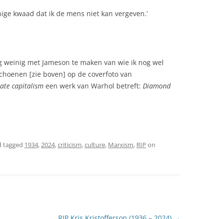
 enige kwaad dat ik de mens niet kan vergeven.’
g weinig met Jameson te maken van wie ik nog wel
schoenen [zie boven] op de coverfoto van
late capitalism
een werk van Warhol betreft:
Diamond
 tagged
1934
,
2024
,
criticism
,
culture
,
Marxism
,
RIP
on
RIP Kris Kristofferson (1936 – 2024)
→