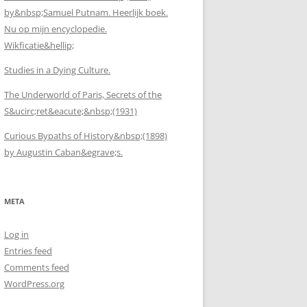
by&nbsp;Samuel Putnam. Heerlijk boek.
Nu op mijn encyclopedie.
Wikficatie&hellip;
Studies in a Dying Culture.
The Underworld of Paris, Secrets of the
S&ucirc;ret&eacute;&nbsp;(1931)
Curious Bypaths of History&nbsp;(1898)
by Augustin Caban&egrave;s.
META
Log in
Entries feed
Comments feed
WordPress.org