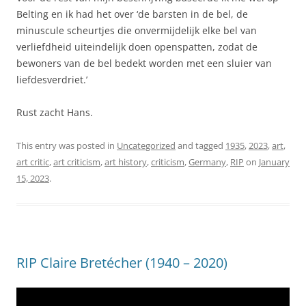
Belting en ik had het over ‘de barsten in de bel, de
minuscule scheurtjes die onvermijdelijk elke bel van
verliefdheid uiteindelijk doen openspatten, zodat de
bewoners van de bel bedekt worden met een sluier van
liefdesverdriet.’
Rust zacht Hans.
This entry was posted in
Uncategorized
and tagged
1935
,
2023
,
art
,
art critic
,
art criticism
,
art history
,
criticism
,
Germany
,
RIP
on
January
15, 2023
.
RIP Claire Bretécher (1940 – 2020)