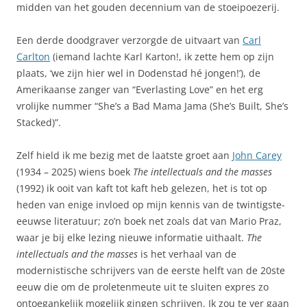
midden van het gouden decennium van de stoeipoezerij.
Een derde doodgraver verzorgde de uitvaart van
Carl
Carlton
(iemand lachte Karl Karton!, ik zette hem op zijn
plaats, ‘we zijn hier wel in Dodenstad hé jongen!’), de
Amerikaanse zanger van “Everlasting Love” en het erg
vrolijke nummer “She’s a Bad Mama Jama (She’s Built, She’s
Stacked)”.
Zelf hield ik me bezig met de laatste groet aan
John Carey
(1934 – 2025) wiens boek
The intellectuals and the masses
(1992) ik ooit van kaft tot kaft heb gelezen, het is tot op
heden van enige invloed op mijn kennis van de twintigste-
eeuwse literatuur; zo’n boek net zoals dat van Mario Praz,
waar je bij elke lezing nieuwe informatie uithaalt.
The
intellectuals and the masses
is het verhaal van de
modernistische schrijvers van de eerste helft van de 20ste
eeuw die om de proletenmeute uit te sluiten expres zo
ontoegankelijk mogelijk gingen schrijven. Ik zou te ver gaan