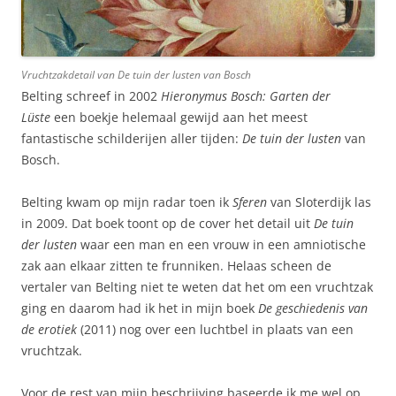
Vruchtzakdetail van
De tuin der lusten
van Bosch
Belting schreef in 2002
Hieronymus Bosch: Garten der
Lüste
een boekje helemaal gewijd aan het meest
fantastische schilderijen aller tijden:
De tuin der lusten
van
Bosch.
Belting kwam op mijn radar toen ik
Sferen
van Sloterdijk las
in 2009. Dat boek toont op de cover het detail uit
De tuin
der lusten
waar een man en een vrouw in een amniotische
zak aan elkaar zitten te frunniken. Helaas scheen de
vertaler van Belting niet te weten dat het om een vruchtzak
ging en daarom had ik het in mijn boek
De geschiedenis van
de erotiek
(2011) nog over een luchtbel in plaats van een
vruchtzak.
Voor de rest van mijn beschrijving baseerde ik me wel op