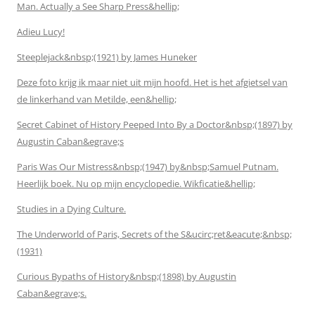
Man. Actually a See Sharp Press&hellip;
Adieu Lucy!
Steeplejack&nbsp;(1921) by James Huneker
Deze foto krijg ik maar niet uit mijn hoofd. Het is het afgietsel van
de linkerhand van Metilde, een&hellip;
Secret Cabinet of History Peeped Into By a Doctor&nbsp;(1897) by
Augustin Caban&egrave;s
Paris Was Our Mistress&nbsp;(1947) by&nbsp;Samuel Putnam.
Heerlijk boek. Nu op mijn encyclopedie. Wikficatie&hellip;
Studies in a Dying Culture.
The Underworld of Paris, Secrets of the S&ucirc;ret&eacute;&nbsp;
(1931)
Curious Bypaths of History&nbsp;(1898) by Augustin
Caban&egrave;s.