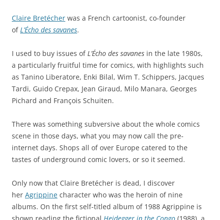
Claire Bretécher
was a French cartoonist, co-founder
of
L’Écho des savanes
.
I used to buy issues of
L’Écho des savanes
in the late 1980s,
a particularly fruitful time for comics, with highlights such
as Tanino Liberatore, Enki Bilal, Wim T. Schippers, Jacques
Tardi, Guido Crepax, Jean Giraud, Milo Manara, Georges
Pichard and François Schuiten.
There was something subversive about the whole comics
scene in those days, what you may now call the pre-
internet days. Shops all of over Europe catered to the
tastes of underground comic lovers, or so it seemed.
Only now that Claire Bretécher is dead, I discover
her
Agrippine
character who was the heroin of nine
albums. On the first self-titled album of 1988 Agrippine is
shown reading the fictional
Heidegger in the Congo
(1988), a