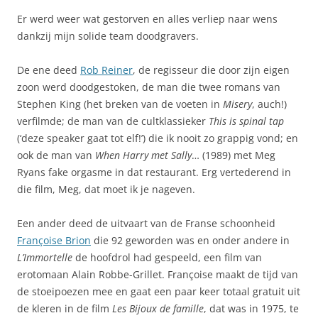
Er werd weer wat gestorven en alles verliep naar wens
dankzij mijn solide team doodgravers.
De ene deed
Rob Reiner
, de regisseur die door zijn eigen
zoon werd doodgestoken, de man die twee romans van
Stephen King (het breken van de voeten in
Misery
, auch!)
verfilmde; de man van de cultklassieker
This is spinal tap
(‘deze speaker gaat tot elf!’) die ik nooit zo grappig vond; en
ook de man van
When Harry met Sally
… (1989) met Meg
Ryans fake orgasme in dat restaurant. Erg vertederend in
die film, Meg, dat moet ik je nageven.
Een ander deed de uitvaart van de Franse schoonheid
Françoise Brion
die 92 geworden was en onder andere in
L’Immortelle
de hoofdrol had gespeeld, een film van
erotomaan Alain Robbe-Grillet. Françoise maakt de tijd van
de stoeipoezen mee en gaat een paar keer totaal gratuit uit
de kleren in de film
Les Bijoux de famille
, dat was in 1975, te