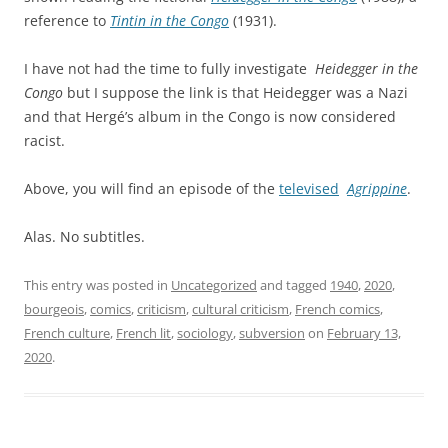
reference to
Tintin in the Congo
(1931).
I have not had the time to fully investigate
Heidegger in the
Congo
but I suppose the link is that Heidegger was a Nazi
and that Hergé’s album in the Congo is now considered
racist.
Above, you will find an episode of the
televised
Agrippine
.
Alas. No subtitles.
This entry was posted in
Uncategorized
and tagged
1940
,
2020
,
bourgeois
,
comics
,
criticism
,
cultural criticism
,
French comics
,
French culture
,
French lit
,
sociology
,
subversion
on
February 13,
2020
.