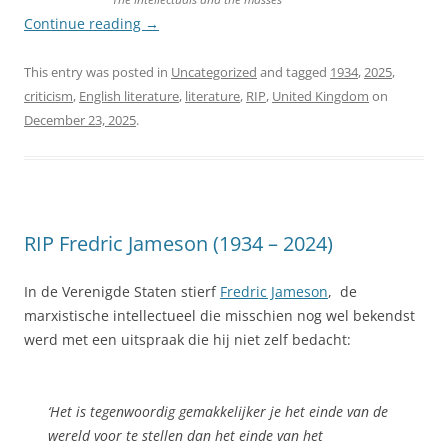
Continue reading
→
This entry was posted in
Uncategorized
and tagged
1934
,
2025
,
criticism
,
English literature
,
literature
,
RIP
,
United Kingdom
on
December 23, 2025
.
RIP Fredric Jameson (1934 – 2024)
In de Verenigde Staten stierf
Fredric Jameson
, de
marxistische intellectueel die misschien nog wel bekendst
werd met een uitspraak die hij niet zelf bedacht:
‘Het is tegenwoordig gemakkelijker je het einde van de
wereld voor te stellen dan het einde van het