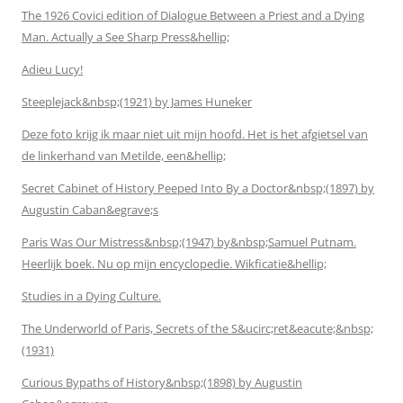
The 1926 Covici edition of Dialogue Between a Priest and a Dying
Man. Actually a See Sharp Press&hellip;
Adieu Lucy!
Steeplejack&nbsp;(1921) by James Huneker
Deze foto krijg ik maar niet uit mijn hoofd. Het is het afgietsel van
de linkerhand van Metilde, een&hellip;
Secret Cabinet of History Peeped Into By a Doctor&nbsp;(1897) by
Augustin Caban&egrave;s
Paris Was Our Mistress&nbsp;(1947) by&nbsp;Samuel Putnam.
Heerlijk boek. Nu op mijn encyclopedie. Wikficatie&hellip;
Studies in a Dying Culture.
The Underworld of Paris, Secrets of the S&ucirc;ret&eacute;&nbsp;
(1931)
Curious Bypaths of History&nbsp;(1898) by Augustin