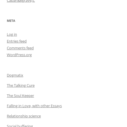
Caban&egrave;s.
META
Log in
Entries feed
Comments feed
WordPress.org
Dogmatix
The Talking Cure
The Soul Keeper
Falling in Love, with other Essays
Relationship science
Social buffering