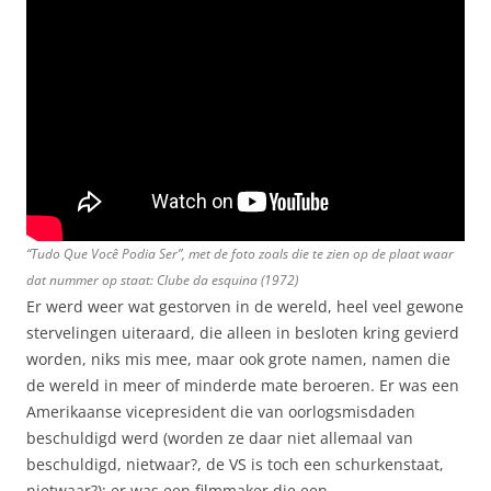
“Tudo Que Você Podia Ser”, met de foto zoals die te zien op de plaat waar
dat nummer op staat: Clube da esquina (1972)
Er werd weer wat gestorven in de wereld, heel veel gewone
stervelingen uiteraard, die alleen in besloten kring gevierd
worden, niks mis mee, maar ook grote namen, namen die
de wereld in meer of minderde mate beroeren. Er was een
Amerikaanse vicepresident die van oorlogsmisdaden
beschuldigd werd (worden ze daar niet allemaal van
beschuldigd, nietwaar?, de VS is toch een schurkenstaat,
nietwaar?); er was een filmmaker die een