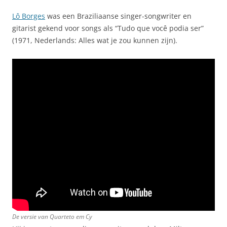
Lô Borges
was een Braziliaanse singer-songwriter en
gitarist gekend voor songs als “Tudo que você podia ser”
(1971, Nederlands: Alles wat je zou kunnen zijn).
De versie van Quarteto em Cy