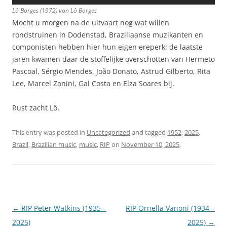
Lô Borges (1972) van Lô Borges
Mocht u morgen na de uitvaart nog wat willen
rondstruinen in Dodenstad, Braziliaanse muzikanten en
componisten hebben hier hun eigen ereperk: de laatste
jaren kwamen daar de stoffelijke overschotten van Hermeto
Pascoal, Sérgio Mendes, João Donato, Astrud Gilberto, Rita
Lee, Marcel Zanini, Gal Costa en Elza Soares bij.
Rust zacht Lô.
This entry was posted in
Uncategorized
and tagged
1952
,
2025
,
Brazil
,
Brazilian music
,
music
,
RIP
on
November 10, 2025
.
Post
←
RIP Peter Watkins (1935 –
RIP Ornella Vanoni (1934 –
navigation
2025)
2025)
→