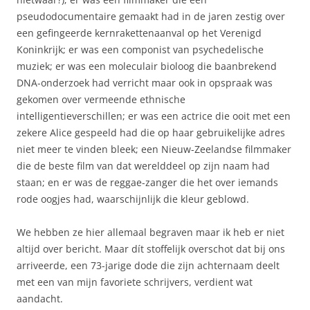
pseudodocumentaire gemaakt had in de jaren zestig over
een gefingeerde kernrakettenaanval op het Verenigd
Koninkrijk; er was een componist van psychedelische
muziek; er was een moleculair bioloog die baanbrekend
DNA-onderzoek had verricht maar ook in opspraak was
gekomen over vermeende ethnische
intelligentieverschillen; er was een actrice die ooit met een
zekere Alice gespeeld had die op haar gebruikelijke adres
niet meer te vinden bleek; een Nieuw-Zeelandse filmmaker
die de beste film van dat werelddeel op zijn naam had
staan; en er was de reggae-zanger die het over iemands
rode oogjes had, waarschijnlijk die kleur geblowd.
We hebben ze hier allemaal begraven maar ik heb er niet
altijd over bericht. Maar dít stoffelijk overschot dat bij ons
arriveerde, een 73-jarige dode die zijn achternaam deelt
met een van mijn favoriete schrijvers, verdient wat
aandacht.