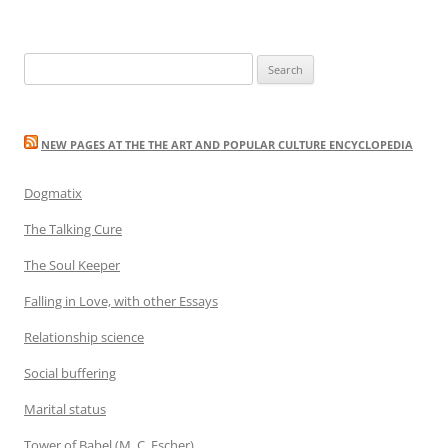
Search
for:
NEW PAGES AT THE THE ART AND POPULAR CULTURE ENCYCLOPEDIA
Dogmatix
The Talking Cure
The Soul Keeper
Falling in Love, with other Essays
Relationship science
Social buffering
Marital status
Tower of Babel (M. C. Escher)