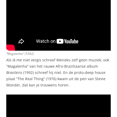
“Magalenha” (1992)
Als ik me niet vergis schreef Mendes zelf geen muziek, ook
“Magalenha” van het rauwe Afro-Braziliaanse album
Brasileiro
(1992) schreef hij niet. En de proto-deep house
plaat “The Real Thing” (1976) kwam uit de pen van Stevie
Wonder, dat kan je trouwens horen.