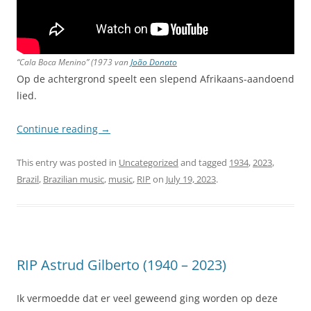
“Cala Boca Menino” (1973 van
João Donato
Op de achtergrond speelt een slepend Afrikaans-aandoend
lied.
Continue reading
→
This entry was posted in
Uncategorized
and tagged
1934
,
2023
,
Brazil
,
Brazilian music
,
music
,
RIP
on
July 19, 2023
.
RIP Astrud Gilberto (1940 – 2023)
Ik vermoedde dat er veel geweend ging worden op deze