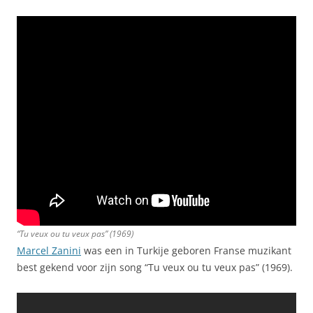
“Tu veux ou tu veux pas” (1969)
Marcel Zanini
was een in Turkije geboren Franse muzikant
best gekend voor zijn song “Tu veux ou tu veux pas” (1969).