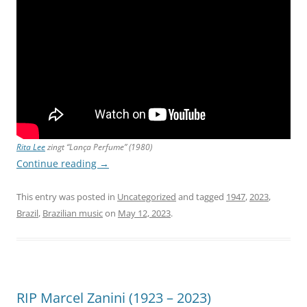
Rita Lee
zingt “Lança Perfume” (1980)
Continue reading
→
This entry was posted in
Uncategorized
and tagged
1947
,
2023
,
Brazil
,
Brazilian music
on
May 12, 2023
.
RIP Marcel Zanini (1923 – 2023)