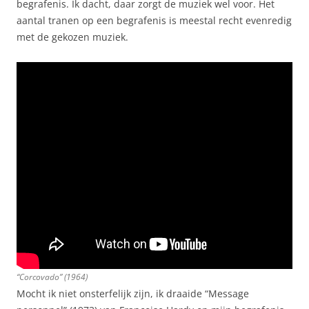
begrafenis. Ik dacht, daar zorgt de muziek wel voor. Het
aantal tranen op een begrafenis is meestal recht evenredig
met de gekozen muziek.
“Corcovado” (1964)
Mocht ik niet onsterfelijk zijn, ik draaide “Message