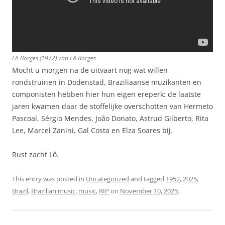
Lô Borges (1972) van Lô Borges
Mocht u morgen na de uitvaart nog wat willen
rondstruinen in Dodenstad, Braziliaanse muzikanten en
componisten hebben hier hun eigen ereperk: de laatste
jaren kwamen daar de stoffelijke overschotten van Hermeto
Pascoal, Sérgio Mendes, João Donato, Astrud Gilberto, Rita
Lee, Marcel Zanini, Gal Costa en Elza Soares bij.
Rust zacht Lô.
This entry was posted in
Uncategorized
and tagged
1952
,
2025
,
Brazil
,
Brazilian music
,
music
,
RIP
on
November 10, 2025
.