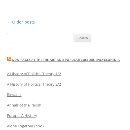
Post
←
Older posts
navigation
Search
for:
NEW PAGES AT THE THE ART AND POPULAR CULTURE ENCYCLOPEDIA
A History of Political Theory 1/2
A History of Political Theory 2/2
Rievaulx
Annals of the Parish
Europe: A History
Alone Together (book)