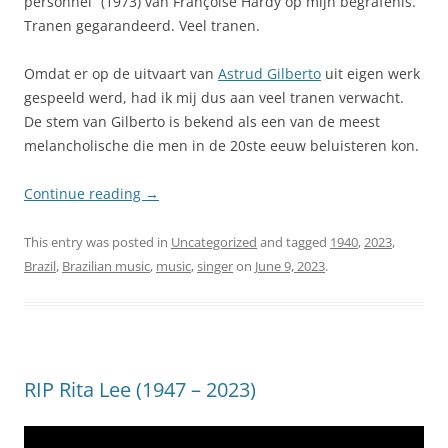
personnel” (1973) van Françoise Hardy op mijn begrafenis.
Tranen gegarandeerd. Veel tranen.
Omdat er op de uitvaart van
Astrud Gilberto
uit eigen werk
gespeeld werd, had ik mij dus aan veel tranen verwacht.
De stem van Gilberto is bekend als een van de meest
melancholische die men in de 20ste eeuw beluisteren kon.
Continue reading
→
This entry was posted in
Uncategorized
and tagged
1940
,
2023
,
Brazil
,
Brazilian music
,
music
,
singer
on
June 9, 2023
.
RIP Rita Lee (1947 – 2023)