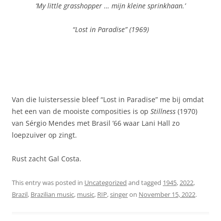
‘My little grasshopper … mijn kleine sprinkhaan.’
“Lost in Paradise” (1969)
Van die luistersessie bleef “Lost in Paradise” me bij omdat
het een van de mooiste composities is op
Stillness
(1970)
van Sérgio Mendes met Brasil ’66 waar Lani Hall zo
loepzuiver op zingt.
Rust zacht Gal Costa.
This entry was posted in
Uncategorized
and tagged
1945
,
2022
,
Brazil
,
Brazilian music
,
music
,
RIP
,
singer
on
November 15, 2022
.