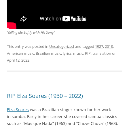
“Killing Me Softly with His Song”
This entry was posted in
Uncategorized
and tagged
1927
,
2018
,
American music
,
Brazilian music
,
lyrics
,
music
,
RIP
,
translation
on
April 12, 2022
.
RIP Elza Soares (1930 – 2022)
Elza Soares
was a Brazilian singer known for her work
in samba. Early in her career she covered samba classics
such as “Mas que Nada” (1963) and “Chove Chuva” (1963).