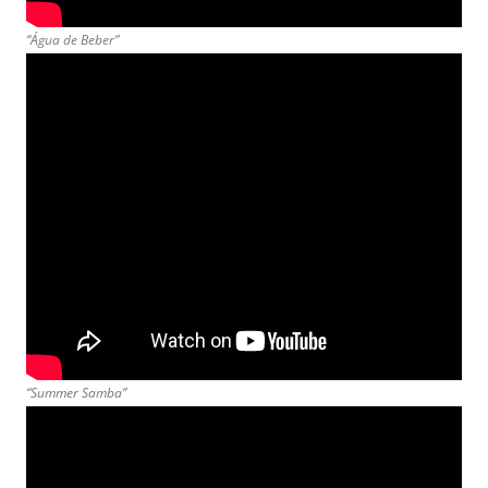
“Água de Beber”
“Summer Samba”