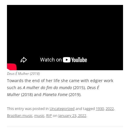
Deus É Mulher
(2018)
Towards the end of her life she came with edgier work
such as
A mulher do fim do mundo
(2015),
Deus É
Mulher
(2018) and
Planeta Fome
(2019).
This entry was posted in
Uncategorized
and tagged
1930
,
2022
,
Brazilian music
,
music
,
RIP
on
January 23, 2022
.