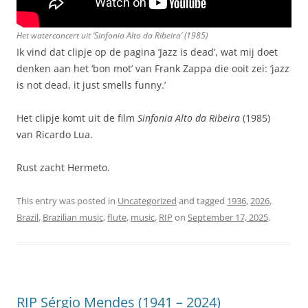
Het waterconcert uit ‘
Sinfonia Alto da Ribeira’
(1985)
Ik vind dat clipje op de pagina ‘Jazz is dead’, wat mij doet
denken aan het ‘bon mot’ van Frank Zappa die ooit zei: ‘jazz
is not dead, it just smells funny.’
Het clipje komt uit de film
Sinfonia Alto da Ribeira
(1985)
van Ricardo Lua.
Rust zacht Hermeto.
This entry was posted in
Uncategorized
and tagged
1936
,
2026
,
Brazil
,
Brazilian music
,
flute
,
music
,
RIP
on
September 17, 2025
.
RIP Sérgio Mendes (1941 – 2024)