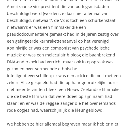
Amerikaanse vicepresident die van oorlogsmisdaden
beschuldigd werd (worden ze daar niet allemaal van
beschuldigd, nietwaar?, de VS is toch een schurkenstaat,
nietwaar?); er was een filmmaker die een
pseudodocumentaire gemaakt had in de jaren zestig over
een gefingeerde kernrakettenaanval op het Verenigd
Koninkrijk; er was een componist van psychedelische
muziek; er was een moleculair bioloog die baanbrekend
DNA-onderzoek had verricht maar ook in opspraak was
gekomen over vermeende ethnische
intelligentieverschillen; er was een actrice die ooit met een
zekere Alice gespeeld had die op haar gebruikelijke adres
niet meer te vinden bleek; een Nieuw-Zeelandse filmmaker
die de beste film van dat werelddeel op zijn naam had
staan; en er was de reggae-zanger die het over iemands
rode oogjes had, waarschijnlijk die kleur geblowd.
We hebben ze hier allemaal begraven maar ik heb er niet