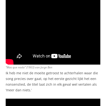
“Mas que nada” (1963) van Jorge Ben
Ik heb me niet de moeite getroost te achterhalen waar die
song precies over gaat, op het eerste gezicht lijkt het een
nonsenslied, de titel laat zich in elk geval wel vertalen als
‘meer dan niets.’