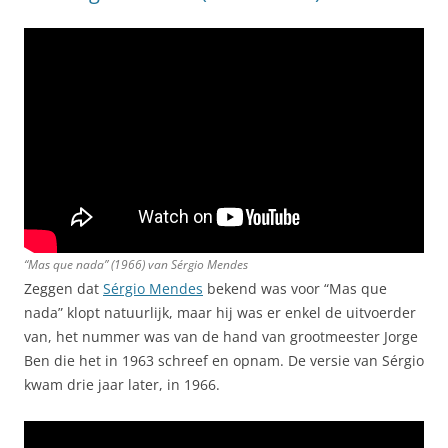
“Mas que nada” (1966) van Sérgio Mendes
Zeggen dat
Sérgio Mendes
bekend was voor “Mas que
nada” klopt natuurlijk, maar hij was er enkel de uitvoerder
van, het nummer was van de hand van grootmeester Jorge
Ben die het in 1963 schreef en opnam. De versie van Sérgio
kwam drie jaar later, in 1966.