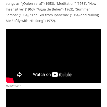
songs as “¿Quién será?” (1953), “Meditation” (1961), “How
Insensitive” (1963), “Água de Beber” (1963), “Summer
Samba” (1964), “The Girl from Ipanema” (1964) and “Killing
Me Softly with His Song” (1972).
Meditation”