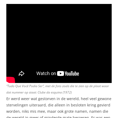
“Tudo Que Você Podia Ser”, met de foto zoals die te zien op de plaat waar
dat nummer op staat: Clube da esquina (1972)
Er werd weer wat gestorven in de wereld, heel veel gewone
stervelingen uiteraard, die alleen in besloten kring gevierd
worden, niks mis mee, maar ook grote namen, namen die
de wereld in meer of minderde mate beroeren. Er was een