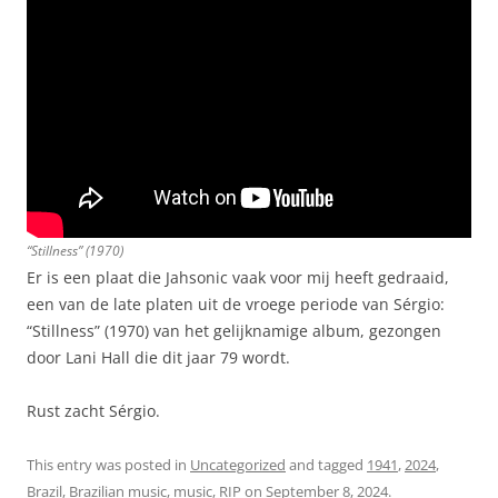
“Stillness” (1970)
Er is een plaat die Jahsonic vaak voor mij heeft gedraaid,
een van de late platen uit de vroege periode van Sérgio:
“Stillness” (1970) van het gelijknamige album, gezongen
door Lani Hall die dit jaar 79 wordt.
Rust zacht Sérgio.
This entry was posted in
Uncategorized
and tagged
1941
,
2024
,
Brazil
,
Brazilian music
,
music
,
RIP
on
September 8, 2024
.