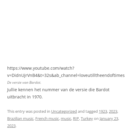
https://www.youtube.com/watch?
v=DidnUjrVnB4&t=32s&ab_channel=loveutilltheendoftimes
De versie van Bardot.
Jullie kennen het nummer van de versie die Bardot
uitbracht in 1970.
This entry was posted in
Uncategorized
and tagged
1923
,
2023
,
Brazilian music
,
French music
,
music
,
RIP
,
Turkey
on
January 23,
2023
.