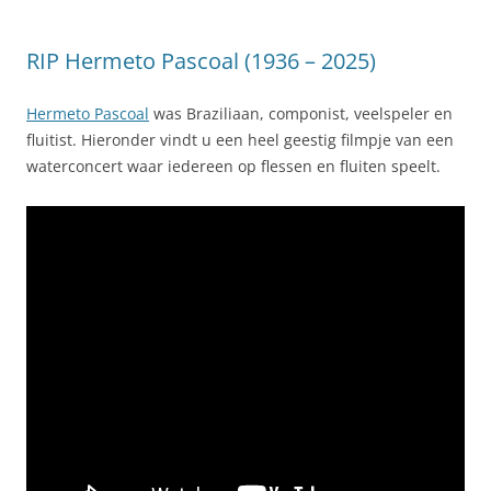
RIP Hermeto Pascoal (1936 – 2025)
Hermeto Pascoal
was Braziliaan, componist, veelspeler en
fluitist. Hieronder vindt u een heel geestig filmpje van een
waterconcert waar iedereen op flessen en fluiten speelt.