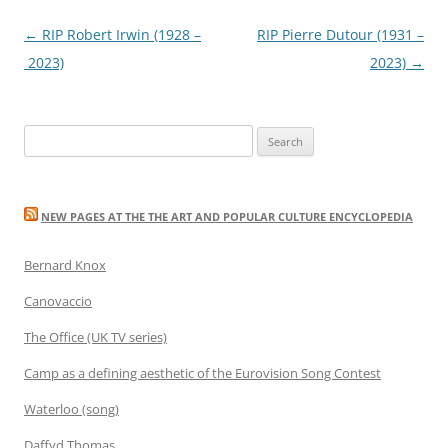
Post
←
RIP Robert Irwin (1928 –
RIP Pierre Dutour (1931 –
navigation
2023)
2023)
→
Search
for:
NEW PAGES AT THE THE ART AND POPULAR CULTURE ENCYCLOPEDIA
Bernard Knox
Canovaccio
The Office (UK TV series)
Camp as a defining aesthetic of the Eurovision Song Contest
Waterloo (song)
Daffyd Thomas