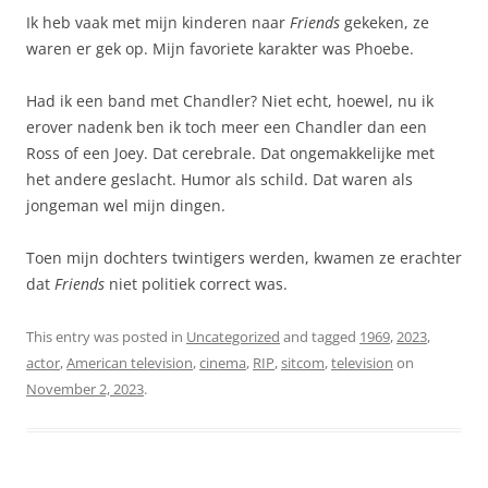
Ik heb vaak met mijn kinderen naar
Friends
gekeken, ze
waren er gek op. Mijn favoriete karakter was Phoebe.
Had ik een band met Chandler? Niet echt, hoewel, nu ik
erover nadenk ben ik toch meer een Chandler dan een
Ross of een Joey. Dat cerebrale. Dat ongemakkelijke met
het andere geslacht. Humor als schild. Dat waren als
jongeman wel mijn dingen.
Toen mijn dochters twintigers werden, kwamen ze erachter
dat
Friends
niet politiek correct was.
This entry was posted in
Uncategorized
and tagged
1969
,
2023
,
actor
,
American television
,
cinema
,
RIP
,
sitcom
,
television
on
November 2, 2023
.