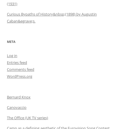
(1931)
Curious Bypaths of History&nbsp;(1898) by Augustin
Caban&egrave;s.
META
Log in
Entries feed
Comments feed
WordPress.org
Bernard Knox
Canovaccio
The Office (UK TV series)
Camp as a defining aesthetic of the Eurovision Song Contest