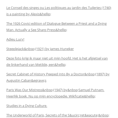
Le Conseil des singes ou Les politiques au jardin des Tuileries (1740)
is a painting by Alexis&hellip;
The 1926 Covici edition of Dialogue Between a Priest and a Dying
Man. Actually a See Sharp Press&hellip;
Adieu Lucy!
Steeplejack&nbsp;(1921) by James Huneker
Deze foto krijg ik maar niet uit mijn hoofd. Het is het afgietsel van
de linkerhand van Metilde, een&hellip;
Secret Cabinet of History Peeped Into By a Doctor&nbsp;(1897) by
Augustin Caban&egrave;s
Paris Was Our Mistress&nbsp;(1947) by&nbsp;Samuel Putnam.
Heerlijk boek. Nu op mijn encyclopedie. Wikficatie&hellip;
Studies in a Dying Culture.
The Underworld of Paris, Secrets of the S&ucirc;ret&eacute;&nbsp;