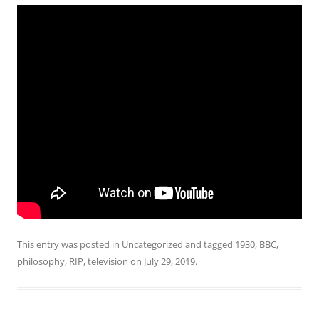
This entry was posted in
Uncategorized
and tagged
1930
,
BBC
,
philosophy
,
RIP
,
television
on
July 29, 2019
.