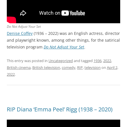
Do Not Adjust Your Set
Denise Coffey
(1936 – 2022) was an English actress, director
and playwright known, among other things, for the satirical
television program
Do Not Adjust Your Set
.
This entry was posted in
Uncategorized
and tagged
1936
,
2022
,
British cinema
,
British television
,
comedy
,
RIP
,
television
on
April 2,
2022
.
RIP Diana ‘Emma Peel’ Rigg (1938 – 2020)