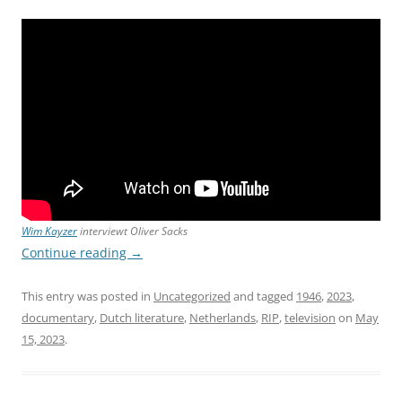
Wim Kayzer
interviewt Oliver Sacks
Continue reading
→
This entry was posted in
Uncategorized
and tagged
1946
,
2023
,
documentary
,
Dutch literature
,
Netherlands
,
RIP
,
television
on
May
15, 2023
.