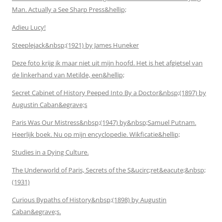
Man. Actually a See Sharp Press&hellip;
Adieu Lucy!
Steeplejack&nbsp;(1921) by James Huneker
Deze foto krijg ik maar niet uit mijn hoofd. Het is het afgietsel van
de linkerhand van Metilde, een&hellip;
Secret Cabinet of History Peeped Into By a Doctor&nbsp;(1897) by
Augustin Caban&egrave;s
Paris Was Our Mistress&nbsp;(1947) by&nbsp;Samuel Putnam.
Heerlijk boek. Nu op mijn encyclopedie. Wikficatie&hellip;
Studies in a Dying Culture.
The Underworld of Paris, Secrets of the S&ucirc;ret&eacute;&nbsp;
(1931)
Curious Bypaths of History&nbsp;(1898) by Augustin
Caban&egrave;s.