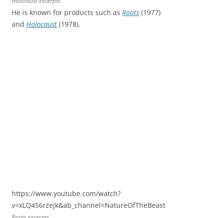
Holocaust
excerpts
He is known for products such as
Roots
(1977)
and
Holocaust
(1978).
https://www.youtube.com/watch?
v=xLQ456rzejk&ab_channel=NatureOfTheBeast
Roots excerpts