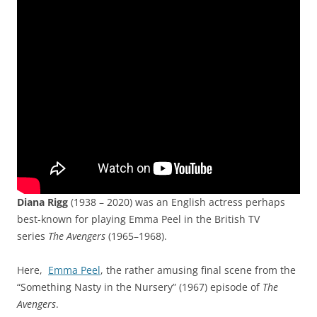
Diana Rigg
(1938 – 2020) was an English actress perhaps
best-known for playing Emma Peel in the British TV
series
The Avengers
(1965–1968).
Here,
Emma Peel
, the rather amusing final scene from the
“Something Nasty in the Nursery” (1967) episode of
The
Avengers
.