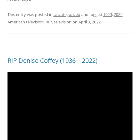
This entry was posted in
Uncategorized
and tagged
1929
,
2022
,
American television
,
RIP
,
television
on
April 3, 2022
.
RIP Denise Coffey (1936 – 2022)