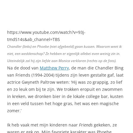
https://www.youtube.com/watch?v=93j-
tmdS14s&ab_channel=TBS
Chandler (links) en Phoebe (niet afgebeeld) gaan kussen. Waarom weet ik
niet, een weddenschap? Ze hebben er eigenlijk allebei even weinig zin in.
Uiteindelijk zal hij zijn liefde aan Monica verklaren (rechts op de foto).
Na de dood van
Matthew Perry
, de man die Chandler Bing
van Friends (1994-2004) tijdens zijn leven gestalte gaf, laat
actrice Gwyneth Paltrow weten: ‘Hij was zo grappig, zo lief
en zo leuk om bij te zijn. We trokken eropuit en zwommen
in kreken, we dronken bier in de lokale college bar, kusten
in een veld tussen het hoge gras, het was een magische
zomer.’
Ik heb vaak met mijn kinderen naar
Friends
gekeken, ze
waren er gek op. Mijn favoriete karakter was Phoebe.