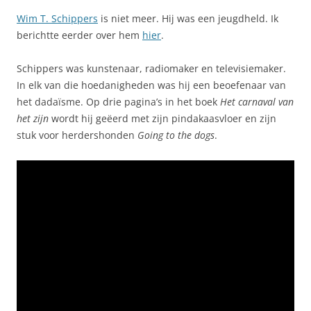
Wim T. Schippers
is niet meer. Hij was een jeugdheld. Ik
berichtte eerder over hem
hier
.
Schippers was kunstenaar, radiomaker en televisiemaker.
In elk van die hoedanigheden was hij een beoefenaar van
het dadaïsme. Op drie pagina’s in het boek
Het carnaval van
het zijn
wordt hij geëerd met zijn pindakaasvloer en zijn
stuk voor herdershonden
Going to the dogs
.