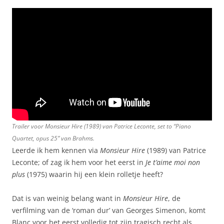
Trailer voor
Monsieur Hire
(1989) van Patrice Leconte, set to “Piano
Quartet, opus 25” van Brahms.
Leerde ik hem kennen via
Monsieur Hire
(1989) van Patrice
Leconte; of zag ik hem voor het eerst in
Je t’aime moi non
plus
(1975) waarin hij een klein rolletje heeft?
Dat is van weinig belang want in
Monsieur Hire
, de
verfilming van de ‘roman dur’ van Georges Simenon, komt
Blanc voor het eerst volledig tot zijn tragisch recht als