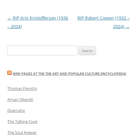
Post
←
RIP Kris Kristofferson (1936
RIP Robert Coover (1932 –
navigation
– 2024)
2024)
→
Search
for:
NEW PAGES AT THE THE ART AND POPULAR CULTURE ENCYCLOPEDIA
Thomas Perotto
Arnan Oberski
Dogmatix
The Talking Cure
The Soul Keeper