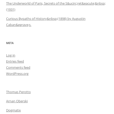
The Underworld of Paris, Secrets of the S&ucirc;ret&eacute;&nbsp;
(1931)
Curious Bypaths of History&nbsp;(1898) by Augustin
Caban&egrave;s.
META
Log in
Entries feed
Comments feed
WordPress.org
Thomas Perotto
Arnan Oberski
Dogmatix