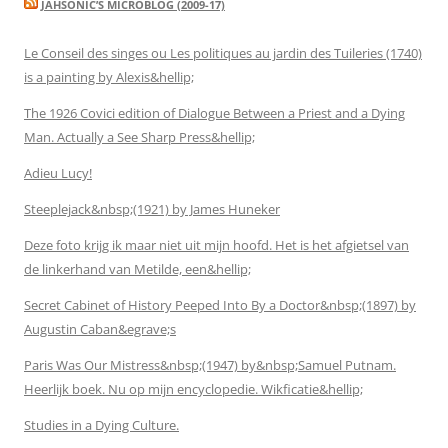
JAHSONIC’S MICROBLOG (2009-17)
Le Conseil des singes ou Les politiques au jardin des Tuileries (1740)
is a painting by Alexis&hellip;
The 1926 Covici edition of Dialogue Between a Priest and a Dying
Man. Actually a See Sharp Press&hellip;
Adieu Lucy!
Steeplejack&nbsp;(1921) by James Huneker
Deze foto krijg ik maar niet uit mijn hoofd. Het is het afgietsel van
de linkerhand van Metilde, een&hellip;
Secret Cabinet of History Peeped Into By a Doctor&nbsp;(1897) by
Augustin Caban&egrave;s
Paris Was Our Mistress&nbsp;(1947) by&nbsp;Samuel Putnam.
Heerlijk boek. Nu op mijn encyclopedie. Wikficatie&hellip;
Studies in a Dying Culture.