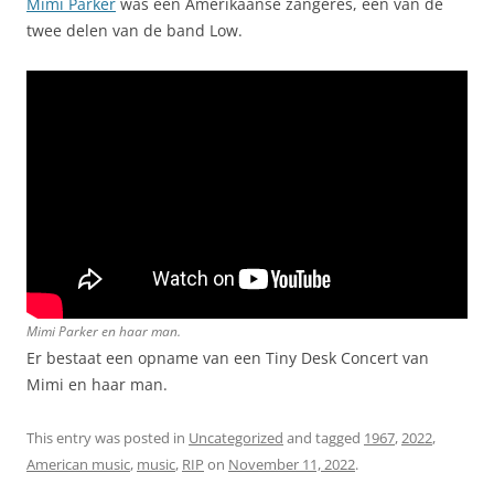
Mimi Parker
was een Amerikaanse zangeres, een van de
twee delen van de band Low.
Mimi Parker en haar man.
Er bestaat een opname van een Tiny Desk Concert van
Mimi en haar man.
This entry was posted in
Uncategorized
and tagged
1967
,
2022
,
American music
,
music
,
RIP
on
November 11, 2022
.