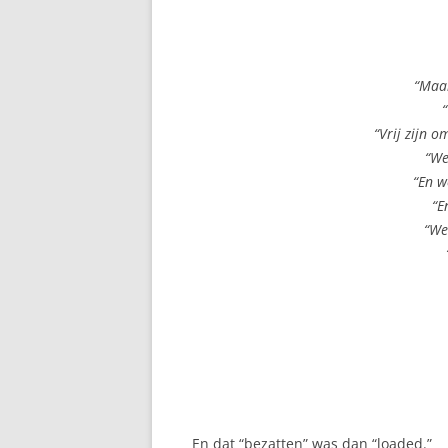
“Maar
“Vrij zijn 
“We
“En w
“E
“We
En dat “bezatten” was dan “loaded.”