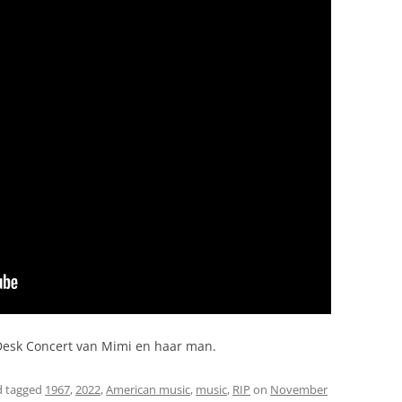
Desk Concert van Mimi en haar man.
 tagged
1967
,
2022
,
American music
,
music
,
RIP
on
November