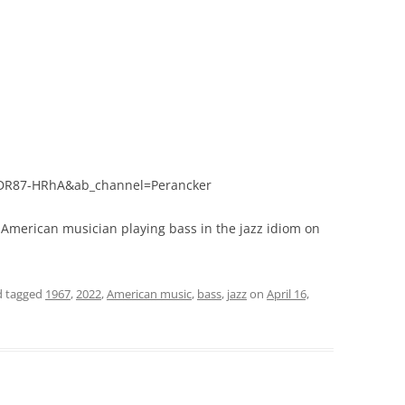
iDR87-HRhA&ab_channel=Perancker
 American musician playing bass in the jazz idiom on
 tagged
1967
,
2022
,
American music
,
bass
,
jazz
on
April 16,