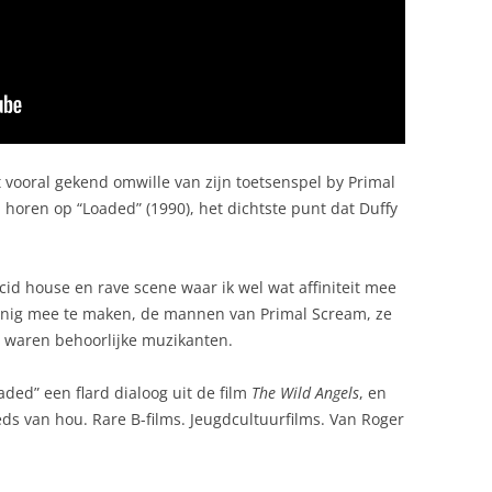
vooral gekend omwille van zijn toetsenspel by Primal
horen op “Loaded” (1990), het dichtste punt dat Duffy
id house en rave scene waar ik wel wat affiniteit mee
inig mee te maken, de mannen van Primal Scream, ze
 waren behoorlijke muzikanten.
ed” een flard dialoog uit de film
The Wild Angels
, en
eds van hou. Rare B-films. Jeugdcultuurfilms. Van Roger