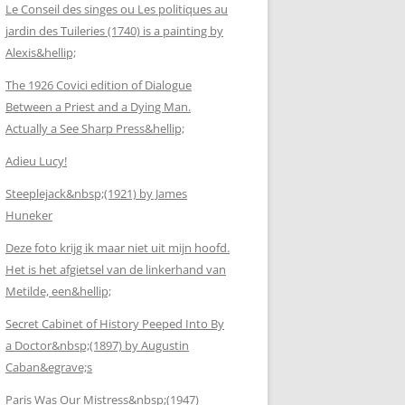
Le Conseil des singes ou Les politiques au
jardin des Tuileries (1740) is a painting by
Alexis&hellip;
The 1926 Covici edition of Dialogue
Between a Priest and a Dying Man.
Actually a See Sharp Press&hellip;
Adieu Lucy!
Steeplejack&nbsp;(1921) by James
Huneker
Deze foto krijg ik maar niet uit mijn hoofd.
Het is het afgietsel van de linkerhand van
Metilde, een&hellip;
Secret Cabinet of History Peeped Into By
a Doctor&nbsp;(1897) by Augustin
Caban&egrave;s
Paris Was Our Mistress&nbsp;(1947)