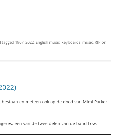
 tagged
1967
,
2022
,
English music
,
keyboards
,
music
,
RIP
on
2022)
t bestaan en meteen ook op de dood van Mimi Parker
geres, een van de twee delen van de band Low.