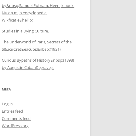
by&nbsp;Samuel Putnam. Heerlijk boek.
Nu op mijn encyclopedie.
Wikficatie&hellip;
Studies in a Dying Culture.
The Underworld of Paris, Secrets of the
S&ucirc;ret&eacute;&nbsp;(1931)
Curious Bypaths of History&nbsp;(1898)
by Augustin Caban&egrave;s.
META
Log in
Entries feed
Comments feed
WordPress.org