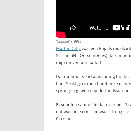
“Loaded” (1990)
Martin Duffy
was een Engels muzikant 
Scream (Nl: Oerschreeuw). Je kan hem 
mijn universum nadert.
Dat nummer vond aansluiting bij de ac
had. Strikt genomen hadden ze er we
sprongen gewoon op de kar. Maar het
Bovendien sampelde dat nummer “Load
dat was het soort film waar ik nog ste
Corman.