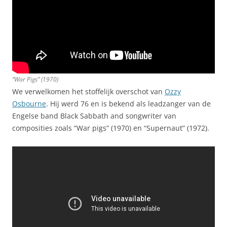
“War Pigs” (1970)
We verwelkomen het stoffelijk overschot van
Ozzy
Osbourne
. Hij werd 76 en is bekend als leadzanger van de
Engelse band Black Sabbath and songwriter van
composities zoals “War pigs” (1970) en “Supernaut” (1972).