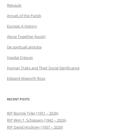
Rievaulx
Annals of the Parish
Europe: A History
Alone Together (book)
De spirituali amicitia
Hasdai Crescas
Human Traits and Their Social Significance
Edward Alsworth Ross
RECENT POSTS
RIP Bonnie Tyler (1951 – 2026)
RIP Wim T. Schippers (1942 – 2026)
RIP David Hockney (1937 – 2026)