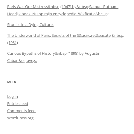
Paris Was Our Mistress&nbsp;(1947) by&nbsp;Samuel Putnam.
Heerlijk boek. Nu op mijn encyclopedie. Wikficatie&hellip;
Studies in a Dying Culture.
The Underworld of Paris, Secrets of the S&ucirc;ret&eacute;&nbsp;
(1931)
Curious Bypaths of History&nbsp;(1898) by Augustin
Caban&egrave;s.
META
Log in
Entries feed
Comments feed
WordPress.org