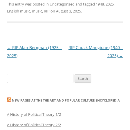
This entry was posted in
Uncategorized
and tagged
1948
,
2025
,
English music
,
music
,
RIP
on
August 3, 2025
.
Post
←
RIP Alan Bergman (1925 –
RIP Chuck Mangione (1940 –
navigation
2025)
2025)
→
Search
for:
NEW PAGES AT THE THE ART AND POPULAR CULTURE ENCYCLOPEDIA
A History of Political Theory 1/2
A History of Political Theory 2/2