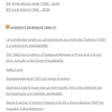
RIP James Blood Ulmer (1940 – 2026)
RIP Carlo Petrini (1949 – 2026)
JAHSONIC’S MICROBLOG (2009-17)
Le Conseil des singes ou Les politiques au jardin des Tuileries (1740)
is a painting by Alexis&hellip;
The 1926 Covici edition of Dialogue Between a Priest and a Dying
Man. Actually a See Sharp Press&hellip;
Adieu Lucy!
Steeplejack&nbsp;(1921) by James Huneker
Deze foto krijg ik maar niet uit mijn hoofd. Het is het afgietsel van
de linkerhand van Metilde, een&hellip;
Secret Cabinet of History Peeped Into By a Doctor&nbsp;(1897) by
Augustin Caban&egrave;s