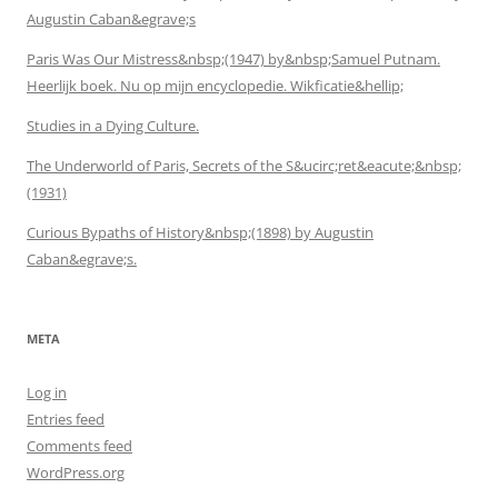
Augustin Caban&egrave;s
Paris Was Our Mistress&nbsp;(1947) by&nbsp;Samuel Putnam.
Heerlijk boek. Nu op mijn encyclopedie. Wikficatie&hellip;
Studies in a Dying Culture.
The Underworld of Paris, Secrets of the S&ucirc;ret&eacute;&nbsp;
(1931)
Curious Bypaths of History&nbsp;(1898) by Augustin
Caban&egrave;s.
META
Log in
Entries feed
Comments feed
WordPress.org