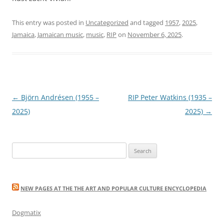
This entry was posted in
Uncategorized
and tagged
1957
,
2025
,
Jamaica
,
Jamaican music
,
music
,
RIP
on
November 6, 2025
.
Post
←
Björn Andrésen (1955 –
RIP Peter Watkins (1935 –
navigation
2025)
2025)
→
Search
for:
NEW PAGES AT THE THE ART AND POPULAR CULTURE ENCYCLOPEDIA
Dogmatix