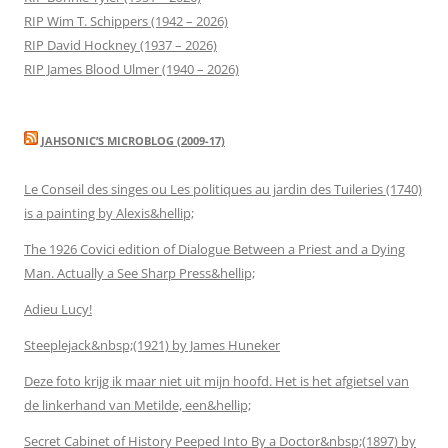
RIP Wim T. Schippers (1942 – 2026)
RIP David Hockney (1937 – 2026)
RIP James Blood Ulmer (1940 – 2026)
JAHSONIC’S MICROBLOG (2009-17)
Le Conseil des singes ou Les politiques au jardin des Tuileries (1740)
is a painting by Alexis&hellip;
The 1926 Covici edition of Dialogue Between a Priest and a Dying
Man. Actually a See Sharp Press&hellip;
Adieu Lucy!
Steeplejack&nbsp;(1921) by James Huneker
Deze foto krijg ik maar niet uit mijn hoofd. Het is het afgietsel van
de linkerhand van Metilde, een&hellip;
Secret Cabinet of History Peeped Into By a Doctor&nbsp;(1897) by