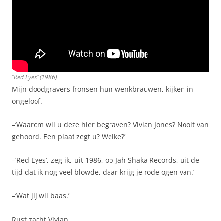
“Red Eyes” (1986)
Mijn doodgravers fronsen hun wenkbrauwen, kijken in
ongeloof.
–‘Waarom wil u deze hier begraven? Vivian Jones? Nooit van
gehoord. Een plaat zegt u? Welke?’
–‘Red Eyes’, zeg ik, ‘uit 1986, op Jah Shaka Records, uit de
tijd dat ik nog veel blowde, daar krijg je rode ogen van.’
–‘Wat jij wil baas.’
Rust zacht Vivian.