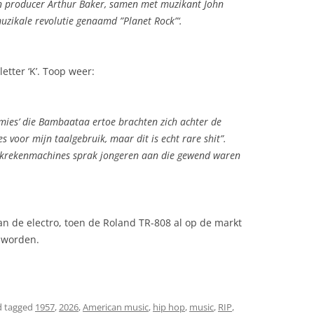
n producer Arthur Baker, samen met muzikant John
uzikale revolutie genaamd ”Planet Rock”‘.
etter ‘K’. Toop weer:
ies’ die Bambaataa ertoe brachten zich achter de
s voor mijn taalgebruik, maar dit is echt rare shit”.
akrekenmachines sprak jongeren aan die gewend waren
van de electro, toen de Roland TR-808 al op de markt
 worden.
 tagged
1957
,
2026
,
American music
,
hip hop
,
music
,
RIP
,