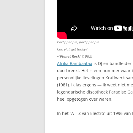
Party people, party people
Can y’all get funky?
–“
Planet Rock
” (1982)
Afrika Bambaataa
is DJ en bandleider 
doorbreekt. Het is een nummer waar ik
persoonlijke lievelingen Kraftwerk sa
(1981). Ik las ergens — ik weet niet m
legendarische discotheek Paradise G
heel opgetogen over waren.
In het “A – Z van Electro” uit 1996 van