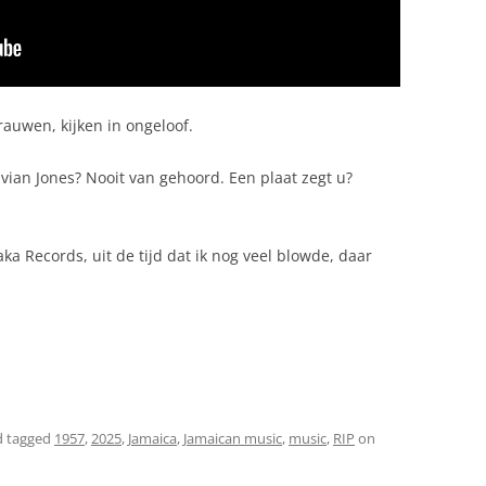
auwen, kijken in ongeloof.
vian Jones? Nooit van gehoord. Een plaat zegt u?
haka Records, uit de tijd dat ik nog veel blowde, daar
 tagged
1957
,
2025
,
Jamaica
,
Jamaican music
,
music
,
RIP
on