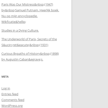
Paris Was Our Mistress&nbsp;(1947)
by&nbsp;Samuel Putnam. Heerlijk boek.
Nu op mijn encyclopedie.
Wikficatie&hellip;
Studies in a Dying Culture.
The Underworld of Paris, Secrets of the
S&ucirc;ret&eacute;&nbsp;(1931)
Curious Bypaths of History&nbsp;(1898)
by Augustin Caban&egrave;s.
META
Log in
Entries feed
Comments feed
WordPress.org