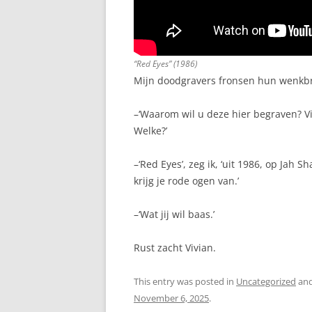
“Red Eyes” (1986)
Mijn doodgravers fronsen hun wenkbr
–‘Waarom wil u deze hier begraven? Vi
Welke?’
–‘Red Eyes’, zeg ik, ‘uit 1986, op Jah S
krijg je rode ogen van.’
–‘Wat jij wil baas.’
Rust zacht Vivian.
This entry was posted in
Uncategorized
and
November 6, 2025
.