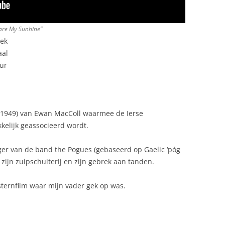
 are My Sunhine”
iek
aal
uur
” (1949) van Ewan MacColl waarmee de Ierse
elijk geassocieerd wordt.
er van de band the Pogues (gebaseerd op Gaelic ‘póg
, zijn zuipschuiterij en zijn gebrek aan tanden.
sternfilm waar mijn vader gek op was.