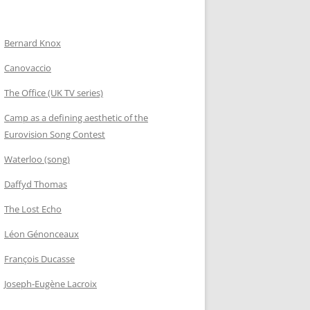
Bernard Knox
Canovaccio
The Office (UK TV series)
Camp as a defining aesthetic of the
Eurovision Song Contest
Waterloo (song)
Daffyd Thomas
The Lost Echo
Léon Génonceaux
François Ducasse
Joseph-Eugène Lacroix