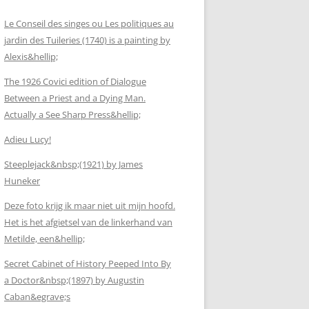
Le Conseil des singes ou Les politiques au
jardin des Tuileries (1740) is a painting by
Alexis&hellip;
The 1926 Covici edition of Dialogue
Between a Priest and a Dying Man.
Actually a See Sharp Press&hellip;
Adieu Lucy!
Steeplejack&nbsp;(1921) by James
Huneker
Deze foto krijg ik maar niet uit mijn hoofd.
Het is het afgietsel van de linkerhand van
Metilde, een&hellip;
Secret Cabinet of History Peeped Into By
a Doctor&nbsp;(1897) by Augustin
Caban&egrave;s