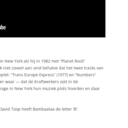
in New York als hij in 1982 met “Planet Rock”
 niet zoveel aan vind behalve dat het twee tracks van
mplet: “Trans Europe Express” (1977) en “Numbers”
eer waar — dat de Kraftwerkers ooit in de
arage in New York hun muziek plots hoorden en daar
 David Toop heeft Bambaataa de letter ‘B’: