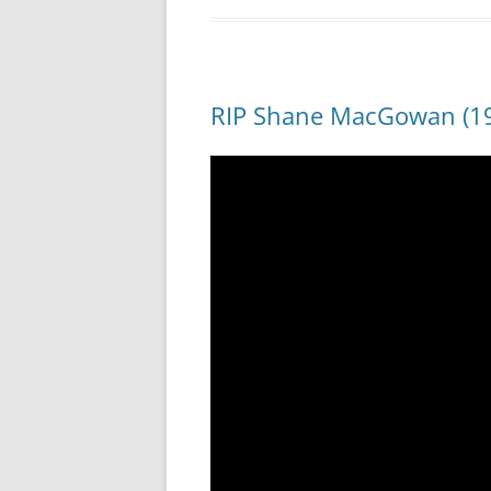
RIP Shane MacGowan (19