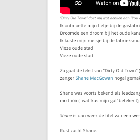
“Dirty Old Town” doet mij wat denken aan “You
Ik ontmoette mijn liefje bij de gasfabr
Droomde een droom bij het oude kan
Ik kuste mijn meisje bij de fabrieksm
Vieze oude stad
Vieze oude stad
Zo gaat de tekst van “Dirty Old Town
zanger
Shane MacGowan
nogal gemakk
Shane was voorts bekend als leadzang
mo thóin’, wat ‘kus mijn gat’ betekent)
Shane
is dan weer de titel van een we
Rust zacht Shane.