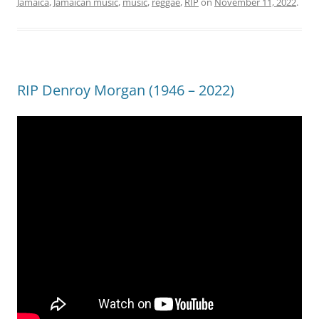
Jamaica
,
Jamaican music
,
music
,
reggae
,
RIP
on
November 11, 2022
.
RIP Denroy Morgan (1946 – 2022)