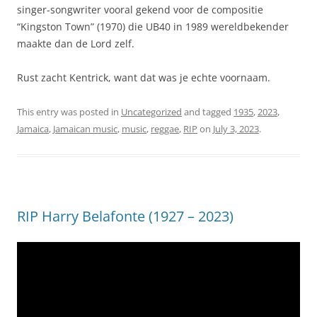
singer-songwriter vooral gekend voor de compositie
“Kingston Town” (1970) die UB40 in 1989 wereldbekender
maakte dan de Lord zelf.
Rust zacht Kentrick, want dat was je echte voornaam.
This entry was posted in
Uncategorized
and tagged
1935
,
2023
,
Jamaica
,
Jamaican music
,
music
,
reggae
,
RIP
on
July 3, 2023
.
RIP Harry Belafonte (1927 – 2023)