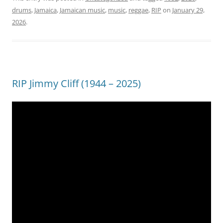
drums
,
Jamaica
,
Jamaican music
,
music
,
reggae
,
RIP
on
January 29,
2026
.
RIP Jimmy Cliff (1944 – 2025)