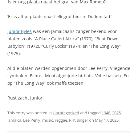
‘Is er nog plaats naast het graf van Max Romeo?’
‘Er is altijd plaats naast elk graf hier in Dodenstad.’
Junior Byles
was een Jamaicaans zanger bekend voor
platen zoals “A Place Called Africa” (1970), “Beat Down
Babylon” (1972), “Curly Locks” (1974) en “The Long Way”
(1975).
Al die platen werden opgenomen door Lee Perry. Vliegende
cymbalen. Echo’s. Mooi afgelijnde hi-hats. Volle bassen. En
op “The Long Way” ook maffe toetsen.
Rust zacht Junior.
This entry was posted in
Uncategorized
and tagged
1948
,
2025
,
Jamaica
,
Lee Perry
,
music
,
reggae
,
RIP
,
singer
on
May 17, 2025
.