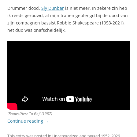
Drummer dood.
Sly Dunbar
is niet meer. In zekere zin heb
ik reeds gerouwd, al mijn tranen geplengd bij de dood van
zijn compagnon bassist Robbie Shakespeare (1953-2021),
het duo was onafscheidelijk.
“Boops (Here To Go)” (1987)
Continue reading
→
This entry was posted in
Uncategorized
and tagged
1952
,
2026
,