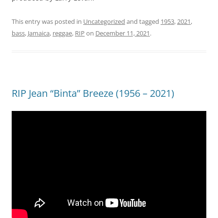
This entry was posted in
Uncategorized
and tagged
1953
,
2021
,
bass
,
Jamaica
,
reggae
,
RIP
on
December 11, 2021
.
RIP Jean “Binta” Breeze (1956 – 2021)