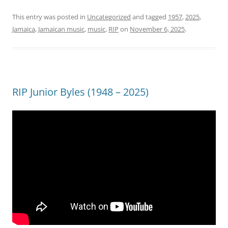
This entry was posted in
Uncategorized
and tagged
1957
,
2025
,
Jamaica
,
Jamaican music
,
music
,
RIP
on
November 6, 2025
.
RIP Junior Byles (1948 – 2025)