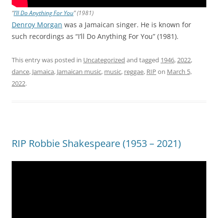
“
I’ll Do Anything For You
” (1981)
Denroy Morgan
was a Jamaican singer. He is known for
such recordings as “I’ll Do Anything For You” (1981).
This entry was posted in
Uncategorized
and tagged
1946
,
2022
,
dance
,
Jamaica
,
Jamaican music
,
music
,
reggae
,
RIP
on
March 5,
2022
.
RIP Robbie Shakespeare (1953 – 2021)