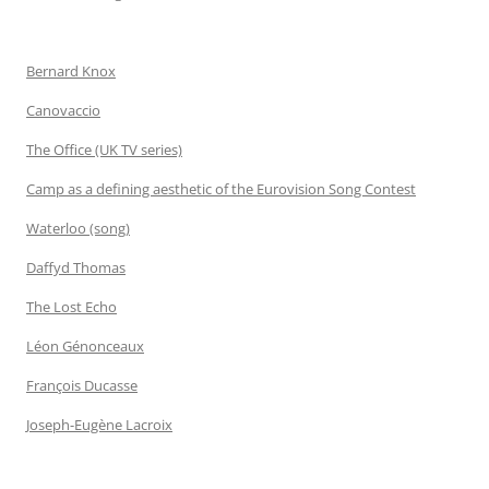
Bernard Knox
Canovaccio
The Office (UK TV series)
Camp as a defining aesthetic of the Eurovision Song Contest
Waterloo (song)
Daffyd Thomas
The Lost Echo
Léon Génonceaux
François Ducasse
Joseph-Eugène Lacroix