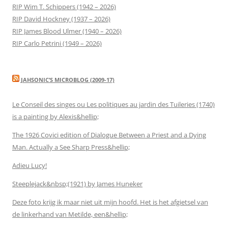
RIP Wim T. Schippers (1942 – 2026)
RIP David Hockney (1937 – 2026)
RIP James Blood Ulmer (1940 – 2026)
RIP Carlo Petrini (1949 – 2026)
JAHSONIC’S MICROBLOG (2009-17)
Le Conseil des singes ou Les politiques au jardin des Tuileries (1740)
is a painting by Alexis&hellip;
The 1926 Covici edition of Dialogue Between a Priest and a Dying
Man. Actually a See Sharp Press&hellip;
Adieu Lucy!
Steeplejack&nbsp;(1921) by James Huneker
Deze foto krijg ik maar niet uit mijn hoofd. Het is het afgietsel van
de linkerhand van Metilde, een&hellip;