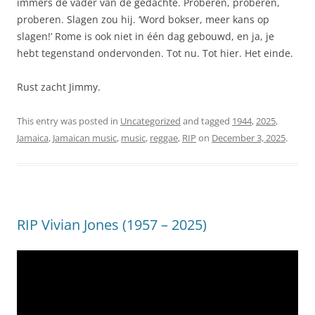
immers de vader van de gedachte. Proberen, proberen,
proberen. Slagen zou hij. ‘Word bokser, meer kans op
slagen!’ Rome is ook niet in één dag gebouwd, en ja, je
hebt tegenstand ondervonden. Tot nu. Tot hier. Het einde.
Rust zacht Jimmy.
This entry was posted in
Uncategorized
and tagged
1944
,
2025
,
Jamaica
,
Jamaican music
,
music
,
reggae
,
RIP
on
December 3, 2025
.
RIP Vivian Jones (1957 – 2025)