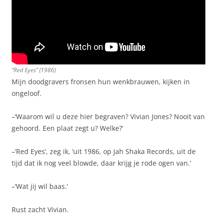
“Red Eyes” (1986)
Mijn doodgravers fronsen hun wenkbrauwen, kijken in
ongeloof.
–‘Waarom wil u deze hier begraven? Vivian Jones? Nooit van
gehoord. Een plaat zegt u? Welke?’
–‘Red Eyes’, zeg ik, ‘uit 1986, op Jah Shaka Records, uit de
tijd dat ik nog veel blowde, daar krijg je rode ogen van.’
–‘Wat jij wil baas.’
Rust zacht Vivian.