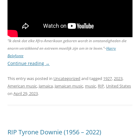
“Ik denk dat elke Afro-Amerikaan geboren wordt in omstandigheden die
enorm verstikkend en extreem moeilijk zijn om in te leven.”–
Harry
Belafonte
Continue reading
→
This entry was posted in
Uncategorized
and tagged
1927
,
2023
,
American music
,
Jamaica
,
Jamaican music
,
music
,
RIP
,
United States
on
April 29, 2023
.
RIP Tyrone Downie (1956 – 2022)