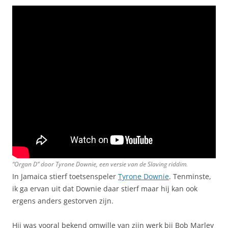
“Organ D” door Tyrone Downie, een versie van de Slaving riddim.
In Jamaica stierf toetsenspeler
Tyrone Downie
. Tenminste,
ik ga ervan uit dat Downie daar stierf maar hij kan ook
ergens anders gestorven zijn.
Hij was vooral bekend omwille van zijn werk bij Bob Marley