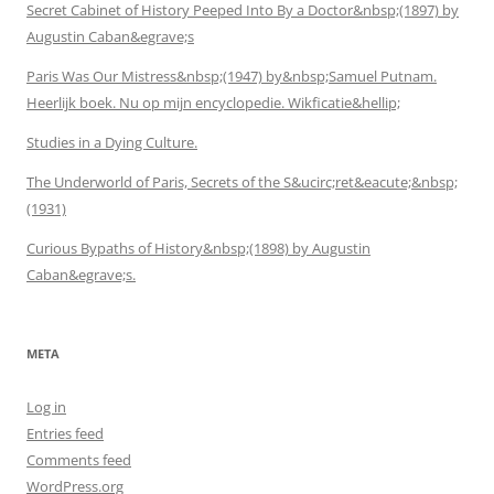
Secret Cabinet of History Peeped Into By a Doctor&nbsp;(1897) by
Augustin Caban&egrave;s
Paris Was Our Mistress&nbsp;(1947) by&nbsp;Samuel Putnam.
Heerlijk boek. Nu op mijn encyclopedie. Wikficatie&hellip;
Studies in a Dying Culture.
The Underworld of Paris, Secrets of the S&ucirc;ret&eacute;&nbsp;
(1931)
Curious Bypaths of History&nbsp;(1898) by Augustin
Caban&egrave;s.
META
Log in
Entries feed
Comments feed
WordPress.org