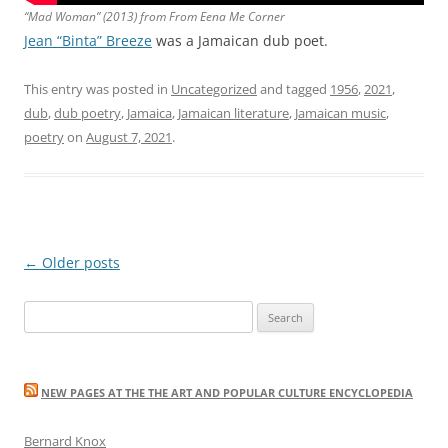
“Mad Woman” (2013) from
From Eena Me Corner
Jean “Binta” Breeze
was a Jamaican dub poet.
This entry was posted in
Uncategorized
and tagged
1956
,
2021
,
dub
,
dub poetry
,
Jamaica
,
Jamaican literature
,
Jamaican music
,
poetry
on
August 7, 2021
.
Post
←
Older posts
navigation
Search
for:
NEW PAGES AT THE THE ART AND POPULAR CULTURE ENCYCLOPEDIA
Bernard Knox