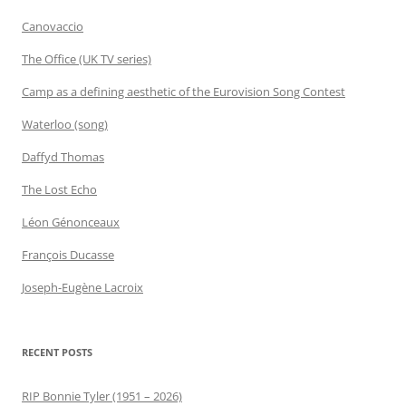
Canovaccio
The Office (UK TV series)
Camp as a defining aesthetic of the Eurovision Song Contest
Waterloo (song)
Daffyd Thomas
The Lost Echo
Léon Génonceaux
François Ducasse
Joseph-Eugène Lacroix
RECENT POSTS
RIP Bonnie Tyler (1951 – 2026)