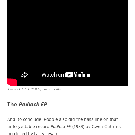
Padlock EP
(1983) by Gwen Guthrie
The
Padlock EP
And, to conclude: Robbie also did the bass line on that
unforgettable record
Padlock EP
(1983) by Gwen Guthrie,
produced by Larry Levan.