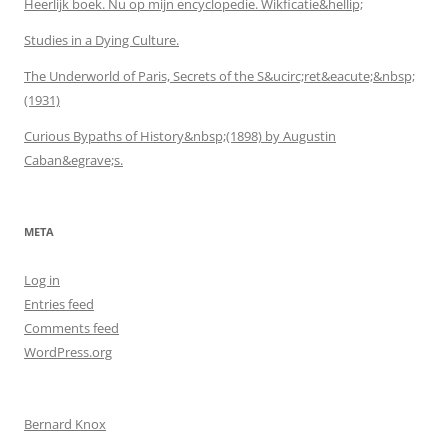
Heerlijk boek. Nu op mijn encyclopedie. Wikficatie&hellip;
Studies in a Dying Culture.
The Underworld of Paris, Secrets of the S&ucirc;ret&eacute;&nbsp;
(1931)
Curious Bypaths of History&nbsp;(1898) by Augustin
Caban&egrave;s.
META
Log in
Entries feed
Comments feed
WordPress.org
Bernard Knox