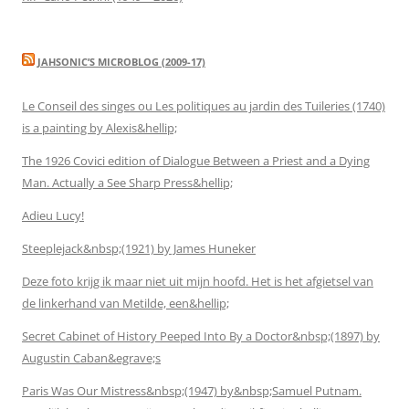
JAHSONIC’S MICROBLOG (2009-17)
Le Conseil des singes ou Les politiques au jardin des Tuileries (1740)
is a painting by Alexis&hellip;
The 1926 Covici edition of Dialogue Between a Priest and a Dying
Man. Actually a See Sharp Press&hellip;
Adieu Lucy!
Steeplejack&nbsp;(1921) by James Huneker
Deze foto krijg ik maar niet uit mijn hoofd. Het is het afgietsel van
de linkerhand van Metilde, een&hellip;
Secret Cabinet of History Peeped Into By a Doctor&nbsp;(1897) by
Augustin Caban&egrave;s
Paris Was Our Mistress&nbsp;(1947) by&nbsp;Samuel Putnam.