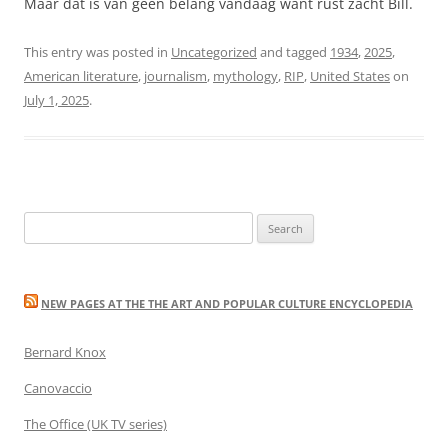
Maar dat is van geen belang vandaag want rust zacht Bill.
This entry was posted in
Uncategorized
and tagged
1934
,
2025
,
American literature
,
journalism
,
mythology
,
RIP
,
United States
on
July 1, 2025
.
Search
for:
NEW PAGES AT THE THE ART AND POPULAR CULTURE ENCYCLOPEDIA
Bernard Knox
Canovaccio
The Office (UK TV series)