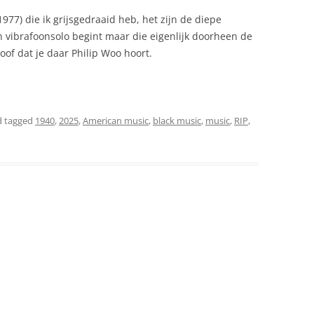
977) die ik grijsgedraaid heb, het zijn de diepe
jn vibrafoonsolo begint maar die eigenlijk doorheen de
loof dat je daar Philip Woo hoort.
 tagged
1940
,
2025
,
American music
,
black music
,
music
,
RIP
,