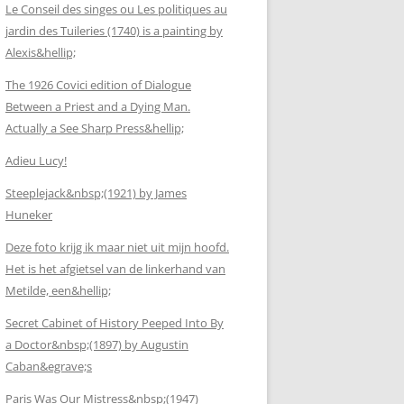
Le Conseil des singes ou Les politiques au
jardin des Tuileries (1740) is a painting by
Alexis&hellip;
The 1926 Covici edition of Dialogue
Between a Priest and a Dying Man.
Actually a See Sharp Press&hellip;
Adieu Lucy!
Steeplejack&nbsp;(1921) by James
Huneker
Deze foto krijg ik maar niet uit mijn hoofd.
Het is het afgietsel van de linkerhand van
Metilde, een&hellip;
Secret Cabinet of History Peeped Into By
a Doctor&nbsp;(1897) by Augustin
Caban&egrave;s
Paris Was Our Mistress&nbsp;(1947)