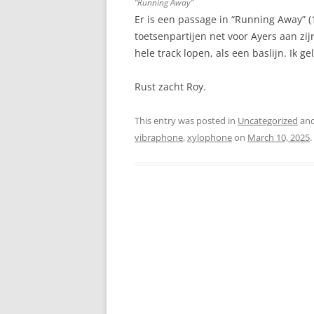
“Running Away”
Er is een passage in “Running Away” (1
toetsenpartijen net voor Ayers aan zi
hele track lopen, als een baslijn. Ik ge
Rust zacht Roy.
This entry was posted in
Uncategorized
and
vibraphone
,
xylophone
on
March 10, 2025
.