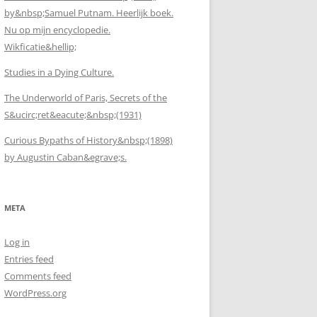
by&nbsp;Samuel Putnam. Heerlijk boek.
Nu op mijn encyclopedie.
Wikficatie&hellip;
Studies in a Dying Culture.
The Underworld of Paris, Secrets of the
S&ucirc;ret&eacute;&nbsp;(1931)
Curious Bypaths of History&nbsp;(1898)
by Augustin Caban&egrave;s.
META
Log in
Entries feed
Comments feed
WordPress.org