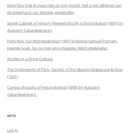
Deze foto krijg ik maar niet uit mijn hoofd. Het is het afgietsel van
de linkerhand van Metilde, een&hellip;
Secret Cabinet of History Peeped Into By a Doctor&nbsp;(1897) by
Augustin Caban&egrave;s
Paris Was Our Mistress&nbsp;(1947) by&nbsp;Samuel Putnam.
Heerlijk boek. Nu op mijn encyclopedie. Wikficatie&hellip;
Studies in a Dying Culture.
The Underworld of Paris, Secrets of the S&ucirc;ret&eacute;&nbsp;
(1931)
Curious Bypaths of History&nbsp;(1898) by Augustin
Caban&egrave;s.
META
Log in