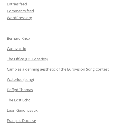
Entries feed
Comments feed
WordPress.org
Bernard Knox
Canovaccio
The Office (UK TV series)
Camp as a defining aesthetic of the Eurovision Song Contest
Waterloo (song)
Daffyd Thomas
The Lost Echo
Léon Génonceaux
François Ducasse