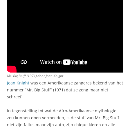
Mr. Big Stuff (1971) door Jean Knight
Jean Knight
was een Amerikaanse zangeres bekend van het
nummer “Mr. Big Stuff” (1971) dat ze zong maar niet
schreef.
In tegenstelling tot wat de Afro-Amerikaanse mythologie
zou kunnen doen vermoeden, is de stuff van Mr. Big Stuff
niet zijn fallus maar zijn auto, zijn chique kleren en alle