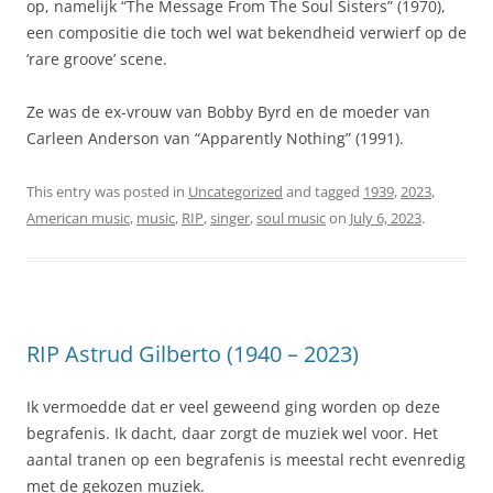
op, namelijk “The Message From The Soul Sisters” (1970),
een compositie die toch wel wat bekendheid verwierf op de
‘rare groove’ scene.
Ze was de ex-vrouw van Bobby Byrd en de moeder van
Carleen Anderson van “Apparently Nothing” (1991).
This entry was posted in
Uncategorized
and tagged
1939
,
2023
,
American music
,
music
,
RIP
,
singer
,
soul music
on
July 6, 2023
.
RIP Astrud Gilberto (1940 – 2023)
Ik vermoedde dat er veel geweend ging worden op deze
begrafenis. Ik dacht, daar zorgt de muziek wel voor. Het
aantal tranen op een begrafenis is meestal recht evenredig
met de gekozen muziek.