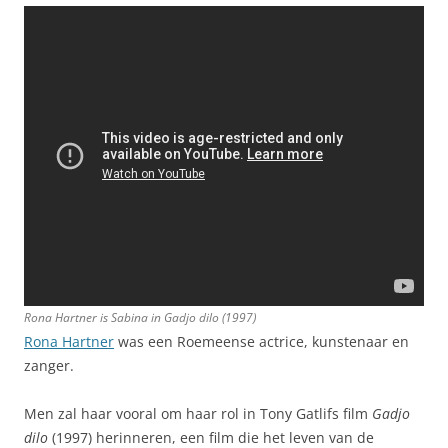
Rona Hartner is Sabina in
Gadjo dilo
(1997)
Rona Hartner
was een Roemeense actrice, kunstenaar en
zanger.
Men zal haar vooral om haar rol in Tony Gatlifs film
Gadjo
dilo
(1997) herinneren, een film die het leven van de