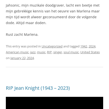
Jahsonic, mijn muzikale doodgraver, lacht een beetje met
mijn gebrekkige kennis van het oeuvre van Marlena maar
mijn tijd wordt alweer geconsumeerd door de volgende
dode. Altijd maar doden.
Rust zacht Marlena.
This entry was posted in
Uncategorized
and tagged
1942
,
2024
,
American music
,
jazz
,
music
,
RIP
,
singer
,
soul music
,
United States
on
January 22, 2024
.
RIP Jean Knight (1943 – 2023)