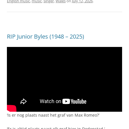
English music
,
music
,
singer
,
Wales
on
July 12, 2026
.
RIP Junior Byles (1948 – 2025)
‘Is er nog plaats naast het graf van Max Romeo?’
‘Er is altijd plaats naast elk graf hier in Dodenstad.’