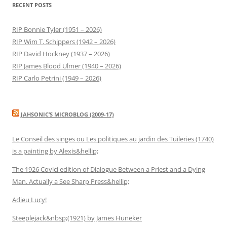
RECENT POSTS
RIP Bonnie Tyler (1951 – 2026)
RIP Wim T. Schippers (1942 – 2026)
RIP David Hockney (1937 – 2026)
RIP James Blood Ulmer (1940 – 2026)
RIP Carlo Petrini (1949 – 2026)
JAHSONIC’S MICROBLOG (2009-17)
Le Conseil des singes ou Les politiques au jardin des Tuileries (1740)
is a painting by Alexis&hellip;
The 1926 Covici edition of Dialogue Between a Priest and a Dying
Man. Actually a See Sharp Press&hellip;
Adieu Lucy!
Steeplejack&nbsp;(1921) by James Huneker