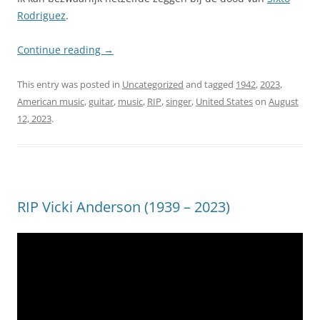
Rodriguez
.
Continue reading
→
This entry was posted in
Uncategorized
and tagged
1942
,
2023
,
American music
,
guitar
,
music
,
RIP
,
singer
,
United States
on
August
12, 2023
.
RIP Vicki Anderson (1939 – 2023)