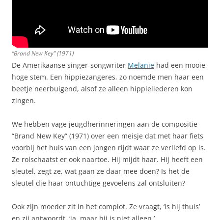
“Brand New Key” (1971)
De Amerikaanse singer-songwriter
Melanie
had een mooie,
hoge stem. Een hippiezangeres, zo noemde men haar een
beetje neerbuigend, alsof ze alleen hippieliederen kon
zingen.
We hebben vage jeugdherinneringen aan de compositie
“Brand New Key” (1971) over een meisje dat met haar fiets
voorbij het huis van een jongen rijdt waar ze verliefd op is.
Ze rolschaatst er ook naartoe. Hij mijdt haar. Hij heeft een
sleutel, zegt ze, wat gaan ze daar mee doen? Is het de
sleutel die haar ontuchtige gevoelens zal ontsluiten?
Ook zijn moeder zit in het complot. Ze vraagt, ‘is hij thuis’
en zij antwoordt, ‘ja, maar hij is niet alleen.’