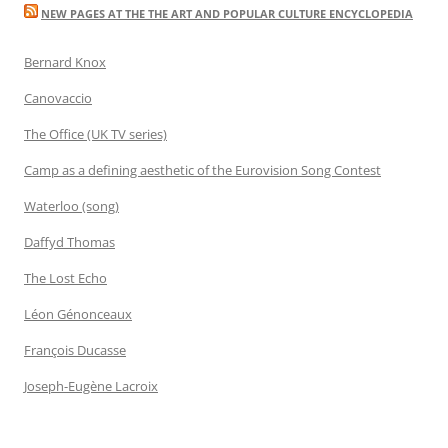
NEW PAGES AT THE THE ART AND POPULAR CULTURE ENCYCLOPEDIA
Bernard Knox
Canovaccio
The Office (UK TV series)
Camp as a defining aesthetic of the Eurovision Song Contest
Waterloo (song)
Daffyd Thomas
The Lost Echo
Léon Génonceaux
François Ducasse
Joseph-Eugène Lacroix