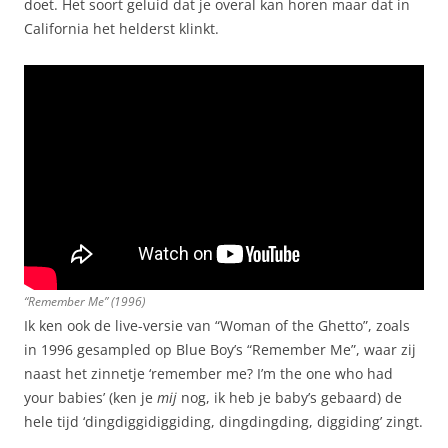
doet. Het soort geluid dat je overal kan horen maar dat in
California het helderst klinkt.
“Remember Me” (1996)
Ik ken ook de live-versie van “Woman of the Ghetto”, zoals
in 1996 gesampled op Blue Boy’s “Remember Me”, waar zij
naast het zinnetje ‘remember me? I’m the one who had
your babies’ (ken je
mij
nog, ik heb je baby’s gebaard) de
hele tijd ‘dingdiggidiggiding, dingdingding, diggiding’ zingt.