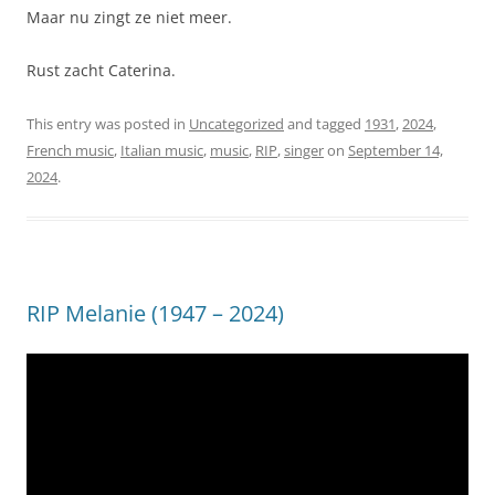
Maar nu zingt ze niet meer.
Rust zacht Caterina.
This entry was posted in
Uncategorized
and tagged
1931
,
2024
,
French music
,
Italian music
,
music
,
RIP
,
singer
on
September 14,
2024
.
RIP Melanie (1947 – 2024)