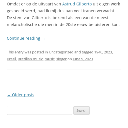
Omdat er op de uitvaart van
Astrud Gilberto
uit eigen werk
gespeeld werd, had ik mij dus aan veel tranen verwacht.
De stem van Gilberto is bekend als een van de meest
melancholische die men in de 20ste eeuw beluisteren kon.
Continue reading
→
This entry was posted in
Uncategorized
and tagged
1940
,
2023
,
Brazil
,
Brazilian music
,
music
,
singer
on
June 9, 2023
.
Post
←
Older posts
navigation
Search
for: