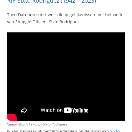
RIP Sixto Rodriguez (1942 – 2023)
Toen Darondo stierf wees ik op gelijkenissen met het werk
van Shuggie Otis en Sixto Rodriguez.
“Sugar Man” (1970) by Sixto Rodriguez
Ik kan bezwaarlijk hetzelfde zeggen bij de dood van
Sixto