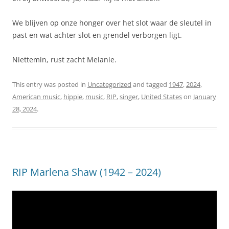
We blijven op onze honger over het slot waar de sleutel in
past en wat achter slot en grendel verborgen ligt.
Niettemin, rust zacht Melanie.
This entry was posted in
Uncategorized
and tagged
1947
,
2024
,
American music
,
hippie
,
music
,
RIP
,
singer
,
United States
on
January
28, 2024
.
RIP Marlena Shaw (1942 – 2024)