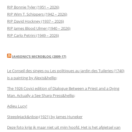
RIP Bonnie Tyler (1951 – 2026)
RIP Wim T. Schippers (1942 – 2026)
RIP David Hockney (1937 – 2026)
RIP James Blood Ulmer (1940 – 2026)
RIP Carlo Petrini (1949 – 2026)
JAHSONIC’S MICROBLOG (2009-17)
Le Conseil des singes ou Les politiques au jardin des Tuileries (1740)
is a painting by Alexis&hellip;
The 1926 Covici edition of Dialogue Between a Priest and a Dying
Man. Actually a See Sharp Press&hellip;
Adieu Lucy!
Steeplejack&nbsp;(1921) by James Huneker
Deze foto krijg ik maar niet uit mijn hoofd. Het is het afgietsel van