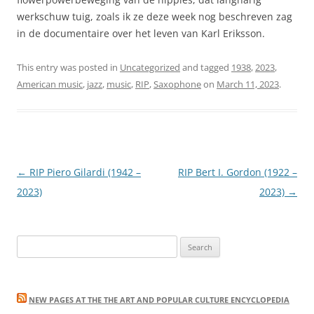
werkschuw tuig, zoals ik ze deze week nog beschreven zag
in de documentaire over het leven van Karl Eriksson.
This entry was posted in
Uncategorized
and tagged
1938
,
2023
,
American music
,
jazz
,
music
,
RIP
,
Saxophone
on
March 11, 2023
.
Post
←
RIP Piero Gilardi (1942 –
RIP Bert I. Gordon (1922 –
navigation
2023)
2023)
→
Search
for:
NEW PAGES AT THE THE ART AND POPULAR CULTURE ENCYCLOPEDIA