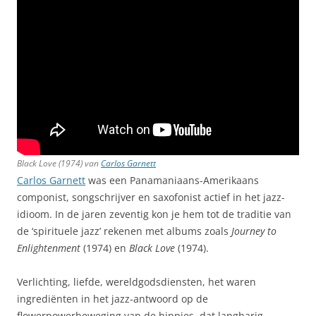
Black Love (1974) van
Carlos Garnett
Carlos Garnett
was een Panamaniaans-Amerikaans
componist, songschrijver en saxofonist actief in het jazz-
idioom. In de jaren zeventig kon je hem tot de traditie van
de ‘spirituele jazz’ rekenen met albums zoals
Journey to
Enlightenment
(1974) en
Black Love
(1974).
Verlichting, liefde, wereldgodsdiensten, het waren
ingrediënten in het jazz-antwoord op de
flowerpowerbeweging van de hippies, dat langharig