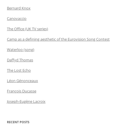
Bernard Knox
Canovaccio
The Office (UK TV series)
Camp as a defining aesthetic of the Eurovision Song Contest
Waterloo (song)
Daffyd Thomas
The Lost Echo
Léon Génonceaux
François Ducasse
Joseph-Eugène Lacroix
RECENT POSTS