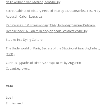
de linkerhand van Metilde, een&hellip;
Secret Cabinet of History Peeped Into By a Doctor&nbsp;(1897) by
Augustin Caban&egrave;s
Paris Was Our Mistress&nbsp;(1947) by&nbsp;Samuel Putnam.
Heerlijk boek. Nu op mijn encyclopedie. Wikficatie&hellip;
Studies in a Dying Culture.
The Underworld of Paris, Secrets of the S&ucirc;ret&eacute;&nbsp;
(1931)
Curious Bypaths of History&nbsp;(1898) by Augustin
Caban&egrave;s.
META
Log in
Entries feed