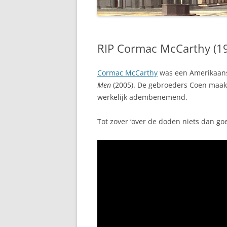
RIP Cormac McCarthy (1
Cormac McCarthy
was een Amerikaans
Men
(2005). De gebroeders Coen maakt
werkelijk adembenemend.
Tot zover ‘over de doden niets dan goe