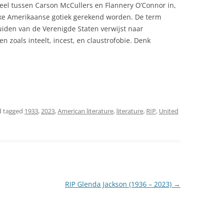
eel tussen Carson McCullers en Flannery O’Connor in,
ijke Amerikaanse gotiek gerekend worden. De term
Zuiden van de Verenigde Staten verwijst naar
zoals inteelt, incest, en claustrofobie. Denk
 tagged
1933
,
2023
,
American literature
,
literature
,
RIP
,
United
RIP Glenda Jackson (1936 – 2023)
→