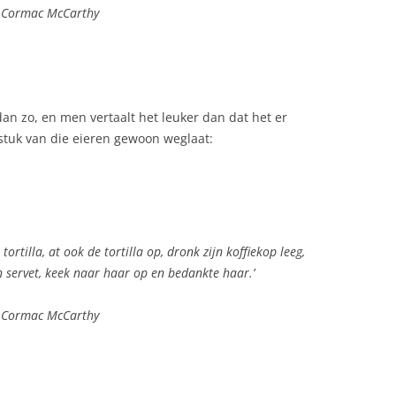
Cormac McCarthy
dan zo, en men vertaalt het leuker dan dat het er
stuk van die eieren gewoon weglaat:
ortilla, at ook de tortilla op, dronk zijn koffiekop leeg,
n servet, keek naar haar op en bedankte haar.’
Cormac McCarthy