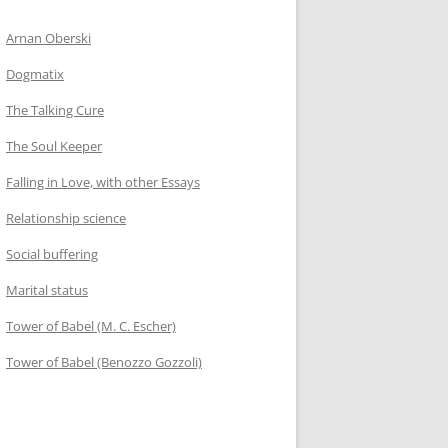
Arnan Oberski
Dogmatix
The Talking Cure
The Soul Keeper
Falling in Love, with other Essays
Relationship science
Social buffering
Marital status
Tower of Babel (M. C. Escher)
Tower of Babel (Benozzo Gozzoli)