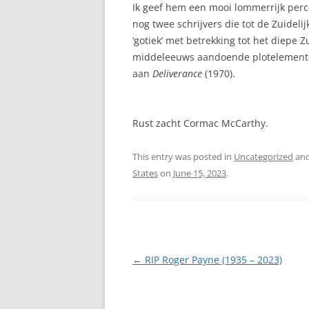
Ik geef hem een mooi lommerrijk perc
nog twee schrijvers die tot de Zuidel
‘gotiek’ met betrekking tot het diepe 
middeleeuws aandoende plotelementen 
aan
Deliverance
(1970).
Rust zacht Cormac McCarthy.
This entry was posted in
Uncategorized
and
States
on
June 15, 2023
.
Post
←
RIP Roger Payne (1935 – 2023)
navigation