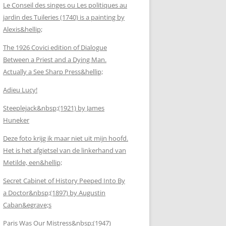
Le Conseil des singes ou Les politiques au
jardin des Tuileries (1740) is a painting by
Alexis&hellip;
The 1926 Covici edition of Dialogue
Between a Priest and a Dying Man.
Actually a See Sharp Press&hellip;
Adieu Lucy!
Steeplejack&nbsp;(1921) by James
Huneker
Deze foto krijg ik maar niet uit mijn hoofd.
Het is het afgietsel van de linkerhand van
Metilde, een&hellip;
Secret Cabinet of History Peeped Into By
a Doctor&nbsp;(1897) by Augustin
Caban&egrave;s
Paris Was Our Mistress&nbsp;(1947)