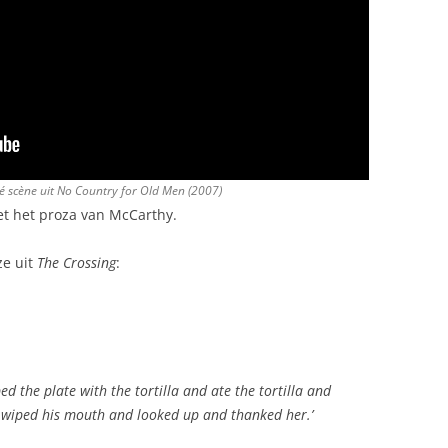
dé scène uit
No Country for Old Men
(2007)
t het proza van McCarthy.
ze uit
The Crossing
:
ed the plate with the tortilla and ate the tortilla and
d wiped his mouth and looked up and thanked her.’