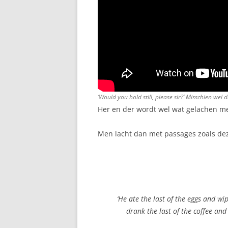
‘Would you hold still, please sir?’ Misschien wel 
Her en der wordt wel wat gelachen me
Men lacht dan met passages zoals de
‘He ate the last of the eggs and wip
drank the last of the coffee an