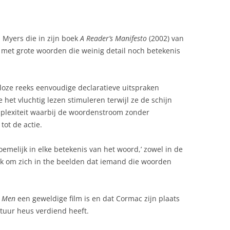
 Myers die in zijn boek
A Reader’s Manifesto
(2002) van
 met grote woorden die weinig detail noch betekenis
loze reeks eenvoudige declaratieve uitspraken
het vluchtig lezen stimuleren terwijl ze de schijn
omplexiteit waarbij de woordenstroom zonder
tot de actie.
oemelijk in elke betekenis van het woord,’ zowel in de
lijk om zich in the beelden dat iemand die woorden
d Men
een geweldige film is en dat Cormac zijn plaats
atuur heus verdiend heeft.