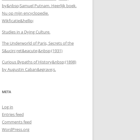
by&nbsp;Samuel Putnam. Heerlijk boek.
Nu op mijn encyclopedie.
Wikficatie&hellip;
Studies in a Dying Culture.
The Underworld of Paris, Secrets of the
S&ucirc;ret&eacute;&nbsp;(1931)
Curious Bypaths of History&nbsp;(1898)
by Augustin Caban&egrave;s.
META
Log in
Entries feed
Comments feed
WordPress.org