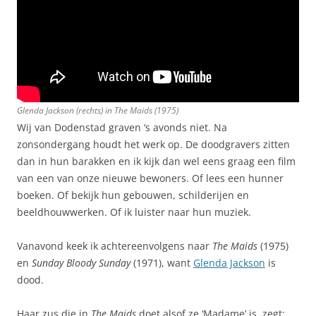
Glenda Jackson (rechts) in
The Maids
(1975)
Wij van Dodenstad graven ‘s avonds niet. Na
zonsondergang houdt het werk op. De doodgravers zitten
dan in hun barakken en ik kijk dan wel eens graag een film
van een van onze nieuwe bewoners. Of lees een hunner
boeken. Of bekijk hun gebouwen, schilderijen en
beeldhouwwerken. Of ik luister naar hun muziek.
Vanavond keek ik achtereenvolgens naar
The Maids
(1975)
en
Sunday Bloody Sunday
(1971), want
Glenda Jackson
is
dood.
Haar zus die in
The Maids
doet alsof ze ‘Madame’ is, zegt: