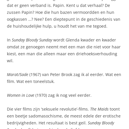
dat er geen verband is. Papin. Kent u dat verhaal? De
zussen Papin? Hoe die hun bazen vermoordden en hun
oogkassen …? Nee? Een dieptepunt in de geschiedenis van
de huishoudelijke hulp, u houdt het van me tegoed.
In
Sunday Bloody Sunday
wordt Glenda kwader en kwader
omdat ze genoegen neemt met een man die niet voor haar
kiest, een man die alleen maar een driehoeksverhouding
wil.
Marat/Sade
(1967) van Peter Brook zag ik al eerder. Wat een
film. Wat een toneelstuk.
Women in Love
(1970) zag ik nog veel eerder.
Die vier films zijn ‘seksuele revolutie’-films.
The Maids
toont
een beetje sadomasochisme, de meest edele der erotische
bedrijvigheden. Het resultaat is best geil.
Sunday Bloody