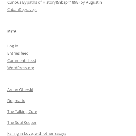
Curious Bypaths of History&nbsp;(1898) by Augustin
Caban&egrave;s.
META
Log in
Entries feed
Comments feed
WordPress.org
Arnan Oberski
Dogmatix
The Talking Cure
The Soul Keeper
Falling in Love, with other Essays