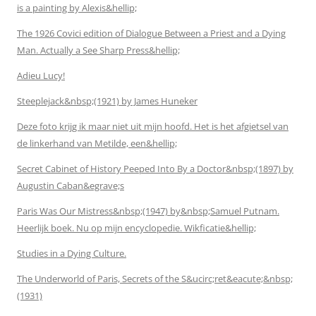
is a painting by Alexis&hellip;
The 1926 Covici edition of Dialogue Between a Priest and a Dying
Man. Actually a See Sharp Press&hellip;
Adieu Lucy!
Steeplejack&nbsp;(1921) by James Huneker
Deze foto krijg ik maar niet uit mijn hoofd. Het is het afgietsel van
de linkerhand van Metilde, een&hellip;
Secret Cabinet of History Peeped Into By a Doctor&nbsp;(1897) by
Augustin Caban&egrave;s
Paris Was Our Mistress&nbsp;(1947) by&nbsp;Samuel Putnam.
Heerlijk boek. Nu op mijn encyclopedie. Wikficatie&hellip;
Studies in a Dying Culture.
The Underworld of Paris, Secrets of the S&ucirc;ret&eacute;&nbsp;
(1931)