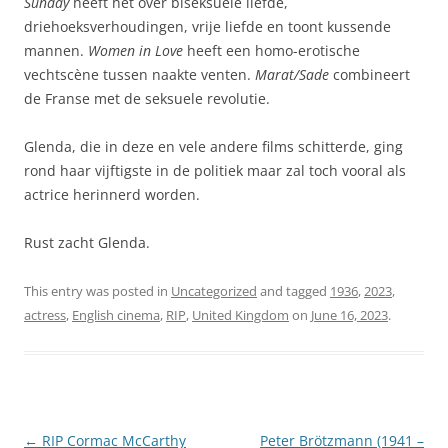
Sunday
heeft het over biseksuele liefde,
driehoeksverhoudingen, vrije liefde en toont kussende
mannen.
Women in Love
heeft een homo-erotische
vechtscène tussen naakte venten.
Marat/Sade
combineert
de Franse met de seksuele revolutie.
Glenda, die in deze en vele andere films schitterde, ging
rond haar vijftigste in de politiek maar zal toch vooral als
actrice herinnerd worden.
Rust zacht Glenda.
This entry was posted in
Uncategorized
and tagged
1936
,
2023
,
actress
,
English cinema
,
RIP
,
United Kingdom
on
June 16, 2023
.
Post
←
RIP Cormac McCarthy
Peter Brötzmann (1941 –