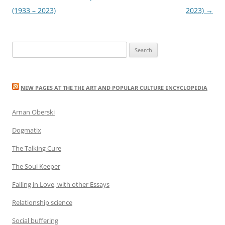
navigation
(1933 – 2023)
2023)
→
Search
for:
NEW PAGES AT THE THE ART AND POPULAR CULTURE ENCYCLOPEDIA
Arnan Oberski
Dogmatix
The Talking Cure
The Soul Keeper
Falling in Love, with other Essays
Relationship science
Social buffering