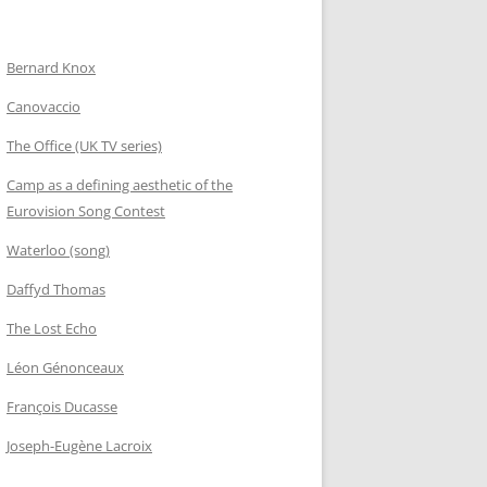
Bernard Knox
Canovaccio
The Office (UK TV series)
Camp as a defining aesthetic of the
Eurovision Song Contest
Waterloo (song)
Daffyd Thomas
The Lost Echo
Léon Génonceaux
François Ducasse
Joseph-Eugène Lacroix