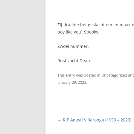
Zij draaide het geslacht om en maakte va
boy like you’. Spooky.
Zwoel nummer.
Rust zacht Dean.
This entry was posted in
Uncategorized
and
January 29, 2023
.
Post
←
RIP Agustí Villaronga (1953 – 2023)
navigation