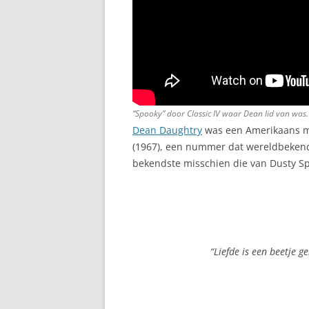
“Spooky” door Classic IV waar Dean lid van was
Dean Daughtry
was een Amerikaans mu
(1967), een nummer dat wereldbekend
bekendste misschien die van Dusty Spr
“Liefde is een beetje ge