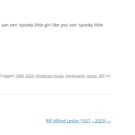
n een ‘spooky little girl like you’ een ‘spooky little
 tagged
1946
,
2023
,
American music
,
keyboards
,
music
,
RIP
on
RIP Alfred Leslie (1927 – 2023)
→