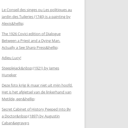
Le Conseil des singes ou Les politiques au
jardin des Tuileries (1740) is a painting by
Alexis&hellip;
The 1926 Covici edition of Dialogue
Between a Priest and a Dying Man.
Actually a See Sharp Press&hellip;
Adieu Lucy!
Steeplejack&nbsp;(1921) by James
Huneker
Deze foto krijg ik maar niet uit mijn hoofd.
Het is het afgietsel van de linkerhand van
Metilde, een&hellip;
Secret Cabinet of History Peeped Into By
a Doctor&nbsp;(1897) by Augustin
Caban&egrave;s