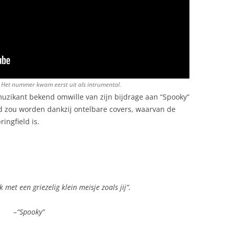
. Het nummer kwam eerst uit als intrumental.
zikant bekend omwille van zijn bijdrage aan “Spooky”
 zou worden dankzij ontelbare covers, waarvan de
ingfield is.
k met een griezelig klein meisje zoals jij”.
–“Spooky”