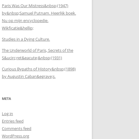
Paris Was Our Mistress&nbsp;(1947)
by&nbsp;Samuel Putnam. Heerlijk boek.
Nu op mijn encyclopedie.
Wikficatie&hellip;
Studies in a Dying Culture.
The Underworld of Paris, Secrets of the
S&ucirc;ret&eacute;&nbsp;(1931)
Curious Bypaths of History&nbsp;(1898)
by Augustin Caban&egrave;s.
META
Log in
Entries feed
Comments feed
WordPress.org