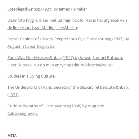
Steeplejack&nbsp;(1921) by James Huneker
Deze foto krijg ik maar niet uit mijn hoofd. Het is het afgietsel van
de linkerhand van Metilde, een&hellip;
Secret Cabinet of History Peeped Into By a Doctor&nbsp;(1897) by
Augustin Caban&egrave;s
Paris Was Our Mistress&nbsp;(1947) by&nbsp;Samuel Putnam.
Heerlijk boek. Nu op mijn encyclopedie. Wikficatie&hellip;
Studies in a Dying Culture.
The Underworld of Paris, Secrets of the S&ucirc;ret&eacute;&nbsp;
(1931)
Curious Bypaths of History&nbsp;(1898) by Augustin
Caban&egrave;s.
META