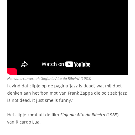
Het waterconcert uit ‘
Sinfonia Alto da Ribeira’
(1985)
Ik vind dat clipje op de pagina ‘Jazz is dead’, wat mij doet
denken aan het ‘bon mot’ van Frank Zappa die ooit zei: ‘jazz
is not dead, it just smells funny.’
Het clipje komt uit de film
Sinfonia Alto da Ribeira
(1985)
van Ricardo Lua.