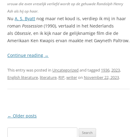
vrouw die even vreselijk verliefd wordt op de gehuwde Randolph Henry
Ash als hij op haar.
Nu
A. S. Byatt
nog maar net koud is, verdiep ik mij in haar
roman
Possession
(1990), vertaald in het Nederlands
als
Obsessie
, en ik kijk naar de gelijknamige film die de
Amerikaan Ken Kwapis ervan maakte met Gwyneth Paltrow.
Continue reading
→
This entry was posted in
Uncategorized
and tagged
1936
,
2023
,
English literature
,
literature
,
RIP
,
writer
on
November 22, 2023
.
Post
←
Older posts
navigation
Search