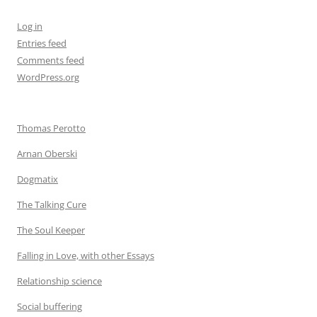
Log in
Entries feed
Comments feed
WordPress.org
Thomas Perotto
Arnan Oberski
Dogmatix
The Talking Cure
The Soul Keeper
Falling in Love, with other Essays
Relationship science
Social buffering