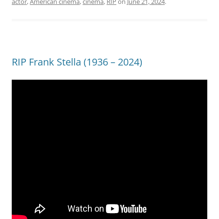
actor
,
American cinema
,
cinema
,
RIP
on
June 21, 2024
.
RIP Frank Stella (1936 – 2024)