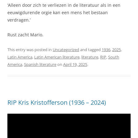
‘Alleen door zich te verliezen in de literatuur als in een
eeuwigdurende orgie kan een mens het bestaan
verdragen.’
Rust zacht Mario.
This entry was posted in
Uncategorized
and tagged
1936
,
2025
,
Latin America
,
Latin American literature
,
literature
,
RIP
,
South
America
,
Spanish literature
on
April 19, 2025
.
RIP Kris Kristofferson (1936 – 2024)