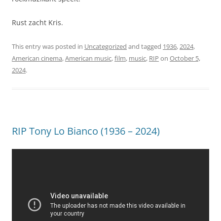
Rust zacht Kris.
This entry was posted in
Uncategorized
and tagged
1936
,
2024
,
American cinema
,
American music
,
film
,
music
,
RIP
on
October 5,
2024
.
RIP Tony Lo Bianco (1936 – 2024)