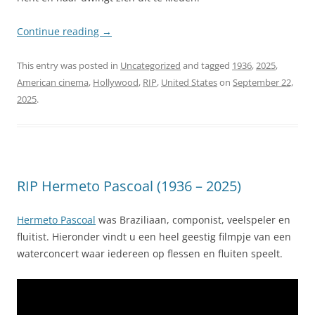
Continue reading
→
This entry was posted in
Uncategorized
and tagged
1936
,
2025
,
American cinema
,
Hollywood
,
RIP
,
United States
on
September 22,
2025
.
RIP Hermeto Pascoal (1936 – 2025)
Hermeto Pascoal
was Braziliaan, componist, veelspeler en
fluitist. Hieronder vindt u een heel geestig filmpje van een
waterconcert waar iedereen op flessen en fluiten speelt.