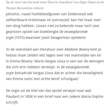
Op de cover van het boek staat ‘Dans la chapellerie’ van Edgar Degas uit de
Thyssen-Bornemisza collectie
Jahsonic, naast hoofddoodgraver van Dodenstad ook
zelfverklaard erotomaan en pornosoof, kan het maar over
een ding hebben. Llosa’s niet zo bekende maar toch zeer
geprezen opstel van boeklengte
De eeuwigdurende
orgie
(1975) waarover Joost Zwagerman optekent:
‘In de overvloed aan literatuur over
Madame Bovary
kom je
helaas maar zelden iets tegen over het mannelijke van en
in Emma Bovary. Mario Vargas Llosa is een van de weinigen
die zich erin hebben verdiept. In
De eeuwigdurende
orgie
benadrukt Vargas Llosa dat er achter die bevalligheid
van Emma soms ‘een echte kerel’ schuilgaat.’
De orgie uit de titel van dat opstel verwijst naar wat
Flaubert in 1858 in een brief naar een zekere Marie-Sophie
schrijft: