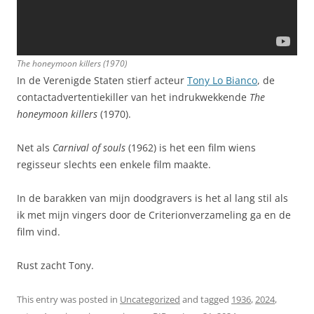
The honeymoon killers
(1970)
In de Verenigde Staten stierf acteur
Tony Lo Bianco
, de
contactadvertentiekiller van het indrukwekkende
The
honeymoon killers
(1970).
Net als
Carnival of souls
(1962) is het een film wiens
regisseur slechts een enkele film maakte.
In de barakken van mijn doodgravers is het al lang stil als
ik met mijn vingers door de Criterionverzameling ga en de
film vind.
Rust zacht Tony.
This entry was posted in
Uncategorized
and tagged
1936
,
2024
,