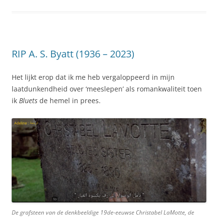
RIP A. S. Byatt (1936 – 2023)
Het lijkt erop dat ik me heb vergaloppeerd in mijn
laatdunkendheid over ‘meeslepen’ als romankwaliteit toen
ik
Bluets
de hemel in prees.
De grafsteen van de denkbeeldige 19de-eeuwse Christabel LaMotte, de