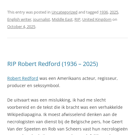
This entry was posted in
Uncategorized
and tagged
1936
,
2025
,
English writer
,
journalist
,
Middle East
,
RIP
,
United Kingdom
on
October 4, 2025
.
RIP Robert Redford (1936 – 2025)
Robert Redford
was een Amerikaans acteur, regisseur,
producer en sekssymbool.
De uitvaart was een mislukking, ik had me slecht
voorbereid en de tekst die ik bracht was een verhakkelde
Wikipediapagina. Ik moest afwisselend denken aan de
necrologisten van dienst bij de Belgische pers, hoe Geert
Van der Speeten en Rob van Scheers vast hun necrologieën