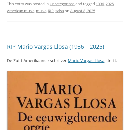
This entry was posted in
Uncategorized
and tagged
1936
,
2025
,
American music
,
music
,
RIP
,
salsa
on
August 8, 2025
.
RIP Mario Vargas Llosa (1936 – 2025)
De Zuid-Amerikaanse schrijver
Mario Vargas Llosa
sterft.