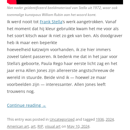
Niet nader geïdentificeerd beeldmateriaal van Stella uit 1972, waar ook
toenmalige kunstpaus William Rubin aan het woord komt.
Ik werd nooit tot
Frank Stella
‘s werk aangetrokken. Vanaf
het moment dat hij kleur gebruikte kwam het me voor als
het soort kitsch waar ik niet zo gek van ben. Als doodgraver
heb ik maar een beperkte
hoeveelheid katzwijm voorhanden, ik zie hier immers
zoveel talent passeren. Ik bedenk me dat in het jaar voor
Stella’s geboorte, Paula Rego haar eerste licht zag en het
jaar erna Allen Jones zijn allereerste angstschreeuw de
wereld in stuurde. Beide vind ik — hoewel ze maar
voorbeelden zijn — interessanter. Allen Jones leeft
trouwens nog.
Continue reading
→
This entry was posted in
Uncategorized
and tagged
1936
,
2024
,
American art
,
art
,
RIP
,
visual art
on
May 10, 2024
.