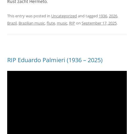
Rust zacht Hermeto.
This entry was posted in
Uncategorized
and tagged
1936
,
2026
,
Brazil
,
Brazilian music
,
flute
,
music
,
RIP
on
September 17, 2025
.
RIP Eduardo Palmieri (1936 – 2025)