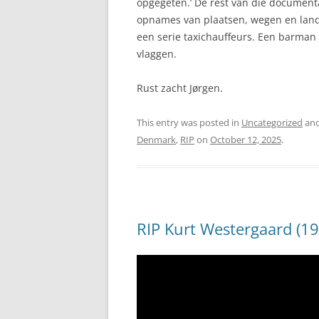
opgegeten.’ De rest van die documenta
opnames van plaatsen, wegen en land
een serie taxichauffeurs. Een barma
vlaggen.
Rust zacht Jørgen.
This entry was posted in
Uncategorized
and
Denmark
,
RIP
on
October 12, 2025
.
RIP Kurt Westergaard (1