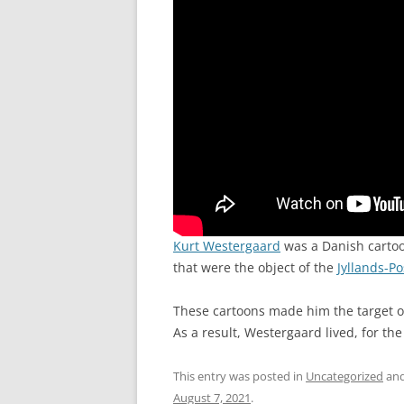
Kurt Westergaard
was a Danish carto
that were the object of the
Jyllands-P
These cartoons made him the target o
As a result, Westergaard lived, for the 
This entry was posted in
Uncategorized
and
August 7, 2021
.