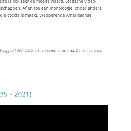
ire is ook zeer de moeite waard. Statische video-
schappen. Af en toe een monoloogje, onder andere
n die cocktails maakt. Wapperende Amerikaanse
 tagged
1937
,
2025
,
art
,
art cinema
,
cinema
,
Danish cinema
,
935 – 2021)