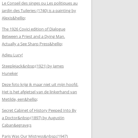
Le Conseil des singes ou Les politiques au
jardin des Tuileries (1740) is a painting by
Alexis&hellip;
The 1926 Covici edition of Dialogue
Between a Priest and a Dying Man.
Actually a See Sharp Press&hellip;
Adieu Lucy!
Steeplejack&nbsp;(1921) by James
Huneker
Deze foto krijg ik maar niet uit mijn hoofd.
Het is het afgietsel van de linkerhand van
Metilde, een&hellip;
Secret Cabinet of History Peeped Into By
a Doctor&nbsp;(1897) by Augustin
Caban&egrave;s
Paris Was Our Mistress&nbsp;(1947)