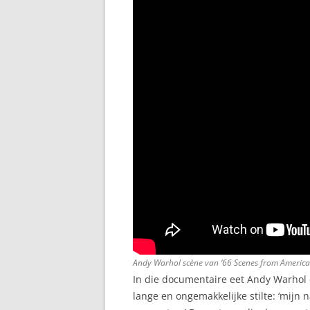
Andy Warhol scène van ‘
66 Scenes from America
In die documentaire eet Andy Warhol e
lange en ongemakkelijke stilte: ‘mij