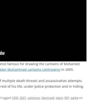
onist famous for drawing the cartoons of Mohamed
osten Muhammad cartoons controversy
in 2005.
f multiple death threats and assassination attempts.
rest of his life, under police protection and in hiding.
 tagged
1935
,
2021
,
cartoons
,
Denmark
,
islam
,
RIP
,
satire
on