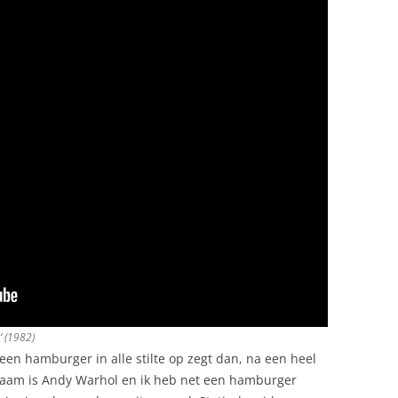
‘ (1982)
en hamburger in alle stilte op zegt dan, na een heel
n naam is Andy Warhol en ik heb net een hamburger