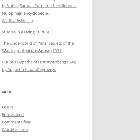
by&nbsp;Samuel Putnam. Heerlijk boek.
Nu op mijn encyclopedie.
Wikficatie&hellip;
Studies in a Dying Culture.
The Underworld of Paris, Secrets of the
S&ucirc;ret&eacute;&nbsp;(1931)
Curious Bypaths of History&nbsp;(1898)
by Augustin Caban&egrave;s.
META
Log in
Entries feed
Comments feed
WordPress.org