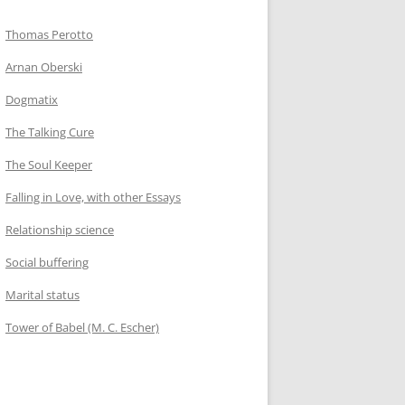
Thomas Perotto
Arnan Oberski
Dogmatix
The Talking Cure
The Soul Keeper
Falling in Love, with other Essays
Relationship science
Social buffering
Marital status
Tower of Babel (M. C. Escher)