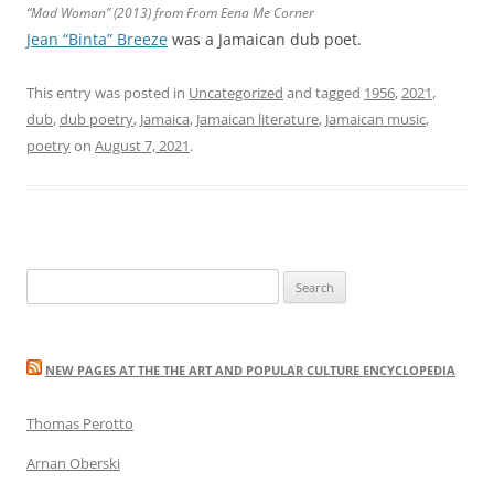
“Mad Woman” (2013) from
From Eena Me Corner
Jean “Binta” Breeze
was a Jamaican dub poet.
This entry was posted in
Uncategorized
and tagged
1956
,
2021
,
dub
,
dub poetry
,
Jamaica
,
Jamaican literature
,
Jamaican music
,
poetry
on
August 7, 2021
.
Search
for:
NEW PAGES AT THE THE ART AND POPULAR CULTURE ENCYCLOPEDIA
Thomas Perotto
Arnan Oberski