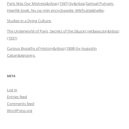
Paris Was Our Mistress&nbsp;(1947) by&nbsp;Samuel Putnam.
Heerlijk boek. Nu op mijn encyclopedie. Wikficatie&hellip;
Studies in a Dying Culture.
The Underworld of Paris, Secrets of the S&ucirc;ret&eacute;&nbsp;
(1931)
Curious Bypaths of History&nbsp;(1898) by Augustin
Caban&egrave;s.
META
Log in
Entries feed
Comments feed
WordPress.org