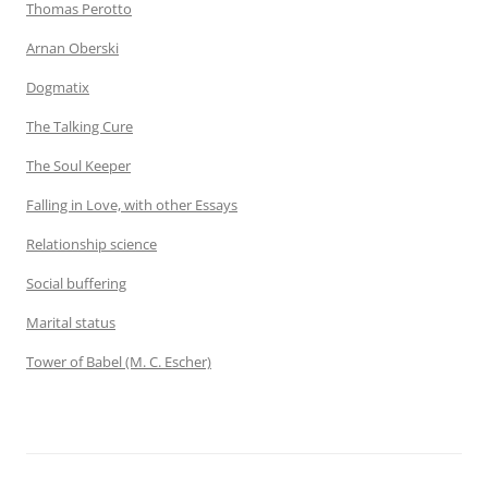
Thomas Perotto
Arnan Oberski
Dogmatix
The Talking Cure
The Soul Keeper
Falling in Love, with other Essays
Relationship science
Social buffering
Marital status
Tower of Babel (M. C. Escher)