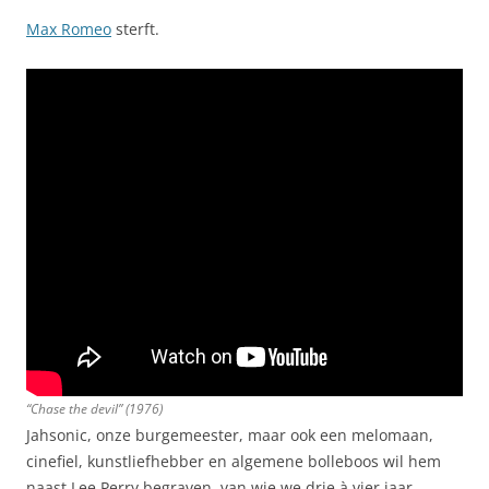
Max Romeo
sterft.
“Chase the devil” (1976)
Jahsonic, onze burgemeester, maar ook een melomaan,
cinefiel, kunstliefhebber en algemene bolleboos wil hem
naast Lee Perry begraven, van wie we drie à vier jaar