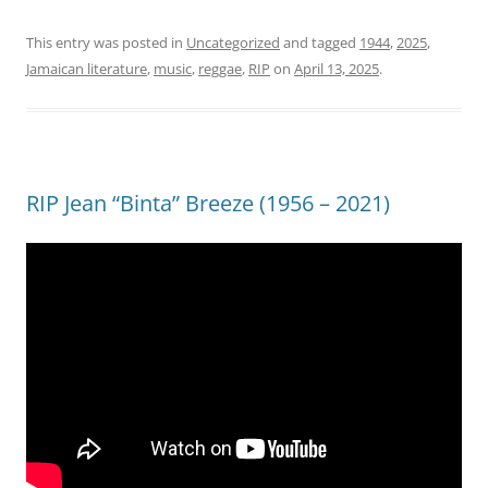
This entry was posted in
Uncategorized
and tagged
1944
,
2025
,
Jamaican literature
,
music
,
reggae
,
RIP
on
April 13, 2025
.
RIP Jean “Binta” Breeze (1956 – 2021)