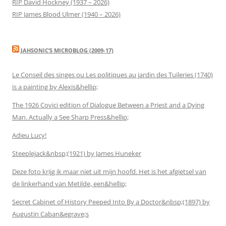
RIP David Hockney (1937 – 2026)
RIP James Blood Ulmer (1940 – 2026)
JAHSONIC’S MICROBLOG (2009-17)
Le Conseil des singes ou Les politiques au jardin des Tuileries (1740)
is a painting by Alexis&hellip;
The 1926 Covici edition of Dialogue Between a Priest and a Dying
Man. Actually a See Sharp Press&hellip;
Adieu Lucy!
Steeplejack&nbsp;(1921) by James Huneker
Deze foto krijg ik maar niet uit mijn hoofd. Het is het afgietsel van
de linkerhand van Metilde, een&hellip;
Secret Cabinet of History Peeped Into By a Doctor&nbsp;(1897) by
Augustin Caban&egrave;s