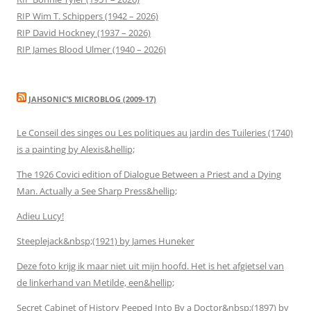
RIP Wim T. Schippers (1942 – 2026)
RIP David Hockney (1937 – 2026)
RIP James Blood Ulmer (1940 – 2026)
JAHSONIC’S MICROBLOG (2009-17)
Le Conseil des singes ou Les politiques au jardin des Tuileries (1740)
is a painting by Alexis&hellip;
The 1926 Covici edition of Dialogue Between a Priest and a Dying
Man. Actually a See Sharp Press&hellip;
Adieu Lucy!
Steeplejack&nbsp;(1921) by James Huneker
Deze foto krijg ik maar niet uit mijn hoofd. Het is het afgietsel van
de linkerhand van Metilde, een&hellip;
Secret Cabinet of History Peeped Into By a Doctor&nbsp;(1897) by