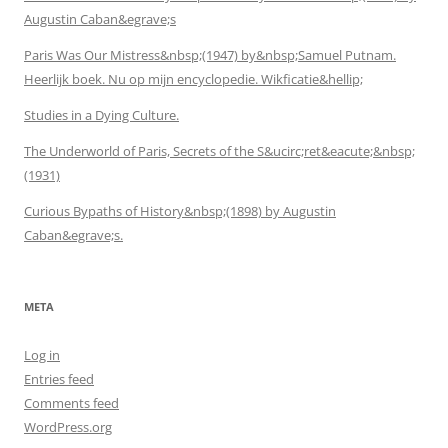
Augustin Caban&egrave;s
Paris Was Our Mistress&nbsp;(1947) by&nbsp;Samuel Putnam.
Heerlijk boek. Nu op mijn encyclopedie. Wikficatie&hellip;
Studies in a Dying Culture.
The Underworld of Paris, Secrets of the S&ucirc;ret&eacute;&nbsp;
(1931)
Curious Bypaths of History&nbsp;(1898) by Augustin
Caban&egrave;s.
META
Log in
Entries feed
Comments feed
WordPress.org