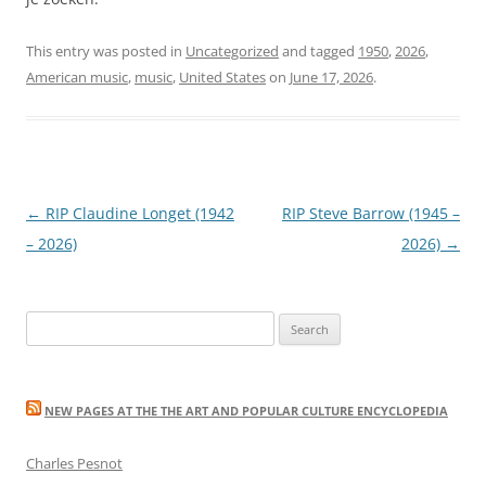
This entry was posted in
Uncategorized
and tagged
1950
,
2026
,
American music
,
music
,
United States
on
June 17, 2026
.
Post
←
RIP Claudine Longet (1942
RIP Steve Barrow (1945 –
navigation
– 2026)
2026)
→
Search
for:
NEW PAGES AT THE THE ART AND POPULAR CULTURE ENCYCLOPEDIA
Charles Pesnot