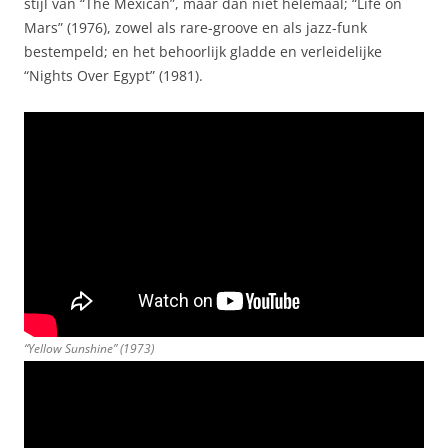
stijl van “The Mexican”, maar dan niet helemaal; “Life on
Mars” (1976), zowel als rare-groove en als jazz-funk
bestempeld; en het behoorlijk gladde en verleidelijke
“Nights Over Egypt” (1981).
“Yellow Sunshine” (1973)