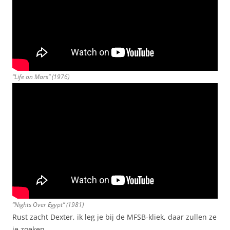
“Life on Mars” (1976)
“Nights Over Egypt” (1981)
Rust zacht Dexter, ik leg je bij de MFSB-kliek, daar zullen ze
je zoeken.