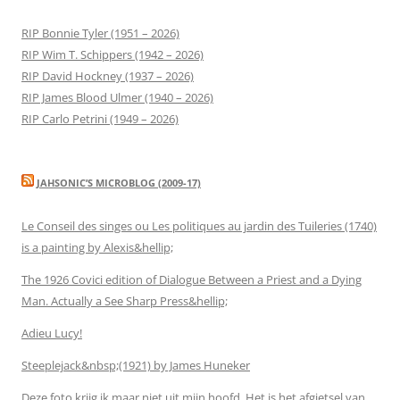
RIP Bonnie Tyler (1951 – 2026)
RIP Wim T. Schippers (1942 – 2026)
RIP David Hockney (1937 – 2026)
RIP James Blood Ulmer (1940 – 2026)
RIP Carlo Petrini (1949 – 2026)
JAHSONIC’S MICROBLOG (2009-17)
Le Conseil des singes ou Les politiques au jardin des Tuileries (1740)
is a painting by Alexis&hellip;
The 1926 Covici edition of Dialogue Between a Priest and a Dying
Man. Actually a See Sharp Press&hellip;
Adieu Lucy!
Steeplejack&nbsp;(1921) by James Huneker
Deze foto krijg ik maar niet uit mijn hoofd. Het is het afgietsel van