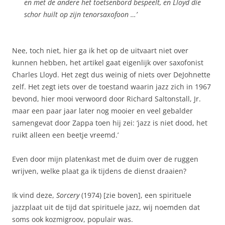
en met de andere het toetsenbord bespeelt, en Lloyd die
schor huilt op zijn tenorsaxofoon …’
Nee, toch niet, hier ga ik het op de uitvaart niet over
kunnen hebben, het artikel gaat eigenlijk over saxofonist
Charles Lloyd. Het zegt dus weinig of niets over DeJohnette
zelf. Het zegt iets over de toestand waarin jazz zich in 1967
bevond, hier mooi verwoord door Richard Saltonstall, Jr.
maar een paar jaar later nog mooier en veel gebalder
samengevat door Zappa toen hij zei: ‘jazz is niet dood, het
ruikt alleen een beetje vreemd.’
Even door mijn platenkast met de duim over de ruggen
wrijven, welke plaat ga ik tijdens de dienst draaien?
Ik vind deze,
Sorcery
(1974) [zie boven], een spirituele
jazzplaat uit de tijd dat spirituele jazz, wij noemden dat
soms ook kozmigroov, populair was.