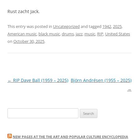
Rust zacht Jack.
This entry was posted in
Uncategorized
and tagged
1942
,
2025
,
American music
,
black music
,
drums
,
jazz
,
music
,
RIP
,
United States
on
October 30, 2025
.
Post
←
RIP Dave Ball (1959 – 2025)
Björn Andrésen (1955 – 2025)
navigation
→
Search
for:
NEW PAGES AT THE THE ART AND POPULAR CULTURE ENCYCLOPEDIA