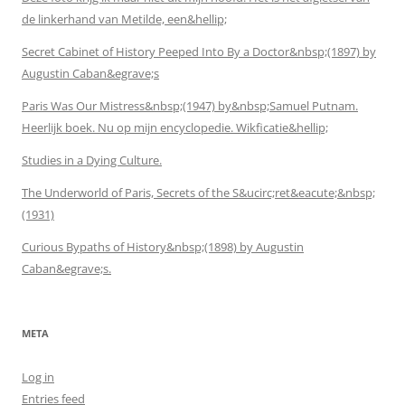
de linkerhand van Metilde, een&hellip;
Secret Cabinet of History Peeped Into By a Doctor&nbsp;(1897) by
Augustin Caban&egrave;s
Paris Was Our Mistress&nbsp;(1947) by&nbsp;Samuel Putnam.
Heerlijk boek. Nu op mijn encyclopedie. Wikficatie&hellip;
Studies in a Dying Culture.
The Underworld of Paris, Secrets of the S&ucirc;ret&eacute;&nbsp;
(1931)
Curious Bypaths of History&nbsp;(1898) by Augustin
Caban&egrave;s.
META
Log in
Entries feed