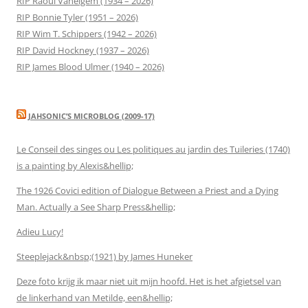
RIP Raoul Vaneigem (1934 – 2026)
RIP Bonnie Tyler (1951 – 2026)
RIP Wim T. Schippers (1942 – 2026)
RIP David Hockney (1937 – 2026)
RIP James Blood Ulmer (1940 – 2026)
JAHSONIC’S MICROBLOG (2009-17)
Le Conseil des singes ou Les politiques au jardin des Tuileries (1740)
is a painting by Alexis&hellip;
The 1926 Covici edition of Dialogue Between a Priest and a Dying
Man. Actually a See Sharp Press&hellip;
Adieu Lucy!
Steeplejack&nbsp;(1921) by James Huneker
Deze foto krijg ik maar niet uit mijn hoofd. Het is het afgietsel van
de linkerhand van Metilde, een&hellip;