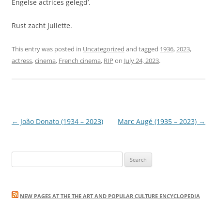
Engelse actrices gelegd’.
Rust zacht Juliette.
This entry was posted in
Uncategorized
and tagged
1936
,
2023
,
actress
,
cinema
,
French cinema
,
RIP
on
July 24, 2023
.
Post
←
João Donato (1934 – 2023)
Marc Augé (1935 – 2023)
→
navigation
Search
for:
NEW PAGES AT THE THE ART AND POPULAR CULTURE ENCYCLOPEDIA