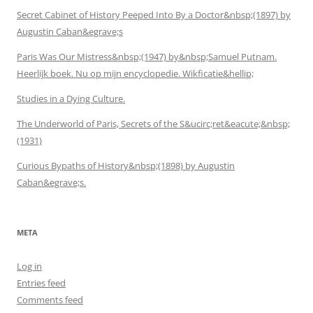
Secret Cabinet of History Peeped Into By a Doctor&nbsp;(1897) by
Augustin Caban&egrave;s
Paris Was Our Mistress&nbsp;(1947) by&nbsp;Samuel Putnam.
Heerlijk boek. Nu op mijn encyclopedie. Wikficatie&hellip;
Studies in a Dying Culture.
The Underworld of Paris, Secrets of the S&ucirc;ret&eacute;&nbsp;
(1931)
Curious Bypaths of History&nbsp;(1898) by Augustin
Caban&egrave;s.
META
Log in
Entries feed
Comments feed