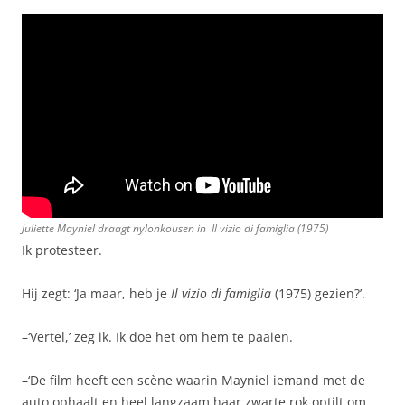
Juliette Mayniel draagt nylonkousen in
Il vizio di famiglia
(1975)
Ik protesteer.
Hij zegt: ‘Ja maar, heb je
Il vizio di famiglia
(1975) gezien?’.
–‘Vertel,’ zeg ik. Ik doe het om hem te paaien.
–‘De film heeft een scène waarin Mayniel iemand met de
auto ophaalt en heel langzaam haar zwarte rok optilt om