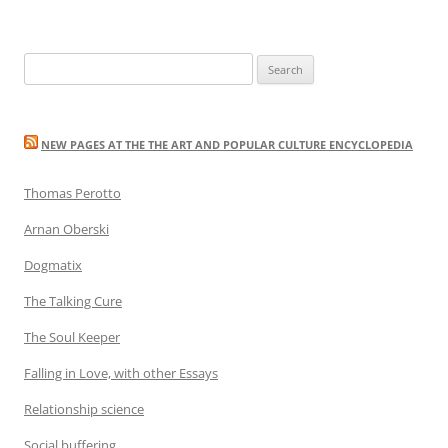
Search
for:
NEW PAGES AT THE THE ART AND POPULAR CULTURE ENCYCLOPEDIA
Thomas Perotto
Arnan Oberski
Dogmatix
The Talking Cure
The Soul Keeper
Falling in Love, with other Essays
Relationship science
Social buffering