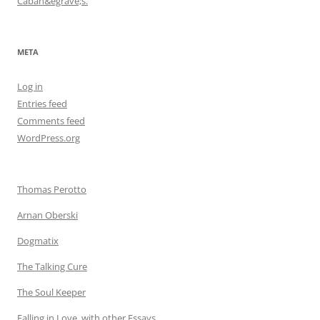
Caban&egrave;s.
META
Log in
Entries feed
Comments feed
WordPress.org
Thomas Perotto
Arnan Oberski
Dogmatix
The Talking Cure
The Soul Keeper
Falling in Love, with other Essays