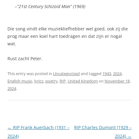
–“21st Century Schizoid Man” (1969)
Die song vindt elke muziekliefhebber wel goed, ook zij die
prog maar een koel hart toedragen en dat zijn er nogal
wat.
Rust zacht Peter.
This entry was posted in
Uncategorized
and tagged
1943
,
2024
,
English music
,
lyrics
,
poetry
,
RIP
,
United Kingdom
on
November 18,
2024
.
Post
←
RIP Frank Auerbach (1931 –
RIP Charles Dumont (1929 –
navigation
2024)
2024)
→