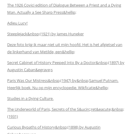
The 1926 Covici edition of Dialogue Between a Priest and a Dying
Man. Actually a See Sharp Press&hellip;
Adieu Lucy!
Steeplejack&nbsp;(1921) by James Huneker
Deze foto krijg ik maar niet uit mijn hoofd. Het is het afgietsel van
de linkerhand van Metilde, een&hellip;
Secret Cabinet of History Peeped Into By a Doctor&nbsp;(1897) by
Augustin Caban&egrave;s
Paris Was Our Mistress&nbsp;(1947) by&nbsp;Samuel Putnam.
Heerlijk boek. Nu op mijn encyclopedie. Wikficatie&hellip;
Studies in a Dying Culture.
The Underworld of Paris, Secrets of the S&ucirc;ret&eacute;&nbsp;
(1931)
Curious Bypaths of History&nbsp;(1898) by Augustin