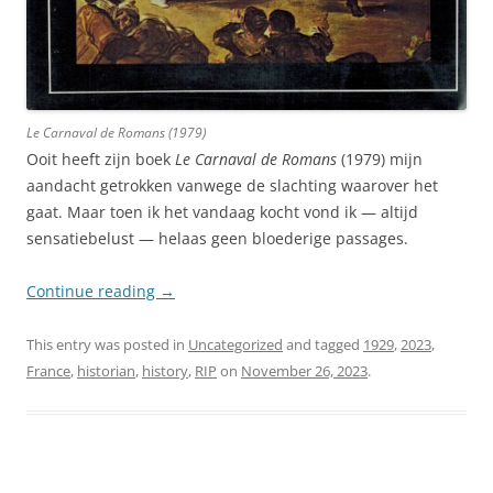
Le Carnaval de Romans
(1979)
Ooit heeft zijn boek
Le Carnaval de Romans
(1979) mijn
aandacht getrokken vanwege de slachting waarover het
gaat. Maar toen ik het vandaag kocht vond ik — altijd
sensatiebelust — helaas geen bloederige passages.
Continue reading
→
This entry was posted in
Uncategorized
and tagged
1929
,
2023
,
France
,
historian
,
history
,
RIP
on
November 26, 2023
.