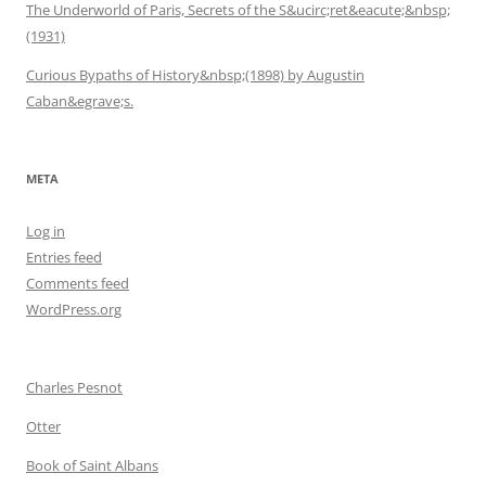
The Underworld of Paris, Secrets of the S&ucirc;ret&eacute;&nbsp;
(1931)
Curious Bypaths of History&nbsp;(1898) by Augustin
Caban&egrave;s.
META
Log in
Entries feed
Comments feed
WordPress.org
Charles Pesnot
Otter
Book of Saint Albans