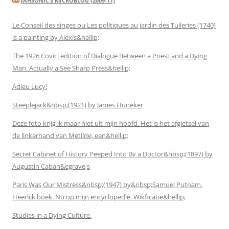
JAHSONIC’S MICROBLOG (2009-17)
Le Conseil des singes ou Les politiques au jardin des Tuileries (1740)
is a painting by Alexis&hellip;
The 1926 Covici edition of Dialogue Between a Priest and a Dying
Man. Actually a See Sharp Press&hellip;
Adieu Lucy!
Steeplejack&nbsp;(1921) by James Huneker
Deze foto krijg ik maar niet uit mijn hoofd. Het is het afgietsel van
de linkerhand van Metilde, een&hellip;
Secret Cabinet of History Peeped Into By a Doctor&nbsp;(1897) by
Augustin Caban&egrave;s
Paris Was Our Mistress&nbsp;(1947) by&nbsp;Samuel Putnam.
Heerlijk boek. Nu op mijn encyclopedie. Wikficatie&hellip;
Studies in a Dying Culture.