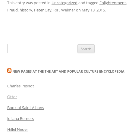
This entry was posted in
Uncategorized
and tagged
Enlightenment
,
Freud
,
history
,
Peter Gay
,
RIP
,
Weimar
on
May 13, 2015
.
Search
for:
NEW PAGES AT THE THE ART AND POPULAR CULTURE ENCYCLOPEDIA
Charles Pesnot
Otter
Book of Saint Albans
Juliana Berners
Hillel Neuer