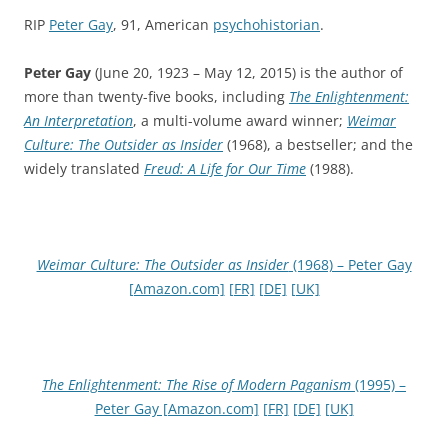
RIP
Peter Gay
, 91, American
psychohistorian
.
Peter Gay
(June 20, 1923 – May 12, 2015) is the author of
more than twenty-five books, including
The Enlightenment:
An Interpretation
, a multi-volume award winner;
Weimar
Culture: The Outsider as Insider
(1968), a bestseller; and the
widely translated
Freud: A Life for Our Time
(1988).
Weimar Culture: The Outsider as Insider
(1968) – Peter Gay
[Amazon.com]
[FR]
[DE]
[UK]
The Enlightenment: The Rise of Modern Paganism
(1995) –
Peter Gay [Amazon.com]
[FR]
[DE]
[UK]