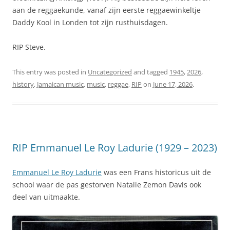
aan de reggaekunde, vanaf zijn eerste reggaewinkeltje
Daddy Kool in Londen tot zijn rusthuisdagen.
RIP Steve.
This entry was posted in
Uncategorized
and tagged
1945
,
2026
,
history
,
Jamaican music
,
music
,
reggae
,
RIP
on
June 17, 2026
.
RIP Emmanuel Le Roy Ladurie (1929 – 2023)
Emmanuel Le Roy Ladurie
was een Frans historicus uit de
school waar de pas gestorven Natalie Zemon Davis ook
deel van uitmaakte.