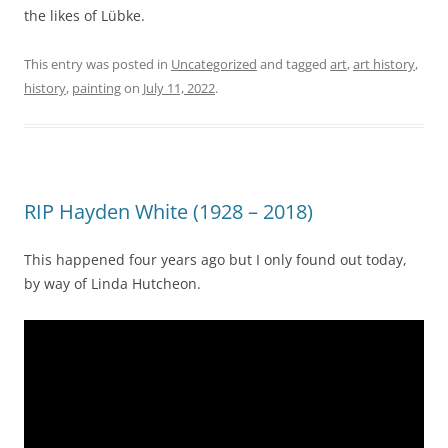
the likes of Lübke.
This entry was posted in
Uncategorized
and tagged
art
,
art history
,
history
,
painting
on
July 11, 2022
.
RIP Hayden White (1928 – 2018)
This happened four years ago but I only found out today,
by way of Linda Hutcheon.