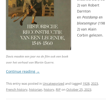
2) van Robert
Darnton
en
Pestdamp en
bloesemgeur
(198
2) van Alain
Corbin gelezen.
Davis maakte een jaar na de film ook een boek
over het verhaal van Martin Guerre.
Continue reading
→
This entry was posted in
Uncategorized
and tagged
1928
,
2023
,
French history
,
historian
,
history
,
RIP
on
October 25, 2023
.