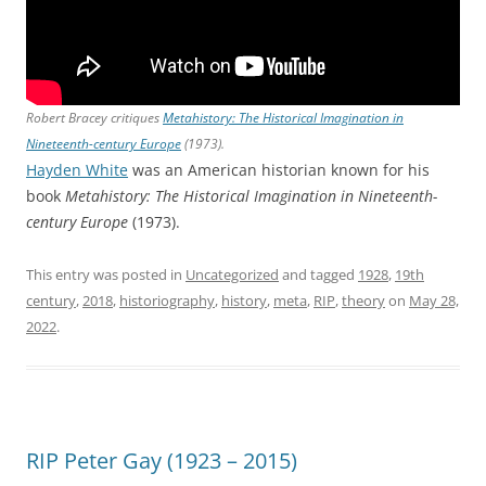
Robert Bracey critiques
Metahistory: The Historical Imagination in
Nineteenth-century Europe
(1973).
Hayden White
was an American historian known for his
book
Metahistory: The Historical Imagination in Nineteenth-
century Europe
(1973).
This entry was posted in
Uncategorized
and tagged
1928
,
19th
century
,
2018
,
historiography
,
history
,
meta
,
RIP
,
theory
on
May 28,
2022
.
RIP Peter Gay (1923 – 2015)