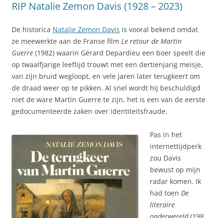
RIP Natalie Zemon Davis (1928 – 2023)
De historica
Natalie Zemon Davis
is vooral bekend omdat
ze meewerkte aan de Franse film
Le retour de Martin
Guerre
(1982) waarin Gérard Depardieu een boer speelt die
op twaalfjarige leeftijd trouwt met een dertienjarig meisje,
van zijn bruid wegloopt, en vele jaren later terugkeert om
de draad weer op te pikken. Al snel wordt hij beschuldigd
niet de ware Martin Guerre te zijn, het is een van de eerste
gedocumenteerde zaken over identiteitsfraude.
Pas in het
internettijdperk
zou Davis
bewust op mijn
radar komen. Ik
had toen
De
literaire
onderwereld
(198