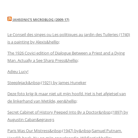
JAHSONIC’S MICROBLOG (2009-17)
Le Conseil des singes ou Les politiques au jardin des Tuileries (1740)
is a painting by Alexis&hellip;
The 1926 Covici edition of Dialogue Between a Priest and a Dying
Man. Actually a See Sharp Press&hellip;
Adieu Lucy!
Steeplejack&nbsp;(1921) by James Huneker
Deze foto krijg ik maar niet uit mijn hoofd. Het is het afgietsel van
de linkerhand van Metilde, een&hellip;
Secret Cabinet of History Peeped Into By a Doctor&nbsp;(1897) by
Augustin Caban&egrave;s
Paris Was Our Mistress&nbsp;(1947) by&nbsp;Samuel Putnam.
Heerlijk boek. Nu op mijn encyclopedie. Wikficatie&hellip;