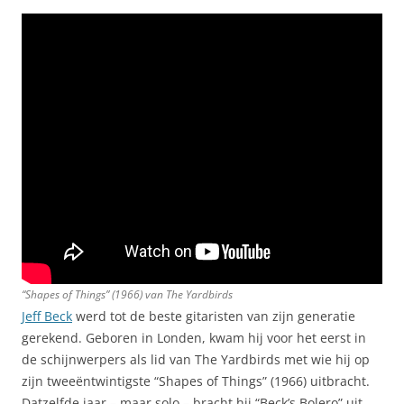
“Shapes of Things” (1966) van The Yardbirds
Jeff Beck
werd tot de beste gitaristen van zijn generatie
gerekend. Geboren in Londen, kwam hij voor het eerst in
de schijnwerpers als lid van The Yardbirds met wie hij op
zijn tweeëntwintigste “Shapes of Things” (1966) uitbracht.
Datzelfde jaar – maar solo – bracht hij “Beck’s Bolero” uit.