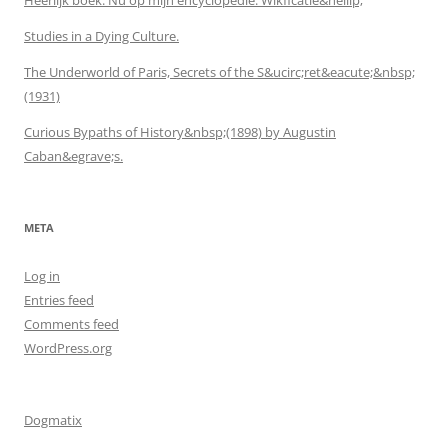
Studies in a Dying Culture.
The Underworld of Paris, Secrets of the S&ucirc;ret&eacute;&nbsp;
(1931)
Curious Bypaths of History&nbsp;(1898) by Augustin
Caban&egrave;s.
META
Log in
Entries feed
Comments feed
WordPress.org
Dogmatix