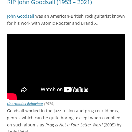
RIP John Goodsall (1953 – 2021)
John Goodsall
was an American-British rock guitarist known
for his work with Atomic Rooster and Brand X.
Unorthodox Behaviour
(1976)
Goodsall worked in the jazz fusion and prog rock idioms,
genres which can be quite boring, except when compiled
on such albums as
Prog Is Not a Four Letter Word
(2005) by
Andy Votel.