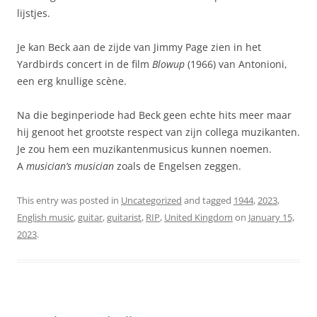
lijstjes.
Je kan Beck aan de zijde van Jimmy Page zien in het
Yardbirds concert in de film
Blowup
(1966) van Antonioni,
een erg knullige scène.
Na die beginperiode had Beck geen echte hits meer maar
hij genoot het grootste respect van zijn collega muzikanten.
Je zou hem een muzikantenmusicus kunnen noemen.
A
musician’s musician
zoals de Engelsen zeggen.
This entry was posted in
Uncategorized
and tagged
1944
,
2023
,
English music
,
guitar
,
guitarist
,
RIP
,
United Kingdom
on
January 15,
2023
.