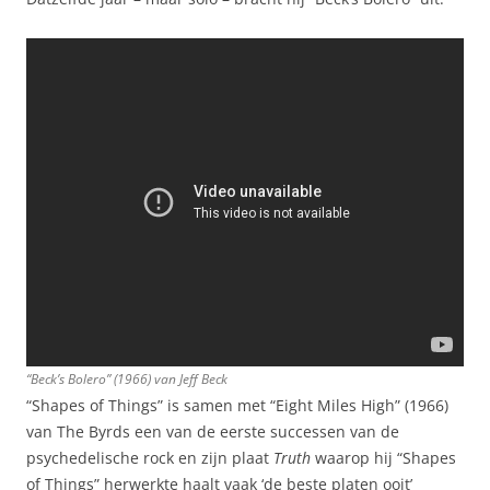
“Beck’s Bolero” (1966) van Jeff Beck
“Shapes of Things” is samen met “Eight Miles High” (1966)
van The Byrds een van de eerste successen van de
psychedelische rock en zijn plaat
Truth
waarop hij “Shapes
of Things” herwerkte haalt vaak ‘de beste platen ooit’