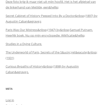
Deze foto krijg ik maar niet uit mijn hoofd. Het is het afgietsel van
de linkerhand van Metilde, een&hellip;
Secret Cabinet of History Peeped Into By a Doctor&nbsp;(1897) by
Augustin Caban&egrave;s
Paris Was Our Mistress&nbsp;(1947) by&nbsp;Samuel Putnam.
Heerlijk boek. Nu op mijn encyclopedie. Wikficatie&hellip;
Studies in a Dying Culture.
The Underworld of Paris, Secrets of the S&ucirc;ret&eacute;&nbsp;
(1931)
Curious Bypaths of History&nbsp;(1898) by Augustin
Caban&egrave;s.
META
Log in