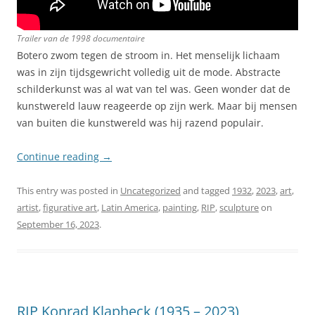
Trailer van de 1998 documentaire
Botero zwom tegen de stroom in. Het menselijk lichaam
was in zijn tijdsgewricht volledig uit de mode. Abstracte
schilderkunst was al wat van tel was. Geen wonder dat de
kunstwereld lauw reageerde op zijn werk. Maar bij mensen
van buiten die kunstwereld was hij razend populair.
Continue reading
→
This entry was posted in
Uncategorized
and tagged
1932
,
2023
,
art
,
artist
,
figurative art
,
Latin America
,
painting
,
RIP
,
sculpture
on
September 16, 2023
.
RIP Konrad Klapheck (1935 – 2023)