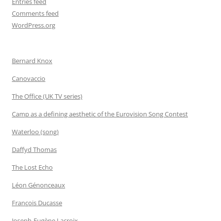
Entries feed
Comments feed
WordPress.org
Bernard Knox
Canovaccio
The Office (UK TV series)
Camp as a defining aesthetic of the Eurovision Song Contest
Waterloo (song)
Daffyd Thomas
The Lost Echo
Léon Génonceaux
François Ducasse
Joseph-Eugène Lacroix