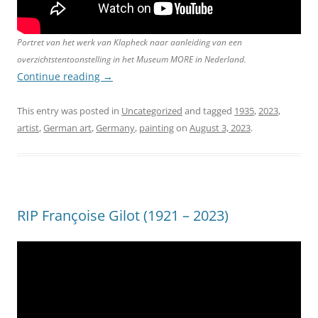
Portret van het werk van Klapheck naar aanleiding van een
overzichtstentoonstelling in het Museum MORE in Nederland.
Continue reading
→
This entry was posted in
Uncategorized
and tagged
1935
,
2023
,
artist
,
German art
,
Germany
,
painting
on
August 3, 2023
.
RIP Françoise Gilot (1921 – 2023)