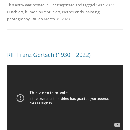
This entry was posted in
Uncategorized
and tagged
1947
,
2022
,
Dutch art
,
humor
,
humor in art
,
Netherlands
,
painting
,
photography
,
RIP
on
March 31, 2023
.
RIP Franz Gertsch (1930 – 2022)