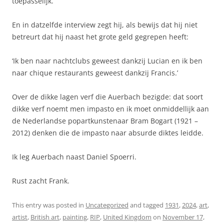
toepasselijk.
En in datzelfde interview zegt hij, als bewijs dat hij niet
betreurt dat hij naast het grote geld gegrepen heeft:
‘Ik ben naar nachtclubs geweest dankzij Lucian en ik ben
naar chique restaurants geweest dankzij Francis.’
Over de dikke lagen verf die Auerbach bezigde: dat soort
dikke verf noemt men impasto en ik moet onmiddellijk aan
de Nederlandse popartkunstenaar Bram Bogart (1921 –
2012) denken die de impasto naar absurde diktes leidde.
Ik leg Auerbach naast Daniel Spoerri.
Rust zacht Frank.
This entry was posted in
Uncategorized
and tagged
1931
,
2024
,
art
,
artist
,
British art
,
painting
,
RIP
,
United Kingdom
on
November 17,