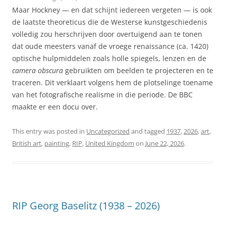
Maar Hockney — en dat schijnt iedereen vergeten — is ook
de laatste theoreticus die de Westerse kunstgeschiedenis
volledig zou herschrijven door overtuigend aan te tonen
dat oude meesters vanaf de vroege renaissance (ca. 1420)
optische hulpmiddelen zoals holle spiegels, lenzen en de
camera obscura
gebruikten om beelden te projecteren en te
traceren. Dit verklaart volgens hem de plotselinge toename
van het fotografische realisme in die periode. De BBC
maakte er een docu over.
This entry was posted in
Uncategorized
and tagged
1937
,
2026
,
art
,
British art
,
painting
,
RIP
,
United Kingdom
on
June 22, 2026
.
RIP Georg Baselitz (1938 – 2026)