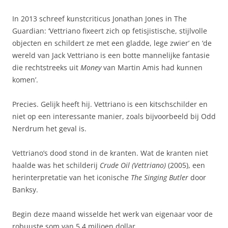
In 2013 schreef kunstcriticus Jonathan Jones in The
Guardian: ‘Vettriano fixeert zich op fetisjistische, stijlvolle
objecten en schildert ze met een gladde, lege zwier’ en ‘de
wereld van Jack Vettriano is een botte mannelijke fantasie
die rechtstreeks uit
Money
van Martin Amis had kunnen
komen’.
Precies. Gelijk heeft hij. Vettriano is een kitschschilder en
niet op een interessante manier, zoals bijvoorbeeld bij Odd
Nerdrum het geval is.
Vettriano’s dood stond in de kranten. Wat de kranten niet
haalde was het schilderij
Crude Oil (Vettriano)
(2005), een
herinterpretatie van het iconische
The Singing Butler
door
Banksy.
Begin deze maand wisselde het werk van eigenaar voor de
robuuste som van 5,4 miljoen dollar.