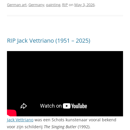
German art
,
Germany
,
painting
,
RIP
on
May 3, 2026
.
RIP Jack Vettriano (1951 – 2025)
Jack Vettriano
was een Schots kunstenaar vooral bekend
voor zijn schilderij
The Singing Butler
(1992).