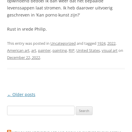
opwindend bedoel ik dan weer dat het bepaalde
levenssappen laat stromen. Ik heb daarover uitvoerig
geschreven in ‘Kan porno kunst zijn?’
Rust in vrede Philip.
This entry was posted in
Uncategorized
and tagged
1924
,
2022
,
American art
,
art
,
painter
,
painting
,
RIP
,
United States
,
visual art
on
December 22, 2022
.
Post
←
Older posts
navigation
Search
for: