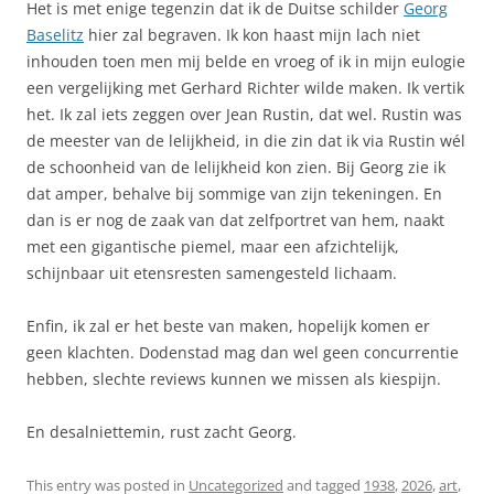
Het is met enige tegenzin dat ik de Duitse schilder
Georg
Baselitz
hier zal begraven. Ik kon haast mijn lach niet
inhouden toen men mij belde en vroeg of ik in mijn eulogie
een vergelijking met Gerhard Richter wilde maken. Ik vertik
het. Ik zal iets zeggen over Jean Rustin, dat wel. Rustin was
de meester van de lelijkheid, in die zin dat ik via Rustin wél
de schoonheid van de lelijkheid kon zien. Bij Georg zie ik
dat amper, behalve bij sommige van zijn tekeningen. En
dan is er nog de zaak van dat zelfportret van hem, naakt
met een gigantische piemel, maar een afzichtelijk,
schijnbaar uit etensresten samengesteld lichaam.
Enfin, ik zal er het beste van maken, hopelijk komen er
geen klachten. Dodenstad mag dan wel geen concurrentie
hebben, slechte reviews kunnen we missen als kiespijn.
En desalniettemin, rust zacht Georg.
This entry was posted in
Uncategorized
and tagged
1938
,
2026
,
art
,