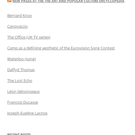
NEW PAGES AT THE THE ART AND POPULAR CULTURE ENCYCLOPEDIA
Bernard Knox
Canovaccio
The Office (UK TV series)
Camp as a defining aesthetic of the Eurovision Song Contest
Waterloo (song)
Daffyd Thomas
The Lost Echo
Léon Génonceaux
François Ducasse
Joseph-Eugène Lacroix
RECENT POSTS