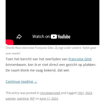
Charlie Rose interviewt Françoise Gilot. Zij zegt onder andere: ‘liefde gaat
over macht’.
Toen het bericht van het overlijden van
Françoise Gilot
binnenkwam, kon ik er niet direct een gezicht op plakken.
De naam klonk me vaag bekend, dat wel.
Continue reading
→
This entry was posted in
Uncategorized
and tagged
1921
,
2023
,
painter
,
painting
,
RIP
on
June 11, 2023
.