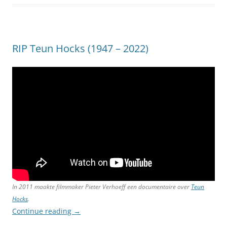
RIP Teun Hocks (1947 – 2022)
In 2011 maakte filmmaker Pieter Verhoeff een documentaire over
Teun
Hocks
.
Continue reading
→