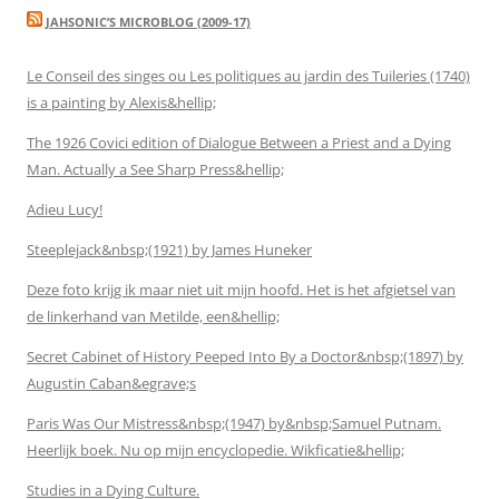
JAHSONIC’S MICROBLOG (2009-17)
Le Conseil des singes ou Les politiques au jardin des Tuileries (1740)
is a painting by Alexis&hellip;
The 1926 Covici edition of Dialogue Between a Priest and a Dying
Man. Actually a See Sharp Press&hellip;
Adieu Lucy!
Steeplejack&nbsp;(1921) by James Huneker
Deze foto krijg ik maar niet uit mijn hoofd. Het is het afgietsel van
de linkerhand van Metilde, een&hellip;
Secret Cabinet of History Peeped Into By a Doctor&nbsp;(1897) by
Augustin Caban&egrave;s
Paris Was Our Mistress&nbsp;(1947) by&nbsp;Samuel Putnam.
Heerlijk boek. Nu op mijn encyclopedie. Wikficatie&hellip;
Studies in a Dying Culture.