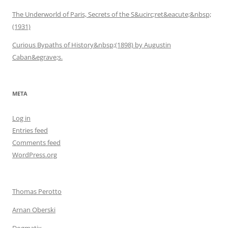
The Underworld of Paris, Secrets of the S&ucirc;ret&eacute;&nbsp;
(1931)
Curious Bypaths of History&nbsp;(1898) by Augustin
Caban&egrave;s.
META
Log in
Entries feed
Comments feed
WordPress.org
Thomas Perotto
Arnan Oberski
Dogmatix