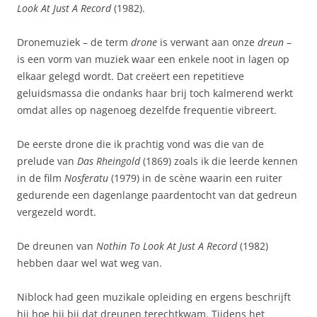
Look At Just A Record
(1982).
Dronemuziek – de term
drone
is verwant aan onze
dreun
–
is een vorm van muziek waar een enkele noot in lagen op
elkaar gelegd wordt. Dat creëert een repetitieve
geluidsmassa die ondanks haar brij toch kalmerend werkt
omdat alles op nagenoeg dezelfde frequentie vibreert.
De eerste drone die ik prachtig vond was die van de
prelude van
Das Rheingold
(1869) zoals ik die leerde kennen
in de film
Nosferatu
(1979) in de scène waarin een ruiter
gedurende een dagenlange paardentocht van dat gedreun
vergezeld wordt.
De dreunen van
Nothin To Look At Just A Record
(1982)
hebben daar wel wat weg van.
Niblock had geen muzikale opleiding en ergens beschrijft
hij hoe hij bij dat dreunen terechtkwam. Tijdens het