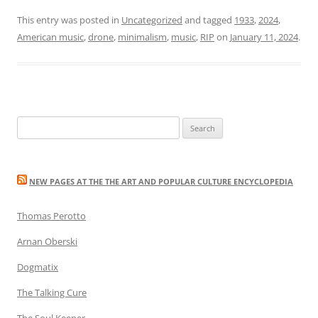
This entry was posted in
Uncategorized
and tagged
1933
,
2024
,
American music
,
drone
,
minimalism
,
music
,
RIP
on
January 11, 2024
.
Search
for:
NEW PAGES AT THE THE ART AND POPULAR CULTURE ENCYCLOPEDIA
Thomas Perotto
Arnan Oberski
Dogmatix
The Talking Cure
The Soul Keeper