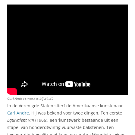
Carl Andre’s werk is bij 24:25
In de Verenigde Staten stierf de Amerikaanse kunstenaar
Carl Andre
. Hij was bekend voor twee dingen. Ten eerste
Equivalent VIII
(1966), een ‘kunstwerk’ bestaande uit een
stapel van honderdtwintig vuurvaste bakstenen. Ten
tweede zijn huwelijk met kunstenaar Ana Mendieta, wiens