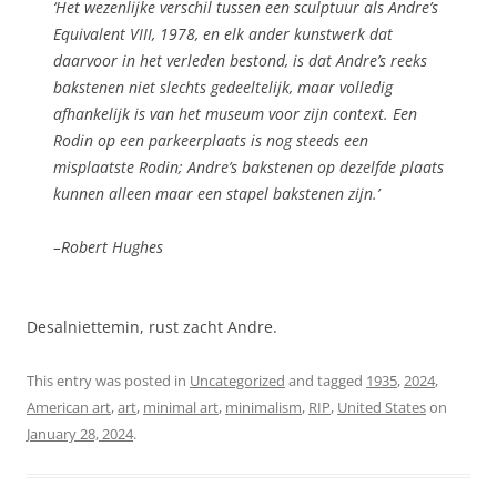
‘Het wezenlijke verschil tussen een sculptuur als Andre’s
Equivalent VIII
, 1978, en elk ander kunstwerk dat
daarvoor in het verleden bestond, is dat Andre’s reeks
bakstenen niet slechts gedeeltelijk, maar volledig
afhankelijk is van het museum voor zijn context. Een
Rodin op een parkeerplaats is nog steeds een
misplaatste Rodin; Andre’s bakstenen op dezelfde plaats
kunnen alleen maar een stapel bakstenen zijn.’
–Robert Hughes
Desalniettemin, rust zacht Andre.
This entry was posted in
Uncategorized
and tagged
1935
,
2024
,
American art
,
art
,
minimal art
,
minimalism
,
RIP
,
United States
on
January 28, 2024
.