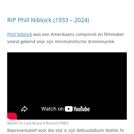
RIP Phill Niblock (1933 – 2024)
Phill Niblock
was een Amerikaans componist en filmmaker
vooral gekend voor zijn minimalistische dronemuziek.
Nothin To Look At Just A Record
(1982)
Representatief voor die stijl is zijn debuutalbum
Nothin To