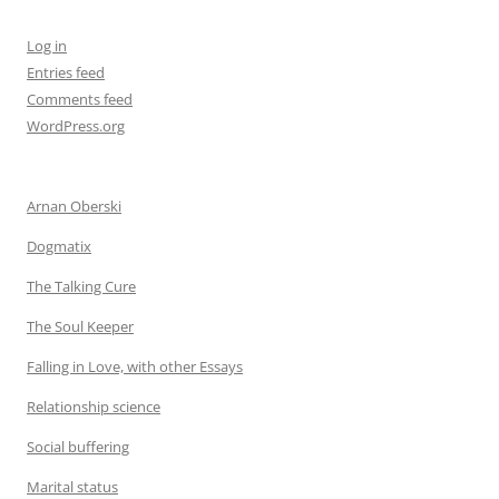
Log in
Entries feed
Comments feed
WordPress.org
Arnan Oberski
Dogmatix
The Talking Cure
The Soul Keeper
Falling in Love, with other Essays
Relationship science
Social buffering
Marital status