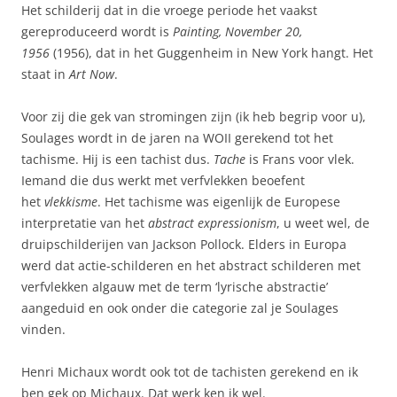
Het schilderij dat in die vroege periode het vaakst
gereproduceerd wordt is
Painting, November 20,
1956
(1956), dat in het Guggenheim in New York hangt. Het
staat in
Art Now
.
Voor zij die gek van stromingen zijn (ik heb begrip voor u),
Soulages wordt in de jaren na WOII gerekend tot het
tachisme. Hij is een tachist dus.
Tache
is Frans voor vlek.
Iemand die dus werkt met verfvlekken beoefent
het
vlekkisme
. Het tachisme was eigenlijk de Europese
interpretatie van het
abstract expressionism
, u weet wel, de
druipschilderijen van Jackson Pollock. Elders in Europa
werd dat actie-schilderen en het abstract schilderen met
verfvlekken algauw met de term ‘lyrische abstractie’
aangeduid en ook onder die categorie zal je Soulages
vinden.
Henri Michaux wordt ook tot de tachisten gerekend en ik
ben gek op Michaux. Dat werk ken ik wel.