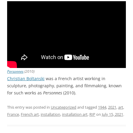
Personnes
(2010)
Christian Boltanski
was a French artist working in
sculpture, photography, painting, and filmmaking, known
for such works as
Personnes
(2010).
This entry was posted in
Uncategorized
and tagged
1944
,
2021
,
art
,
France
,
French art
,
installation
,
installation art
,
RIP
on
July 15, 2021
.