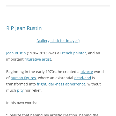
RIP Jean Rustin
(gallery, click for images)
Jean Rustin
(1928– 2013) was a
French painter
, and an
important
figurative artist
.
Beginning in the early 1970s, he created a
bizarre
world
of
human figures
, where an existential
dead-end
is
transformed into
fright
,
darkness
abhorrence
, without
much
pity
nor relief.
In his own words:
“I realize that behind my artistic creation, behind the