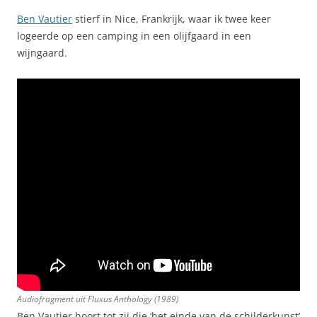
Ben Vautier
stierf in Nice, Frankrijk, waar ik twee keer
logeerde op een camping in een olijfgaard in een
wijngaard.
Audiofragment uit
Fluxus Anthology
(1989)
Ben Vautier hoort tot zij die ‘het einde van de schilderkunst’