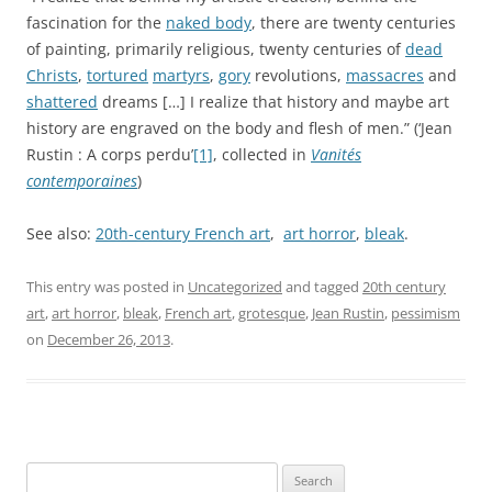
fascination for the
naked body
, there are twenty centuries
of painting, primarily religious, twenty centuries of
dead
Christs
,
tortured
martyrs
,
gory
revolutions,
massacres
and
shattered
dreams […] I realize that history and maybe art
history are engraved on the body and flesh of men.” (‘Jean
Rustin : A corps perdu’
[1]
, collected in
Vanités
contemporaines
)
See also:
20th-century French art
,
art horror
,
bleak
.
This entry was posted in
Uncategorized
and tagged
20th century
art
,
art horror
,
bleak
,
French art
,
grotesque
,
Jean Rustin
,
pessimism
on
December 26, 2013
.
Search