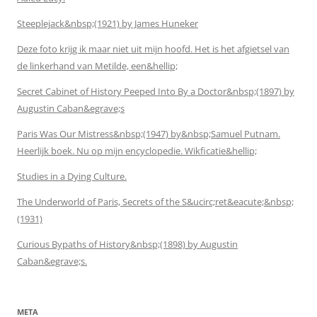
Steeplejack&nbsp;(1921) by James Huneker
Deze foto krijg ik maar niet uit mijn hoofd. Het is het afgietsel van
de linkerhand van Metilde, een&hellip;
Secret Cabinet of History Peeped Into By a Doctor&nbsp;(1897) by
Augustin Caban&egrave;s
Paris Was Our Mistress&nbsp;(1947) by&nbsp;Samuel Putnam.
Heerlijk boek. Nu op mijn encyclopedie. Wikficatie&hellip;
Studies in a Dying Culture.
The Underworld of Paris, Secrets of the S&ucirc;ret&eacute;&nbsp;
(1931)
Curious Bypaths of History&nbsp;(1898) by Augustin
Caban&egrave;s.
META