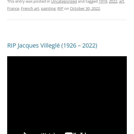
This entry was posted in
Uncategorized
and tagged
1919
,
2022
,
art
,
France
,
French art
,
painting
,
RIP
on
October 30, 2022
.
RIP Jacques Villeglé (1926 – 2022)