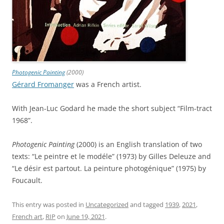
Photogenic Painting
(2000)
Gérard Fromanger
was a French artist.
With Jean-Luc Godard he made the short subject “Film-tract
1968”.
Photogenic Painting
(2000) is an English translation of two
texts: “Le peintre et le modéle” (1973) by Gilles Deleuze and
“Le désir est partout. La peinture photogénique” (1975) by
Foucault.
This entry was posted in
Uncategorized
and tagged
1939
,
2021
,
French art
,
RIP
on
June 19, 2021
.