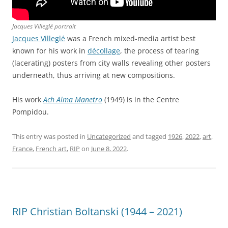
Jacques Villeglé portrait
Jacques Villeglé
was a French mixed-media artist best
known for his work in
décollage
, the process of tearing
(lacerating) posters from city walls revealing other posters
underneath, thus arriving at new compositions.
His work
Ach Alma Manetro
(1949) is in the Centre
Pompidou.
This entry was posted in
Uncategorized
and tagged
1926
,
2022
,
art
,
France
,
French art
,
RIP
on
June 8, 2022
.
RIP Christian Boltanski (1944 – 2021)